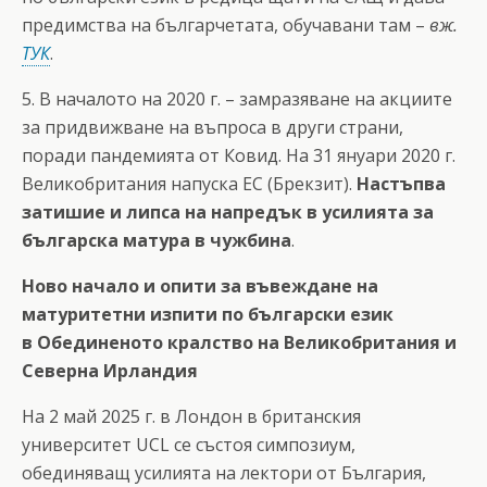
предимства на българчетата, обучавани там –
вж.
ТУК
.
5. В началото на 2020 г. – замразяване на акциите
за придвижване на въпроса в други страни,
поради пандемията от Ковид. На 31 януари 2020 г.
Великобритания напуска ЕС (Брекзит).
Настъпва
затишие и липса на напредък в усилията за
българска матура в чужбина
.
Ново начало и опити за въвеждане на
матуритетни изпити по български език
в Обединеното кралство на Великобритания и
Северна Ирландия
На 2 май 2025 г. в Лондон в британския
университет UCL се състоя симпозиум,
обединяващ усилията на лектори от България,