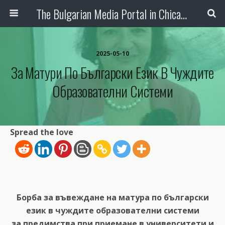
The Bulgarian Media Portal in Chicago
2025-05-10
За Матури По Български Език В Чуждите
Образователни Системи
Spread the love
Борба за въвеждане на матура по български
език в чуждите образователни системи
за предимства при приемане в университети и