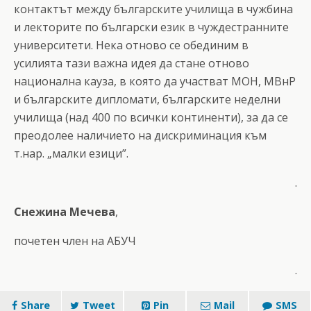
контактът между българските училища в чужбина
и лекторите по български език в чуждестранните
университети. Нека отново се обединим в
усилията тази важна идея да стане отново
национална кауза, в която да участват МОН, МВнР
и българските дипломати, българските неделни
училища (над 400 по всички континенти), за да се
преодолее наличието на дискриминация към
т.нар. „малки езици”.
.
Снежина Мечева
,
почетен член на АБУЧ
.
Share
Tweet
Pin
Mail
SMS