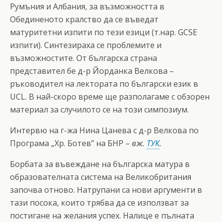
Румъния и Албания, за възможността в
Обединеното кралство да се въведат
матуритетни изпити по тези езици (т.нар. GCSE
изпити). Синтезираха се проблемите и
възможностите. От българска страна
представител бе д-р Йорданка Велкова –
ръководител на лектората по български език в
UCL. В най-скоро време ще разполагаме с обзорен
материал за случилото се на този симпозиум.
Интервю на г-жа Нина Цанева с д-р Велкова по
Програма „Хр. Ботев” на БНР –
вж.
ТУК
.
Борбата за въвеждане на българска матура в
образователната система на Великобритания
започва отново. Натрупани са нови аргументи в
тази посока, които трябва да се използват за
постигане на желания успех. Налице е пълната