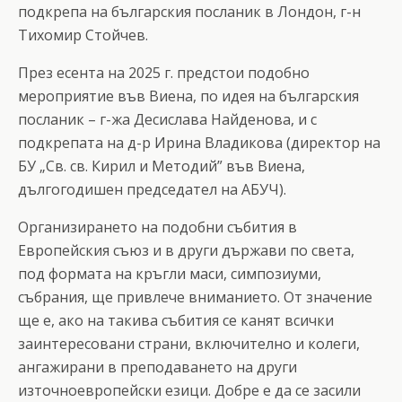
подкрепа на българския посланик в Лондон, г-н
Тихомир Стойчев.
През есента на 2025 г. предстои подобно
мероприятие във Виена, по идея на българския
посланик – г-жа Десислава Найденова, и с
подкрепата на д-р Ирина Владикова (директор на
БУ „Св. св. Кирил и Методий” във Виена,
дългогодишен председател на АБУЧ).
Организирането на подобни събития в
Европейския съюз и в други държави по света,
под формата на кръгли маси, симпозиуми,
събрания, ще привлече вниманието. От значение
ще е, ако на такива събития се канят всички
заинтересовани страни, включително и колеги,
ангажирани в преподаването на други
източноевропейски езици. Добре е да се засили