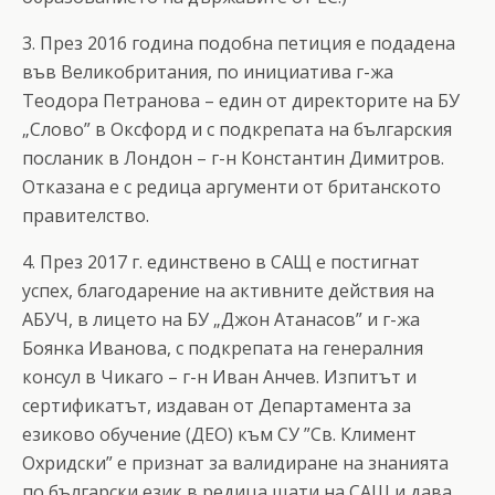
3. През 2016 година подобна петиция е подадена
във Великобритания, по инициатива г-жа
Теодора Петранова – един от директорите на БУ
„Слово” в Оксфорд и с подкрепата на българския
посланик в Лондон – г-н Константин Димитров.
Отказана е с редица аргументи от британското
правителство.
4. През 2017 г. единствено в САЩ е постигнат
успех, благодарение на активните действия на
АБУЧ, в лицето на БУ „Джон Атанасов” и г-жа
Боянка Иванова, с подкрепата на генералния
консул в Чикаго – г-н Иван Анчев. Изпитът и
сертификатът, издаван от Департамента за
езиково обучение (ДЕО) към СУ ”Св. Климент
Охридски” е признат за валидиране на знанията
по български език в редица щати на САЩ и дава