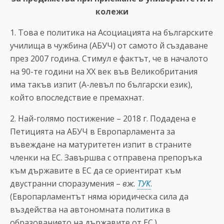
колежи
1. Това е политика на Асоциацията на българските
училища в чужбина (АБУЧ) от самото й създаване
през 2007 година. Стимул е фактът, че в началото
на 90-те години на XX век във Великобритания
има такъв изпит (А-левъл по български език),
който впоследствие е премахнат.
2. Най-голямо постижение – 2018 г. Подадена е
Петицията на АБУЧ в Европарламента за
въвеждане на матуритетен изпит в страните
членки на ЕС. Завършва с отправена препоръка
към държавите в ЕС да се ориентират към
двустранни споразумения –
вж.
ТУК
.
(Европарламентът няма юридическа сила да
въздейства на автономната политика в
образованието на държавите от ЕС.)