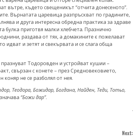
 с варена царевица и отгоре специален колак.
зат вътре, където свещеникът “отчита донесеното”.
ите. Върнатата царевица разпръскват по градините,
пълнява и друга интересна обредна практика за здраве
та булка приготвя малки хлебчета. Празнично
роднини, раздава от тях, а домакините є пожелават
то идват и зетят и свекървата и се слага обща
а празнуват Тодоровден и устройват кушии –
акт, свързан с конете – през Средновековието,
 коняр не се разболял от нея.
одор, Теодора, Божидар, Богдана, Найден, Теди, Тотьо,
значава
“Божи дар”
.
.
Next: