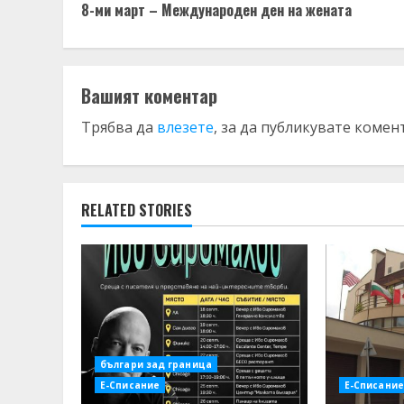
8-ми март – Международен ден на жената
Reading
Вашият коментар
Трябва да
влезете
, за да публикувате комен
RELATED STORIES
българи зад граница
Е-Списание
Е-Списание