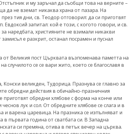
Отстъпник и му заръчал да съобщи това на верните –
а да не вземат никаква храна от пазара. На
през тия дни, св. Теодор отговорил: да си приготвят
. Евдоксий запитал: кой е този, с когото говори, и св.
 за наредбата, християните не взимали никакви
т замисъл е разкрит, останал посрамен и пуснал
та от Великия пост Църквата възпоменава паметта на
а случилото се се вари жито, което се благославя в
 Конски великден, Тудорица. Празнува се главно за
вните обредни действия в обичайно-празничния
е приготвят обредни хлябове с форма на конче или
 чеснов лук и сол. От обредните хлябове се слага и в
ава и варена царевица. На празника се изпълняват и
а в първата година от сватбата си. В Западна
нската си премяна, отива в петък вечер на църква.