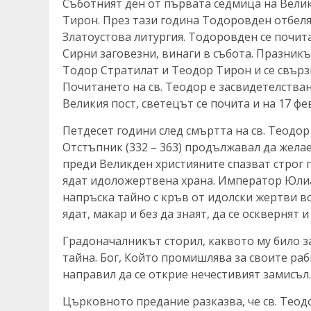
Съботният ден от първата седмица на Велик
Тирон. През тази година Тодоровден отбеля
Златоустова литургия. Тодоровден се почита
Сирни заговезни, винаги в събота. Празник
Тодор Стратилат и Теодор Тирон и се свързв
Почитането на св. Теодор е засвидетелства
Великия пост, светецът се почита и на 17 фе
Петдесет години след смъртта на св. Теодо
Отстъпник (332 – 363) продължавал да жела
преди Великден християните спазват строг по
ядат идоложертвена храна. Император Юлиа
напръска тайно с кръв от идолски жертви вс
ядат, макар и без да знаят, да се осквернят
Градоначалникът сторил, каквото му било з
тайна. Бог, Който промишлява за своите раб
направил да се открие нечестивият замисъл.
Църковното предание разказва, че св. Теод