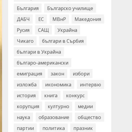
България
Българско училище
ДАБЧ
ЕС
МВнР
Македония
Русия
САЩ
Украйна
Чикаго
българи в Сърбия
българи в Украйна
българо-американски
емиграция
закон
избори
изложба
икономика
интервю
история
книга
конкурс
корупция
културно
медии
наука
образование
общество
партии
политика
празник