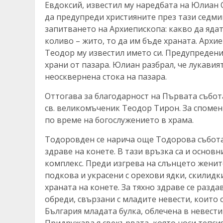
Евдоксий, известил му наредбата на Юлиан 
да предупреди християните през тази седмиц
запитването на Архиепископа: какво да ядат 
коливо – жито, то да им бъде храната. Архиеп
Теодор му известил името си. Предупредени
храни от пазара. Юлиан разбрал, че лукавия
неосквернена стока на пазара.
Оттогава за благодарност на Първата събо
св. великомъченик Теодор Тирон. За спомен н
по време на богослужението в храма.
Тодоровден се нарича още Тодорова събота,
здраве на конете. В тази връзка са и осно
комплекс. Преди изгрева на слънцето женит
подкова и украсени с орехови ядки, скилидки
храната на конете. За тяхно здраве се разд
обреди, свързани с младите невести, които с
България младата булка, облечена в невести