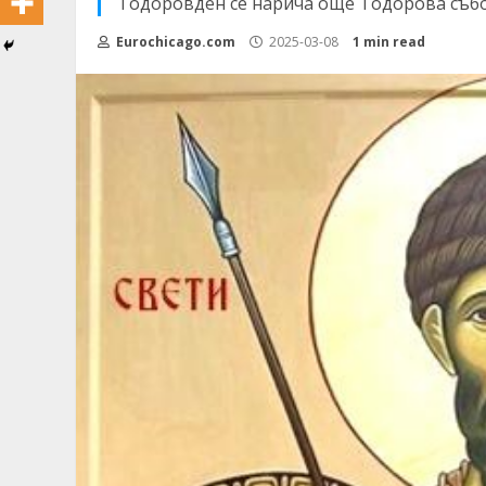
Тодоровден се нарича още Тодорова събо
Eurochicago.com
2025-03-08
1 min read