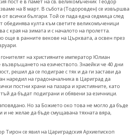
ия пост е в памет на св. великомъченик Теодор
зваме на 8 март. В събота (Тодоровден) се извършва
 от всички българи. Той се пада една седмица след
ът обединява култа към светите великомъченици
а с края на зимата и с началото на пролетта.
но още в ранните векове на Църквата, а освен през
вруари.
р гонителят на християните император Юлиан
е възвръщането на езичеството. Знаейки че 40 дни
ст, решил да се подиграе с тях и да ги застави да
н наредил на градоначалника в Цариград да
ички постни храни на пазара и християните, като
 и тъй да бъдат подиграни и обявени за езичници.
аповядано. Но за Божието око това не могло да бъде
и и не желае да бъде смущавана тяхната вяра,
ор Тирон се явил на Цариградския Архиепископ