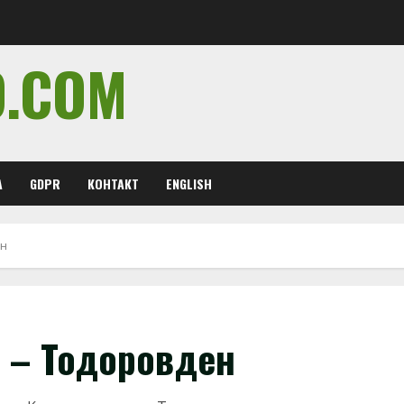
O.COM
А
GDPR
КОНТАКТ
ENGLISH
ен
н – Тодоровден