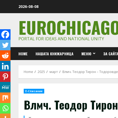
Skip
2026-08-08
to
content
EUROCHICAG
PORTAL FOR IDEAS AND NATIONAL UNITY
HOME
НАШАТА КНИЖАРНИЦА
МЕНЮ
ЗА САЙТ
Home
2025
март
Влмч. Теодор Тирон – Тодоровд
Е-Списание
Влмч. Теодор Тиро