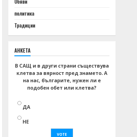
Обяви
политика
Традиции
АНКЕТА
В САЩ и в други страни съществува
клетва за вярност пред знамето. А
на нас, българите, нужен ли е
подобен обет или клетва?
ДА
НЕ