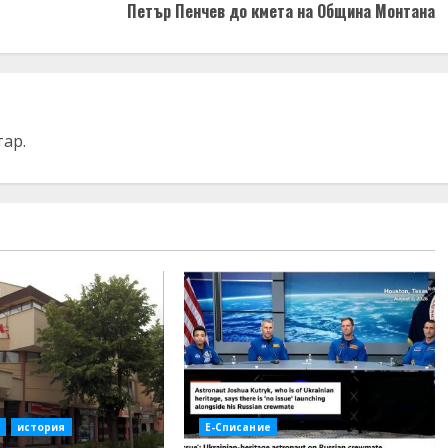
Петър Пенчев до кмета на Община Монтана
тар.
история
Е-Списание