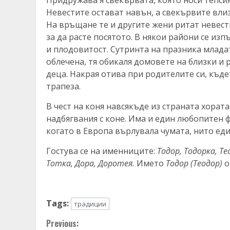
Придружава я свекървата, която носи тепсия
Невестите остават навън, а свекървите вли
На връщане те и другите жени ритат невест
за да расте посятото. В някои райони се из
и плодовитост. Сутринта на празника млада
облечена, тя обикаля домовете на близки и 
деца. Накрая отива при родителите си, къде
трапеза.
В чест на коня навсякъде из страната хорат
надбягвания с коне. Има и един любопитен ф
когато в Европа върлувала чумата, нито един
Гостува се на именниците:
Тодор, Тодорка, Те
Тотка, Дора, Доротея.
Името
Тодор (Теодор)
о
Tags:
традиции
Continue
Previous: