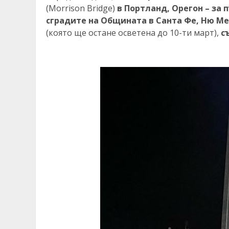
(Morrison Bridge)
в Портланд, Орегон – за п
сградите на Общината в Санта Фе, Ню Ме
(която ще остане осветена до 10-ти март),
с