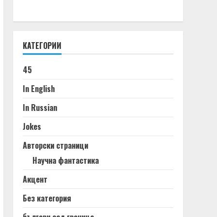
Българи в САЩ
Българи в Чикаго
Българи във Великобритания
България
Българско училище
ДАБЧ
ЕС
МВнР
Македония
Русия
САЩ
Украйна
Чикаго
българи в Сърбия
българи в Украйна
българо-американски
емиграция
закон
избори
изложба
икономика
интервю
история
книга
конкурс