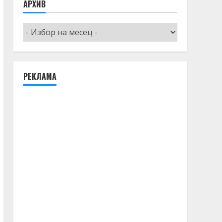
ТЕМИ В РАЗВИТИЕ
24 май
eurochicago
In English
БАА
Босилеград