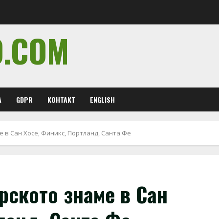
O.COM
А
GDPR
КОНТАКТ
ENGLISH
 в Сан Хосе, Финикс, Портланд, Санта Фе
рското знаме в Сан