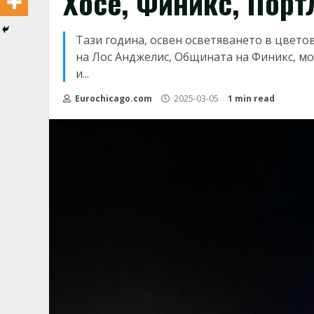
Хосе, Финикс, Порт
Тази година, освен осветяването в цвето
на Лос Анджелис, Общината на Финикс, мо
и...
Eurochicago.com
2025-03-05
1 min read