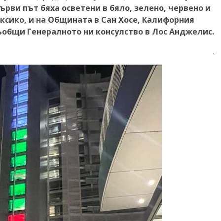
ърви път бяха осветени в бяло, зелено, червено и
ксико, и на Общината в Сан Хосе, Калифорния
ъобщи Генералното ни консулство в Лос Анджелис.
.