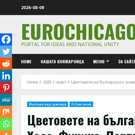
Skip
2026-08-08
to
content
EUROCHICAG
PORTAL FOR IDEAS AND NATIONAL UNITY
HOME
НАШАТА КНИЖАРНИЦА
МЕНЮ
ЗА САЙТ
Home
2025
март
Цветовете на българското знаме
българи зад граница
Е-Списание
Цветовете на бълга