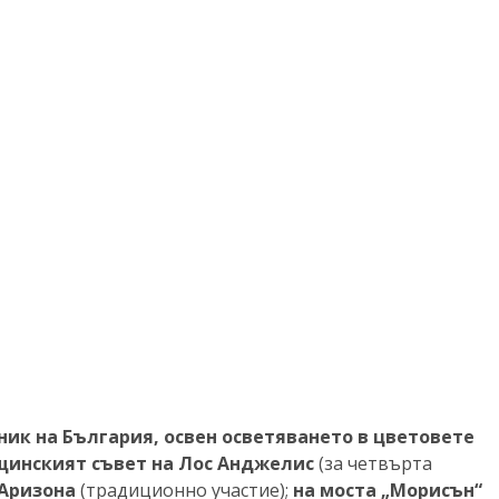
ник на България, освен осветяването в цветовете
бщинският съвет на Лос Анджелис
(за четвърта
 Аризона
(традиционно участие);
на моста „Морисън“