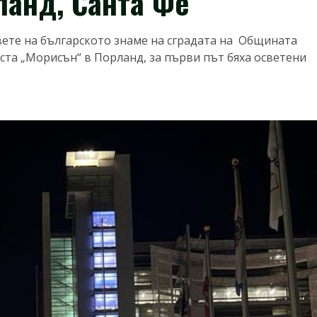
ланд, Санта Фе
вете на българското знаме на сградата на Общината
ста „Морисън“ в Порланд, за първи път бяха осветени