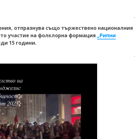
.
орния, отпразнува също тържествено националния
щото участие на фолклорна формация
„Рипни
еди 15 години.
.