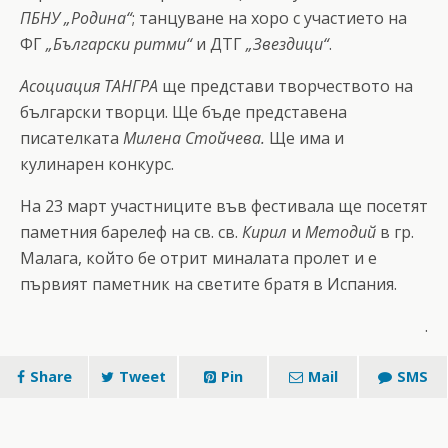
ПБНУ „Родина“
; танцуване на хоро с участието на
ФГ
„Български ритми“
и ДТГ
„Звездици“
.
Асоциация ТАНГРА
ще представи творчеството на
български творци. Ще бъде представена
писателката
Милена Стойчева.
Ще има и
кулинарен конкурс.
На 23 март участниците във фестивала ще посетят
паметния барелеф на св. св.
Кирил
и
Методий
в гр.
Малага, който бе отрит миналата пролет и е
първият паметник на светите братя в Испания.
.
Share
Tweet
Pin
Mail
SMS