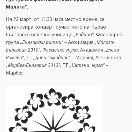
Малага“.
На 22 март, от 11.30 часа местно време, се
организира концерт с участието на Първо
българско неделно училище
„Родина“,
Фолклорна
група
„Български ритми“
– Асоциация
„Малага-
България
2010″,
Флеменко група
, Академия
„Елена
Ромеро“
, ТГ
„Диви самодиви“
– Марбея, Асоциация
„Марбея-България 2013“
, ТГ
„Шарена черга“
–
Марбея.