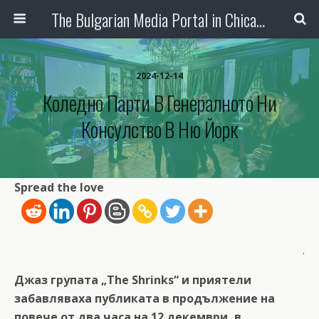
The Bulgarian Media Portal in Chicago
2024-12-14
Коледно Парти В Генералното Ни
Консулство В Ню Йорк
Spread the love
.
Джаз групата „The Shrinks“ и приятели
забавляваха публиката в продължение на
повече от два часа на 12 декември, в