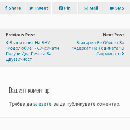
Share
Tweet
Pin
Mail
SMS
Previous Post
Next Post
Възпитаник На БНУ
Българин Бе Обявен За
"Родолюбие" - Синсинати
"Адвокат На Годината" В
Получи Два Печата За
Сакраменто
Двуезичност
Вашият коментар
Трябва да
влезете
, за да публикувате коментар.