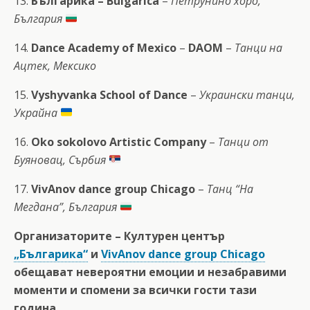
13.
Българика – Bulgarica
–
Петрунино хоро,
България
14.
Dance Academy of Mexico
–
DAOM
–
Танци на
Ацтек, Мексико
15.
Vyshyvanka School of Dance
–
Украински танци,
Украйна
16.
Oko sokolovo Artistic Company
–
Танци от
Буяновац, Сърбия
17.
VivAnov dance group Chicago
–
Танц “На
Мегдана”, България
Организаторите – Културен център
„Българика“
и
VivAnov dance group Chicago
обещават невероятни емоции и незабравими
моменти и спомени за всички гости тази
година.