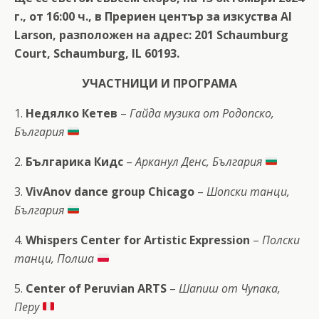
г., от 16:00 ч., в Прериен център за изкуства Al
Larson, разположен на адрес: 201 Schaumburg
Court, Schaumburg, IL 60193.
УЧАСТНИЦИ И ПРОГРАМА
1.
Недялко Кетев
–
Гайда музика от Родопско,
България
2.
Българика Кидс
–
Арканул Денс, България
3.
VivAnov dance group Chicago
–
Шопски танци,
България
4.
Whispers Center for Artistic Expression
–
Полски
танци, Полша
5.
Center of Peruvian ARTS
–
Шапиш от Чупака,
Перу