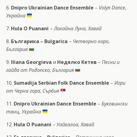
6.
Dnipro Ukrainian Dance Ensemble
–
Volyn Dance,
Украйна
7.
Hula O Puanani
–
Лахайна Луна, Хавай
8.
Българика – Bulgarica
–
Четворно хоро,
България
9.
Iliana Georgieva
и
Недялко Кетев
–
Песни и
гайда от Родопско, България
10.
Sumadija Serbian Folk Dance Ensemble
–
Игри
от Черна гора, Сърбия
11.
Dnipro Ukrainian Dance Ensemble
–
Буковински
танц, Украйна
12.
Hula O Puanani
–
Уайкалоа, Хавай