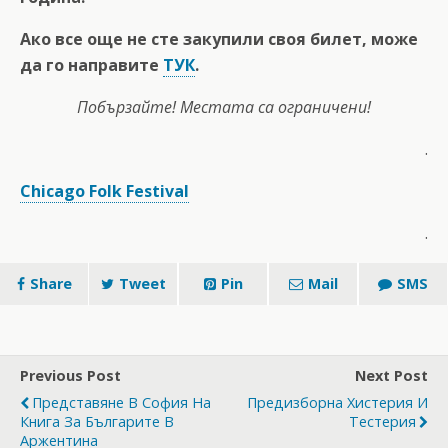
Ако все още не сте закупили своя билет, може
да го направите
ТУК
.
Побързайте! Местата са ограничени!
.
Chicago Folk Festival
.
Share
Tweet
Pin
Mail
SMS
Previous Post
Next Post
Представяне В София На
Предизборна Хистерия И
Книга За Българите В
Тестерия
Аржентина