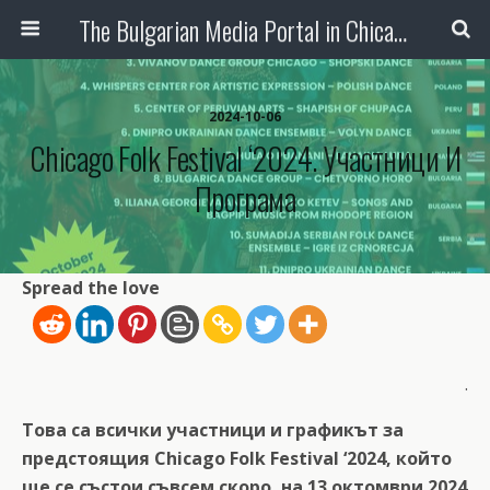
The Bulgarian Media Portal in Chicago
2024-10-06
Chicago Folk Festival ‘2024. Участници И
Програма
Spread the love
.
Това са всички участници и графикът за
предстоящия Chicago Folk Festival ‘2024, който
ще се състои съвсем скоро, на 13 октомври 2024