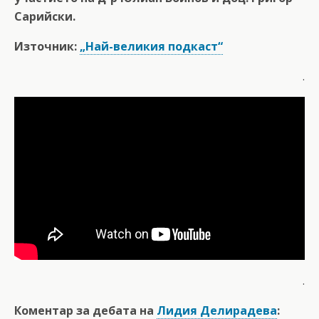
Сарийски.
Източник:
„Най-великия подкаст“
.
.
Коментар за дебата на
Лидия Делирадева
: