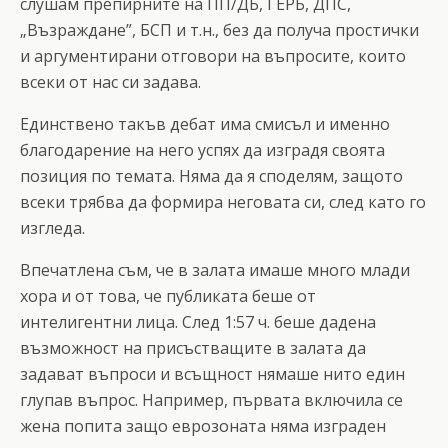
слушам препирните на ПП/ДБ, ГЕРБ, ДПС,
„Възраждане”, БСП и т.н., без да получа простички
и аргументирани отговори на въпросите, които
всеки от нас си задава.
Единствено такъв дебат има смисъл и именно
благодарение на него успях да изградя своята
позиция по темата. Няма да я споделям, защото
всеки трябва да формира неговата си, след като го
изгледа.
Впечатлена съм, че в залата имаше много млади
хора и от това, че публиката беше от
интелигентни лица. След 1:57 ч. беше дадена
възможност на присъстващите в залата да
задават въпроси и всъщност нямаше нито един
глупав въпрос. Например, първата включила се
жена попита защо еврозоната няма изграден