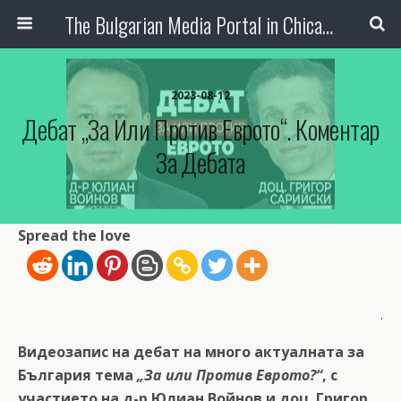
The Bulgarian Media Portal in Chicago
2023-08-12
Дебат „За Или Против Еврото“. Коментар
За Дебата
Spread the love
.
Видеозапис на дебат на много актуалната за
България тема
„За или Против Eврото?“
, с
участието на д-р
Юлиан Войнов
и доц. Григор