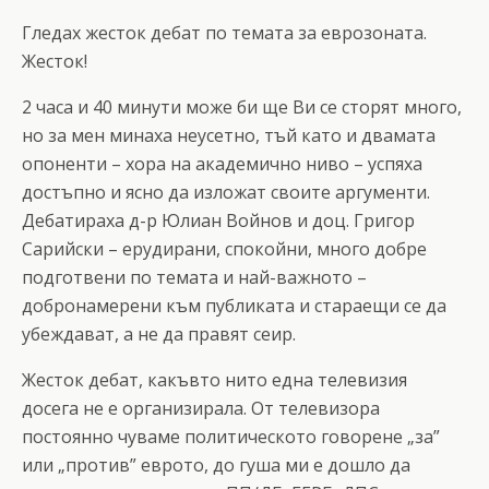
Гледах жесток дебат по темата за еврозоната.
Жесток!
2 часа и 40 минути може би ще Ви се сторят много,
но за мен минаха неусетно, тъй като и двамата
опоненти – хора на академично ниво – успяха
достъпно и ясно да изложат своите аргументи.
Дебатираха д-р Юлиан Войнов и доц. Григор
Сарийски – ерудирани, спокойни, много добре
подготвени по темата и най-важното –
добронамерени към публиката и стараещи се да
убеждават, а не да правят сеир.
Жесток дебат, какъвто нито една телевизия
досега не е организирала. От телевизора
постоянно чуваме политическото говорене „за”
или „против” еврото, до гуша ми е дошло да