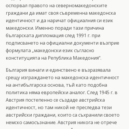
оспорвал правото на северномакедонските
граждани да имат своя съвременна македонска
идентичност и да наричат официалния си език
македонски. Именно поради тази причина
българската дипломация след 1991 г. при
подписването на официални документи възприе
формулата „македонски език съгласно
конституцията на Република Македония“.
България винаги и единствено е възразявала
срещу изграждането на македонска идентичност
на антибългарска основа, тъй като подобна
политика няма европейски аналог. След 1945 г. в
Австрия постепенно се създаде австрийска
идентичност, но там никой не преследва тези
австрийски граждани, които са съхранили своето
немско самосъзнание. Австрия никога не отрече