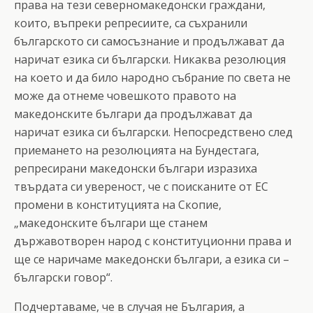
права на тези северномакедонски граждани,
които, въпреки репресиите, са съхранили
българското си самосъзнание и продължават да
наричат езика си български. Никаква резолюция
на което и да било народно събрание по света не
може да отнеме човешкото правото на
македонските българи да продължават да
наричат езика си български. Непосредствено след
приемането на резолюцията на Бундестага,
репресирани македонски българи изразиха
твърдата си увереност, че с поисканите от ЕС
промени в конституцията на Скопие,
„македонските българи ще станем
държавотворен народ с конституционни права и
ще се наричаме македонски българи, а езика си –
български говор“.
Подчертаваме, че в случая не България, а