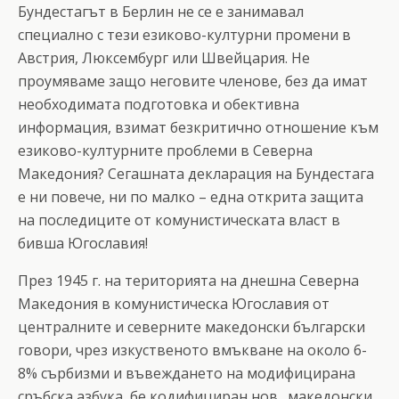
Бундестагът в Берлин не се е занимавал
специално с тези езиково-културни промени в
Австрия, Люксембург или Швейцария. Не
проумяваме защо неговите членове, без да имат
необходимата подготовка и обективна
информация, взимат безкритично отношение към
езиково-културните проблеми в Северна
Македония? Сегашната декларация на Бундестага
е ни повече, ни по малко – една открита защита
на последиците от комунистическата власт в
бивша Югославия!
През 1945 г. на територията на днешна Северна
Македония в комунистическа Югославия от
централните и северните македонски български
говори, чрез изкуственото вмъкване на около 6-
8% сърбизми и въвеждането на модифицирана
сръбска азбука, бе кодифициран нов „македонски