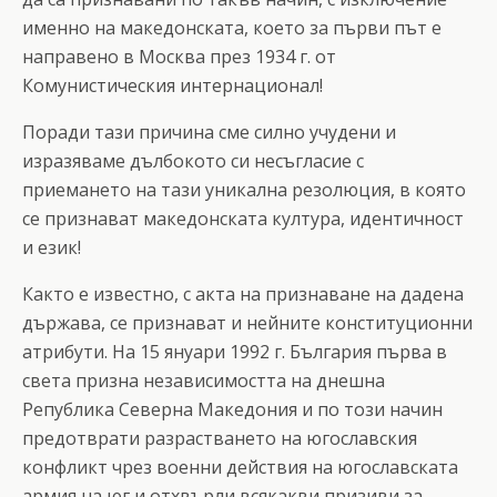
именно на македонската, което за първи път е
направено в Москва през 1934 г. от
Комунистическия интернационал!
Поради тази причина сме силно учудени и
изразяваме дълбокото си несъгласие с
приемането на тази уникална резолюция, в която
се признават македонската култура, идентичност
и език!
Както е известно, с акта на признаване на дадена
държава, се признават и нейните конституционни
атрибути. На 15 януари 1992 г. България първа в
света призна независимостта на днешна
Република Северна Македония и по този начин
предотврати разрастването на югославския
конфликт чрез военни действия на югославската
армия на юг и отхвърли всякакви призиви за