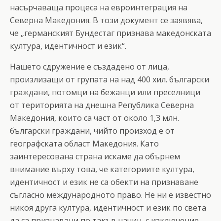
насърчаваща процеса на евроинтеграция на
Северна Македония. В този документ се заявява,
че „германският Бундестаг признава македонската
култура, идентичност и език“.
Нашето сдружение е създадено от лица,
произлизащи от групата на над 400 хил. български
граждани, потомци на бежанци или преселници
от територията на днешна Република Северна
Македония, които са част от около 1,3 млн.
български граждани, чийто произход е от
географската област Македония. Като
заинтересована страна искаме да обърнем
внимание върху това, че категориите култура,
идентичност и език не са обекти на признаване
съгласно международното право. Не ни е известно
никоя друга култура, идентичност и език по света
да са признавани по такъв начин, с изключение