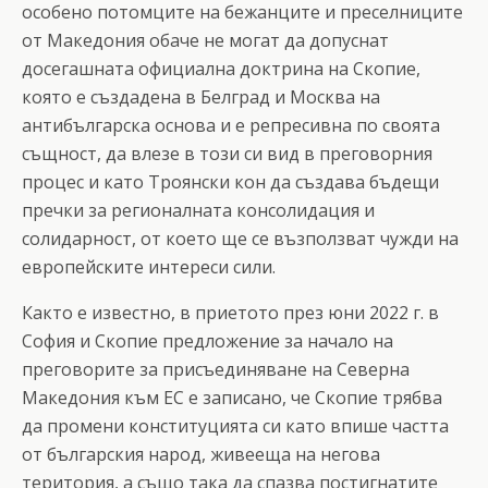
особено потомците на бежанците и преселниците
от Македония обаче не могат да допуснат
досегашната официална доктрина на Скопие,
която е създадена в Белград и Москва на
антибългарска основа и е репресивна по своята
същност, да влезе в този си вид в преговорния
процес и като Троянски кон да създава бъдещи
пречки за регионалната консолидация и
солидарност, от което ще се възползват чужди на
европейските интереси сили.
Както е известно, в приетото през юни 2022 г. в
София и Скопие предложение за начало на
преговорите за присъединяване на Северна
Македония към ЕС е записано, че Скопие трябва
да промени конституцията си като впише частта
от българския народ, живееща на негова
територия, а също така да спазва постигнатите