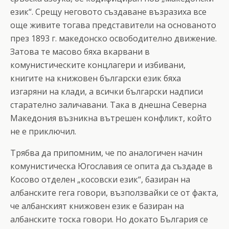
език“. Срещу неговото създаване възразиха все
още живите тогава представители на основаното
през 1893 г. македонско освободително движение.
Затова те масово бяха вкарвани в
комунистическите концлагери и избивани,
книгите на книжовен български език бяха
изгаряни на клади, а всички български надписи
старателно заличавани. Така в днешна Северна
Македония възникна вътрешен конфликт, който
не е приключил.
Трябва да припомним, че по аналогичен начин
комунистическа Югославия се опита да създаде в
Косово отделен „косовски език“, базиран на
албанските гега говори, възползвайки се от факта,
че албанският книжовен език е базиран на
албанските тоска говори. Но докато България се