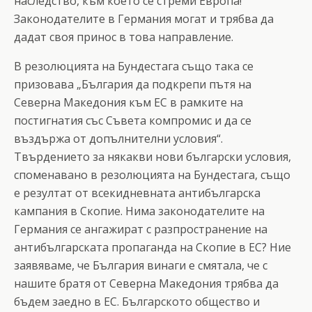
наследство, към което се стреми Европа!
Законодателите в Германия могат и трябва да
дадат своя принос в това направление.
В резолюцията на Бундестага също така се
призовава „България да подкрепи пътя на
Северна Македония към ЕС в рамките на
постигнатия със Съвета компромис и да се
въздържа от допълнителни условия“.
Твърдението за някакви нови български условия,
споменавано в резолюцията на Бундестага, също
е резултат от всекидневната антибългарска
кампания в Скопие. Нима законодателите на
Германия се ангажират с разпространение на
антибългарската пропаганда на Скопие в ЕС? Ние
заявяваме, че България винаги е смятала, че с
нашите братя от Северна Македония трябва да
бъдем заедно в ЕС. Българското общество и