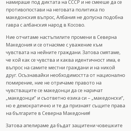
намираше под диктата на СССР и не смееше да се
противопостави на неговата политика по
македонския въпрос, Албания не допусна подобна
гавра с албанския народ в Косово.
Ние отчитаме настъпилите промени в Северна
Македония и се отнасяме с уважение към
чувствата на нейните граждани. Затова смятаме,
че кой как се чувства и каква идентичност има, е
въпрос на самите местни граждани и на никой
друг. Осъзнавайки необходимостта от национално
помирение, ние не отричаме правото на
чувстващите се македонци да се наричат
„македонци“ и съответно езика си – „македонски“,
но е демократично и те да признаят същите права
на българите в Северна Македония!
Затова апелираме да бъдат защитени човешките