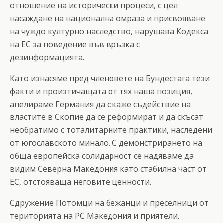
отношение на исторически процеси, с цел
насаждане на национална омраза и присвояване
на чуждо културно наследство, нарушава Кодекса
на ЕС за поведение във връзка с
дезинформацията.
Като изнасяме пред членовете на Бундестага тези
факти и произтичащата от тях наша позиция,
апелираме Германия да окаже съдействие на
властите в Скопие да се реформират и да скъсат
необратимо с тоталитарните практики, наследени
от югославското минало. С демонстрирането на
обща европейска солидарност се надяваме да
видим Северна Македония като стабилна част от
ЕС, отстояваща неговите ценности.
Сдружение Потомци на бежанци и преселници от
територията на РС Македония и приятели.