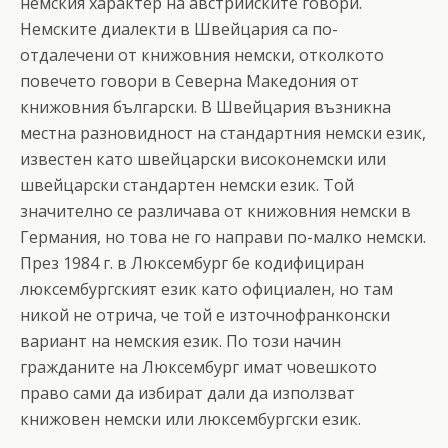
немския характер на австрийските говори.
Немските диалекти в Швейцария са по-
отдалечени от книжовния немски, отколкото
повечето говори в Северна Македония от
книжовния български. В Швейцария възникна
местна разновидност на стандартния немски език,
известен като швейцарски високонемски или
швейцарски стандартен немски език. Той
значително се различава от книжовния немски в
Германия, но това не го направи по-малко немски.
През 1984 г. в Люксембург бе кодифициран
люксембургският език като официален, но там
никой не отрича, че той е източнофранконски
вариант на немския език. По този начин
гражданите на Люксембург имат човешкото
право сами да избират дали да използват
книжовен немски или люксембургски език.