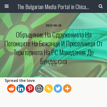
The Bulgarian Media Portal in Chicago
2023-06-26
Обръщение На Сдружението На
Потомците На Бежанци И Преселници От
Територията На РС Македония До
Бундестага
Spread the love