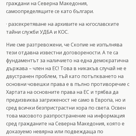
граждани на Северна Македония,
самоопределящите се като българи.
· разсекретяване на архивите на югославските
тайни служби УДБА и КОС.
Ние сме разтревожени, че Скопие не изпълнява
тези отдавна известни договорености. А те са
фундаментът за наличието на една демократична
държава – член на ЕС! Това в никакъв случай не е
двустранен проблем, тъй като потъпкването на
основни човешки права е в пълно противоречие с
Хартата на основните права на ЕС и трябва да
предизвиква загриженост не само в Европа, но и
сред всички безпристрастни хора по света. Освен
това масовото разпространение на информация
сред гражданите на Северна Македония, която е
доказуемо невярна или подвеждаща по