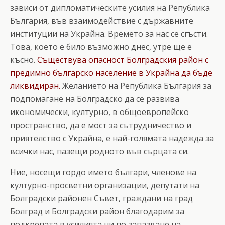
зависи от дипломатическите усилия на Република
България, във взаимодействие с държавните
институции на Украйна. Времето за нас се сгъсти.
Това, което е било възможно днес, утре ще е
късно.
Съществува опасност Болградския район с
предимно българско население в Украйна да бъде
ликвидиран.
Желанието на Република България за
подпомагане на Болградско да се развива
икономически, културно, в общоевропейско
пространство, да е мост за сътрудничество и
приятелство с Украйна, е най-голямата надежда за
всички нас, пазещи родното във сърцата си.
Ние, носещи гордо името българи, членове на
културно-просветни организации, депутати на
Болградски районен Съвет, граждани на град
Болград и Болградски район благодарим за
подкрепата в усилията ни по запазване на