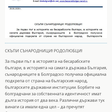
СКЪПИ СЪНАРОДНИЦИ! РОДОЛЮБЦИ!
За първи път в историята на бесарабските
българи, в историята на самата държава България,
сънародниците в Болградско получиха официална
подкрепа от страна на българския народ,
българските държавни институции. Борбите на
болградчани за собственната идентичност имат
дълга история от два века. Различни държави тук
винаги са имали една цел – да пречупят