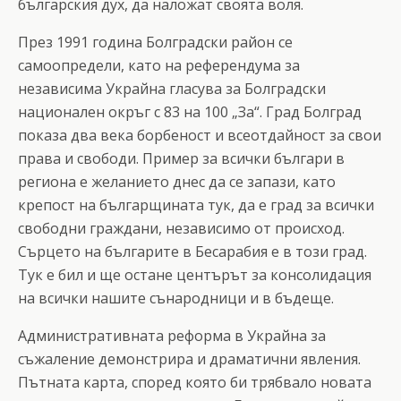
българския дух, да наложат своята воля.
През 1991 година Болградски район се
самоопредели, като на референдума за
независима Украйна гласува за Болградски
национален окръг с 83 на 100 „За“. Град Болград
показа два века борбеност и всеотдайност за свои
права и свободи. Пример за всички българи в
региона е желанието днес да се запази, като
крепост на българщината тук, да е град за всички
свободни граждани, независимо от происход.
Сърцето на българите в Бесарабия е в този град.
Тук е бил и ще остане центърът за консолидация
на всички нашите сънародници и в бъдеще.
Административната реформа в Украйна за
съжаление демонстрира и драматични явления.
Пътната карта, според която би трябвало новата