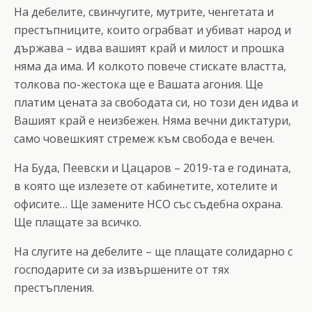
На дебелите, свинчугите, мутрите, ченгетата и
престъпниците, които ограбват и убиват народ и
държава – идва вашият край и милост и прошка
няма да има. И колкото повече стискате властта,
толкова по-жестока ще е Вашата агония. Ще
платим цената за свободата си, но този ден идва и
Вашият край е неизбежен. Няма вечни диктатури,
само човешкият стремеж към свобода е вечен.
На Буда, Пеевски и Цацаров – 2019-та е годината,
в която ще излезете от кабинетите, хотелите и
офисите… Ще замените НСО със съдебна охрана.
Ще плащате за всичко.
На слугите на дебелите – ще плащате солидарно с
господарите си за извършените от тях
престъпления.