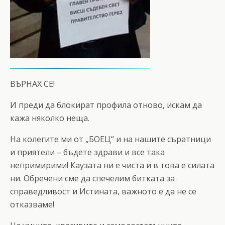
ВЪРНАХ СЕ!
И преди да блокират профила отново, искам да
кажа няколко неща.
На колегите ми от „БОЕЦ“ и на нашите съратници
и приятели – бъдете здрави и все така
непримирими! Каузата ни е чиста и в това е силата
ни. Обречени сме да спечелим битката за
справедливост и Истината, важното е да не се
отказваме!