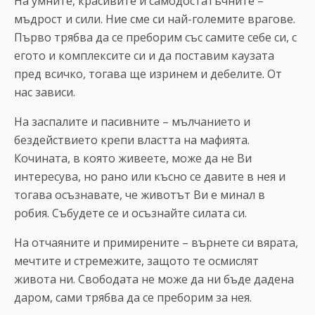
На умните, красивите и самодостатъчните –
мъдрост и сили. Ние сме си най-големите врагове.
Първо трябва да се преборим със самите себе си, с
егото и комплексите си и да поставим каузата
пред всичко, тогава ще изринем и дебелите. От
нас зависи.
На заспалите и пасивните – мълчанието и
бездействието крепи властта на мафията.
Кочината, в която живеете, може да не Ви
интересува, но рано или късно се давите в нея и
тогава осъзнавате, че животът Ви е минал в
робия. Събудете се и осъзнайте силата си.
На отчаяните и примирените – върнете си вярата,
мечтите и стремежите, защото те осмислят
живота ни. Свободата не може да ни бъде дадена
даром, сами трябва да се преборим за нея.