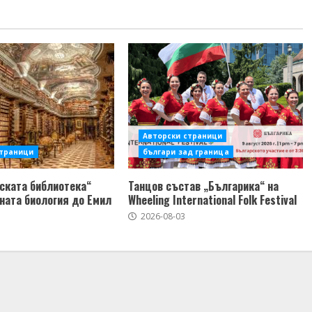
Авторски страници
страници
българи зад граница
ската библиотека“
Танцов състав „Българика“ на
ната биология до Емил
Wheeling International Folk Festival
2026-08-03