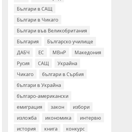
Българи в САЩ
Българи в Чикаго
Българи във Великобритания
България
Българско училище
ДАБЧ
ЕС
МВнР
Македония
Русия
САЩ
Украйна
Чикаго
българи в Сърбия
българи в Украйна
българо-американски
емиграция
закон
избори
изложба
икономика
интервю
история
книга
конкурс