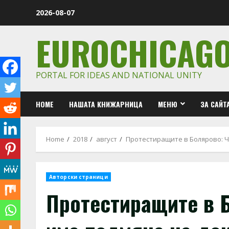
Skip
2026-08-07
to
content
EUROCHICAG
PORTAL FOR IDEAS AND NATIONAL UNITY
HOME
НАШАТА КНИЖАРНИЦА
МЕНЮ
ЗА САЙТ
Home
2018
август
Протестиращите в Болярово: Ч
Авторски страници
Протестиращите в Б