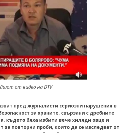
ийшот от видео на DTV
зват пред журналисти сериозни нарушения в
езопасност за храните, свързани с дребните
, където бяха избити вече хиляди овце и
 за повторни проби, които да се изследват от