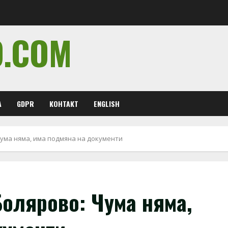
O.COM
А
GDPR
КОНТАКТ
ENGLISH
ума няма, има подмяна на документи
олярово: Чума няма,