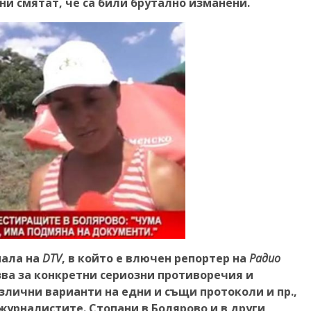
ни смятат, че са били брутално изманени.
иала на
DTV
, в който е влючен репортер на
Радио
зва за конкретни сериозни противоречия и
злични варианти на едни и същи протоколи и пр.,
журналистите. Стопани в Болярово и в други