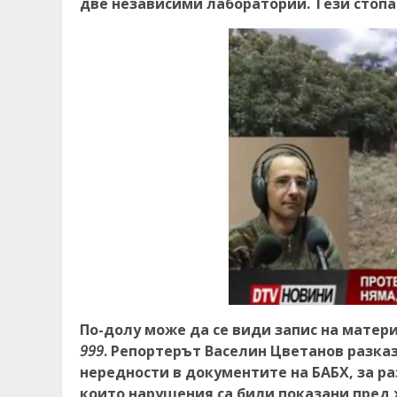
две независими лаборатории. Тези стопа
По-долу може да се види запис на матер
999
. Репортерът Васелин Цветанов разка
нередности в документите на БАБХ, за ра
които нарушения са били показани пред 