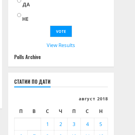
ДА
НЕ
View Results
Polls Archive
СТАТИИ ПО ДАТИ
август 2018
П
В
С
Ч
П
С
Н
1
2
3
4
5