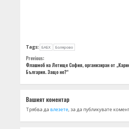
Tags:
БАБХ
Болярово
Continue
Previous:
Флашмоб на Летище София, организиран от „Кари
Reading
България. Защо не?“
Вашият коментар
Трябва да
влезете
, за да публикувате комен