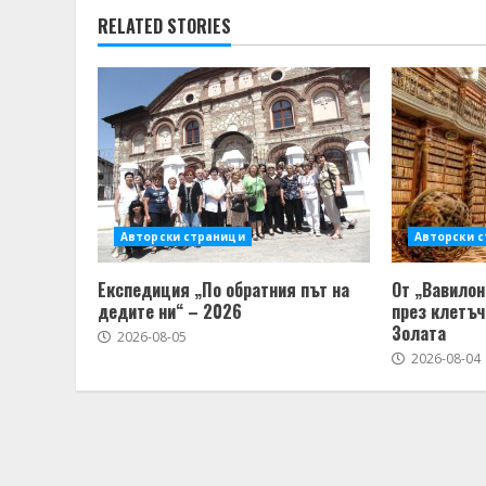
RELATED STORIES
Авторски страници
Авторски 
Експедиция „По обратния път на
От „Вавилон
дедите ни“ – 2026
през клетъч
Золата
2026-08-05
2026-08-04