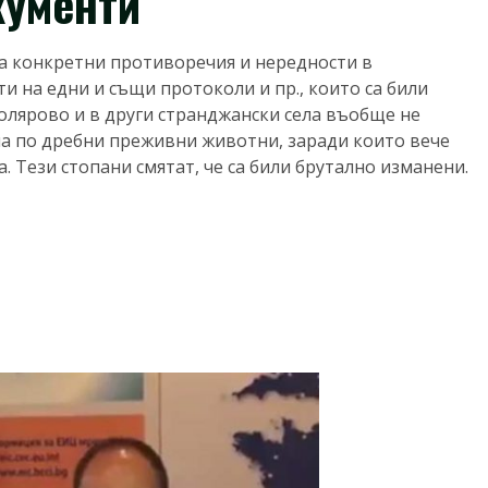
кументи
а конкретни противоречия и нередности в
и на едни и същи протоколи и пр., които са били
олярово и в други странджански села въобще не
ма по дребни преживни животни, заради които вече
. Тези стопани смятат, че са били брутално изманени.