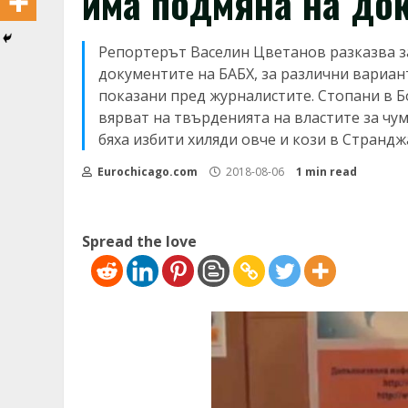
има подмяна на до
Репортерът Васелин Цветанов разказва з
документите на БАБХ, за различни вариант
показани пред журналистите. Стопани в Б
вярват на твърденията на властите за чу
бяха избити хиляди овче и кози в Странджа
Eurochicago.com
2018-08-06
1 min read
Spread the love