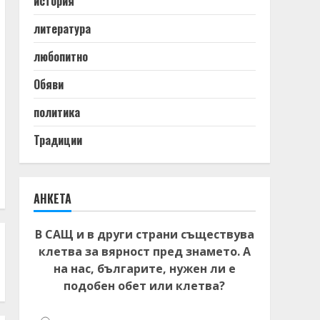
история
литература
любопитно
Обяви
политика
Традиции
АНКЕТА
В САЩ и в други страни съществува
клетва за вярност пред знамето. А
на нас, българите, нужен ли е
подобен обет или клетва?