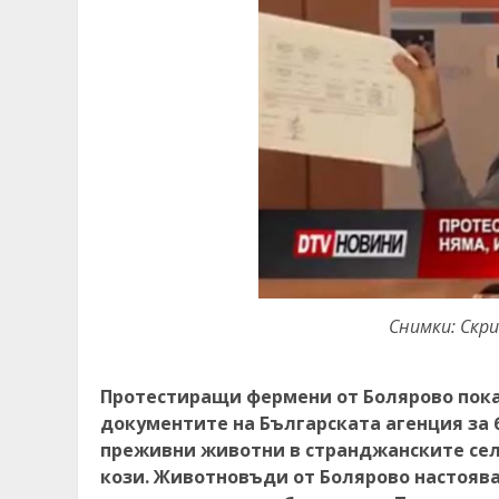
Снимки: Скр
Протестиращи фермени от Болярово пока
документите на Българската агенция за б
преживни животни в странджанските села
кози. Животновъди от Болярово настояват