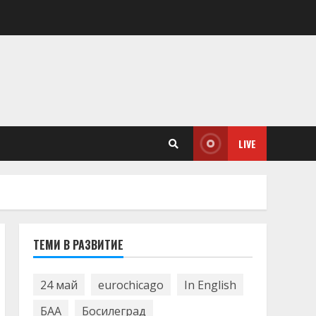
LIVE
ТЕМИ В РАЗВИТИЕ
24 май
eurochicago
In English
БАА
Босилеград