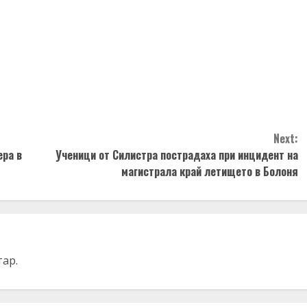
Next:
ера в
Ученици от Силистра пострадаха при инцидент на
магистрала край летището в Болоня
тар.