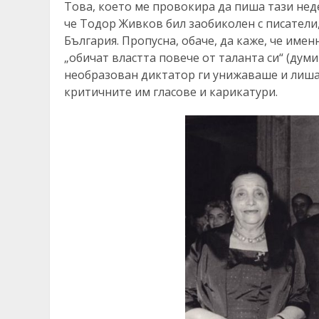
Това, което ме провокира да пиша тази неде
че Тодор Живков бил заобиколен с писатели,
България. Пропусна, обаче, да каже, че имен
„обичат властта повече от таланта си“ (дум
необразован диктатор ги унижаваше и лишав
критичните им гласове и карикатури.