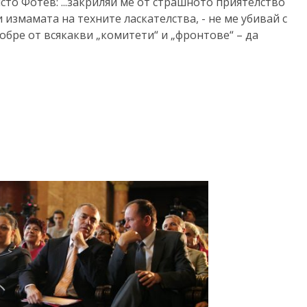
исто Фотев: ...закриляй ме от страшното приятелство
и измамата на техните ласкателства, - не ме убивай с
обре от всякакви „комитети“ и „фронтове“ – да