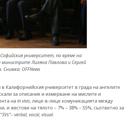
 Софийския университет, по време на
са министрите Лиляна Павлова и Сергей
. Снимка: OFFNews
 в Калифорнийския университет в града на ангелите
 скали за описание и измерване на мислите и
ента на
in vivo
, лице-в-лице комуникацията между
ени, и жестове на тялото – 7% – 38% – 55%, съответно за
“3Vs”
–
verbal, vocal, visual
.