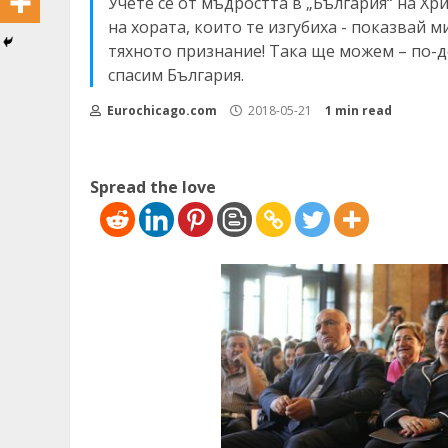
Учете се от мъдростта в „България“ на Хр
на хората, които те изгубиха - показвай м
тяхното признание! Така ще можем – по-д
спасим България.
Eurochicago.com
2018-05-21
1 min read
Spread the love