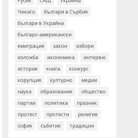
Русия
САЩ
Украйна
Чикаго
българи в Сърбия
българи в Украйна
българо-американски
емиграция
закон
избори
изложба
икономика
интервю
история
книга
конкурс
корупция
културно
медии
наука
образование
общество
партии
политика
празник
протест
протести
религия
софия
събитие
традиции