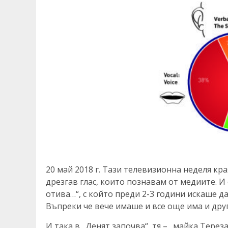
20 май 2018 г. Тази телевизионна неделя кр
дрезгав глас, които познавам от медиите. И 
отива…“, с който преди 2-3 години искаше д
Въпреки че вече имаше и все още има и дру
И така в „Денят започва“, тя – „майка Терез