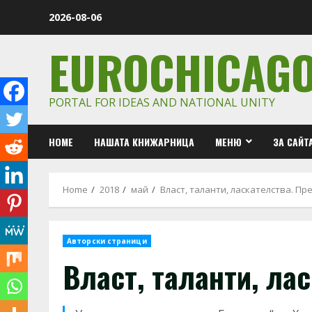
Skip
2026-08-06
to
content
EUROCHICAG
PORTAL FOR IDEAS AND NATIONAL UNITY
HOME
НАШАТА КНИЖАРНИЦА
МЕНЮ
ЗА САЙТ
Home
2018
май
Власт, таланти, ласкателства. Пре
Авторски страници
Власт, таланти, ла