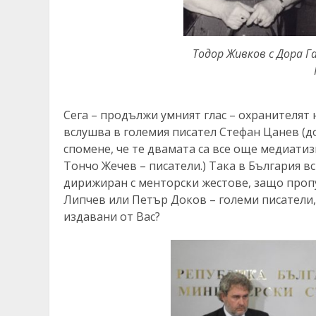
Тодор Живков с Дора Г
Сега – продължи умният глас – охранителят 
вслушва в големия писател Стефан Цанев (до
спомене, че те двамата са все още медиатиз
Тончо Жечев – писатели.) Така в България вс
дирижиран с менторски жестове, защо пропу
Липчев или Петър Доков – големи писатели,
издавани от Вас?