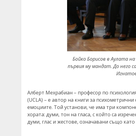
Бойко Борисов в Аулата на
първия му мандат. До него 
Игнатов
Алберт Мехрабиан – професор по психология
(UCLA) – е автор на книги за психометрични
емоциите. Той установи, че има три компон
хората: думи, тон на гласа, с който са изреч
думи, глас и жестове, означавани също като