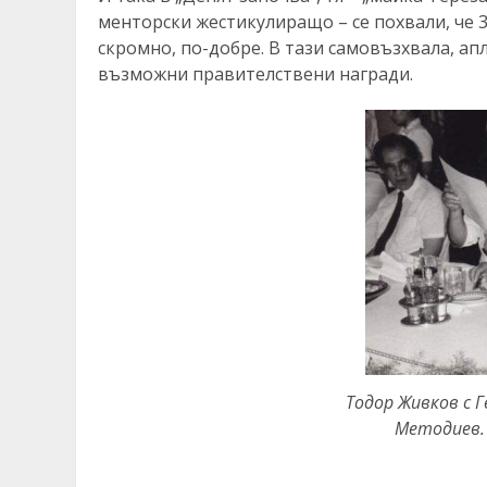
менторски жестикулиращо – се похвали, че 3
скромно, по-добре. В тази самовъзхвала, ап
възможни правителствени награди.
Тодор Живков с 
Методиев. 