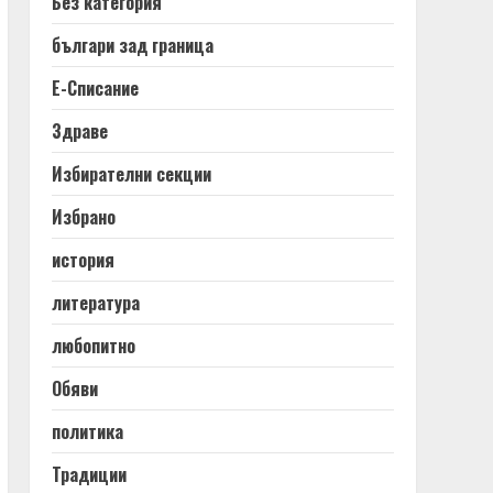
Без категория
българи зад граница
Е-Списание
Здраве
Избирателни секции
Избрано
история
литература
любопитно
Обяви
политика
Традиции