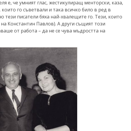
ля е, че умният глас, жестикулиращ менторски, каза,
 които го съветвали и така всичко било в ред в
но тези писатели бяха най-хвалещите го. Тези, които
и на Константин Павлов). А други същият този
аше от работа – да не се чува мъдростта на