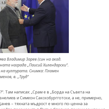
ява Владимир Зарев (син на акад.
ната награда „Паисий Хилендарски“.
на културата. Снимка: Пламен
енов, в. „Труд“
“. Там написах: „Срам е в „Борда на Съвета на
внелиев и Симеон Сакскобургготски, а не, примерно,
анев – тяхната мъдрост е много по-ценна за