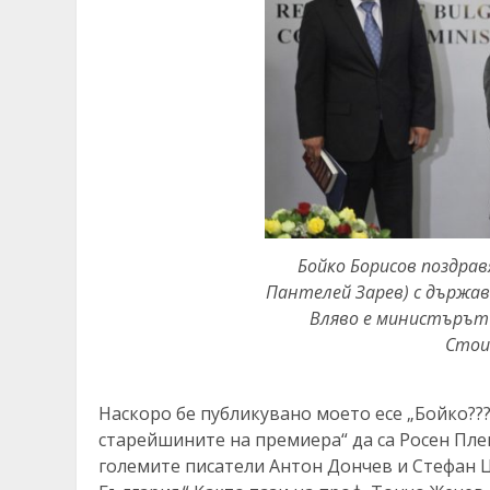
Бойко Борисов поздрав
Пантелей Зарев) с държав
Вляво е министърът 
Стоим
Наскоро бе публикувано моето есе „Бойко????
старейшините на премиера“ да са Росен Пле
големите писатели Антон Дончев и Стефан Ц