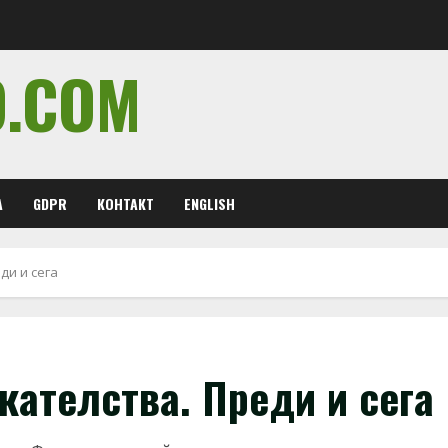
O.COM
А
GDPR
КОНТАКТ
ENGLISH
ди и сега
скателства. Преди и сега