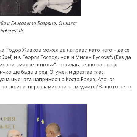
абе и Елисавета Багряна. Снимка:
Рinterest.de
на Тодор Живков можел да направи като него – да се
бре!) и в Георги Господинов и Милен Русков*. (Без да
ирани, „маркетингови“ – прилагателно на проф.
ичко ще бъде в ред. О, умен и дрезгав глас,
сна имената например на Коста Радев, Атанас
 но скрити, нерекламирани от медиите? Защото не са