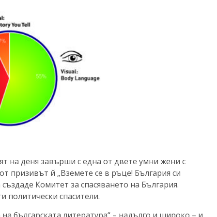
аят на деня завърши с една от двете умни жени с
от призивът й „Вземете се в ръце! България си
а създаде Комитет за спасяването на България.
ги политически спасители.
а на българската литература“ – надълго и широко – и