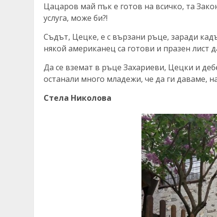
Цацаров май пък е готов на всичко, та Зак
услуга, може би?!
Съдът, Цецке, е с вързани ръце, заради кад
някой американец са готови и празен лист 
Да се вземат в ръце Захариеви, Цецки и дебе
останали много младежи, че да ги даваме, на
Стела Николова