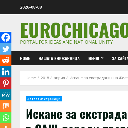
Skip
2026-08-08
to
content
EUROCHICAG
PORTAL FOR IDEAS AND NATIONAL UNITY
HOME
НАШАТА КНИЖАРНИЦА
МЕНЮ
ЗА САЙТ
Home
2018
април
Искане за екстрадация на Желя
Авторски страници
Искане за екстрад