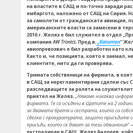
на властите в САЩ и по-точно заради ра
ембаргото, наложено от САЩ на Сирия. Н
за самолети от гражданската авиация, п
американските власти са замесени в теро
2016 г. Желяз е бил служител в отдел „П
компания
AW Tronics
. Пред в.
„Капита
л
“ Же
авиопревозвач е бил разработен като кл
Както и, че позицията, която е заемал, 
клиентите, нито да ги проверява.
Тримата собственици на фирмата, в коят
в САЩ за нерегламентирани сделки със Си
разследващите за ролята на служителите
приятел на Желяз.
„Нямаме никаква информ
фирмата. Те са осъдени в Щатите на 2 години
за двамата братя и сестрата, които са собс
сделка с прокуратурата, защото присъдите с
присъди, които се дават за тези обвинения”
екстрадиран в САЩ, Желяз Андреев, който