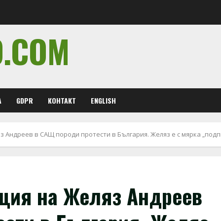
O.COM
А
GDPR
КОНТАКТ
ENGLISH
з Андреев в САЩ породи протести в България. Желяз е с мярка „подп
ация на Желяз Андреев