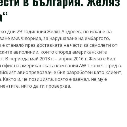
ести в България. Желяз
а“
ко дни 29-годишния Желяз Андреев, по искане на
ване във Флорида, за нарушаване на ембаргото,
е станало през доставката на части за самолети от
йските авиолинии, които според американските
. В периода май 2013 г. – април 2016 г. Желяз е бил
 офис на американската компания AW Tronics. Пред в.
ийският авиопревозвач е бил разработен като клиент,
Както и, че позицията, която е заемал, не му е
иентите, нито да ги проверява.