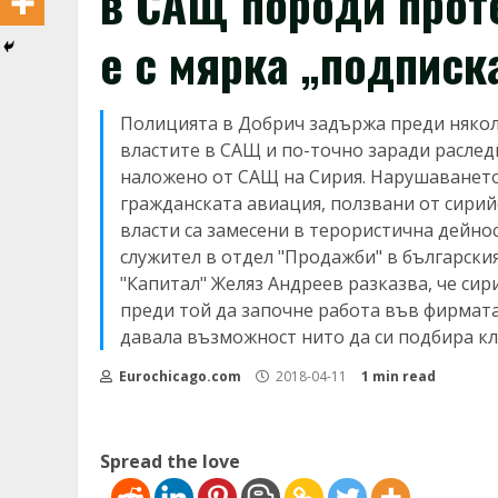
в САЩ породи прот
е с мярка „подписк
Полицията в Добрич задържа преди някол
властите в САЩ и по-точно заради раслед
наложено от САЩ на Сирия. Нарушаването 
гражданската авиация, ползвани от сири
власти са замесени в терористична дейност
служител в отдел "Продажби" в българския
"Капитал" Желяз Андреев разказва, че сир
преди той да започне работа във фирмата. 
давала възможност нито да си подбира кл
Eurochicago.com
2018-04-11
1 min read
Spread the love