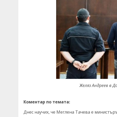
Желяз Андреев в До
Коментар по темата:
Днес научих, че Меглена Тачева е министър