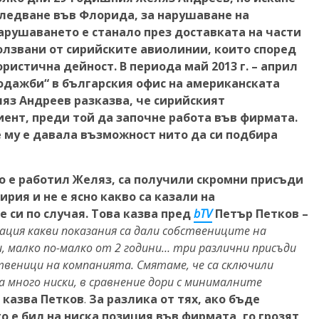
следване във Флорида, за нарушаване на
арушаването е станало през доставката на части
олзвани от сирийските авиолинии, които според
ристична дейност. В периода май 2013 г. – април
родажби“ в българския офис на американската
ляз Андреев разказва, че сирийският
иент, преди той да започне работа във фирмата.
не му е давала възможност нито да си подбира
о е работил Желяз, са получили скромни присъди
рия и не е ясно какво са казали на
 си по случая. Това казва пред
bTV
Петър Петков –
ация какви показания са дали собствениците на
, малко по-малко от 2 години… три различни присъди
твеници на компанията. Смятаме, че са сключили
а много ниски, в сравнение дори с минималните
– казва Петков
.
За разлика от тях, ако бъде
 е бил на ниска позиция във фирмата, го грозят