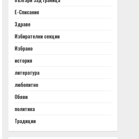
българи зад граница
Е-Списание
Здраве
Избирателни секции
Избрано
история
литература
любопитно
Обяви
политика
Традиции