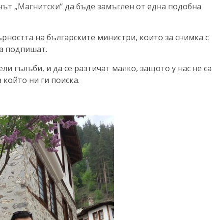
онът „Магнитски“ да бъде замъглен от една подобна
ърността на българските министри, които за снимка с
да подпишат.
ли гълъби, и да се разтичат малко, защото у нас не са
 който ни ги поиска.