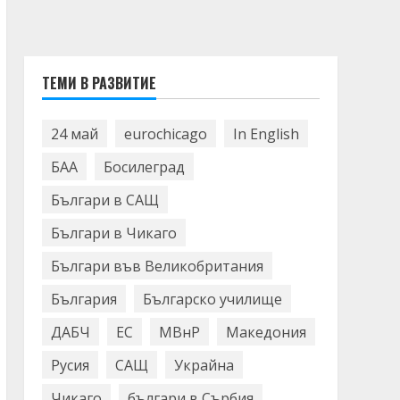
ТЕМИ В РАЗВИТИЕ
24 май
eurochicago
In English
БАА
Босилеград
Българи в САЩ
Българи в Чикаго
Българи във Великобритания
България
Българско училище
ДАБЧ
ЕС
МВнР
Македония
Русия
САЩ
Украйна
Чикаго
българи в Сърбия