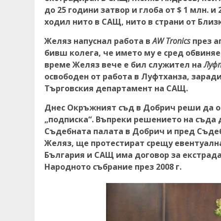
до 25 години затвор и глоба от $ 1 млн. и
ходил нито в САЩ, нито в страни от Близ
Желяз напуснал работа в
AW Tronics
през а
бивш колега, че името му е сред обвиняе
време Желяз вече е бил служител на
Луфт
освободен от работа в Луфтханза, заради
Търговския департамент на САЩ.
Днес Окръжният съд в Добрич реши да о
„подписка“. Въпреки решението на съда 
Съдебната палата в Добрич и пред Съдеб
Желяз, ще протестират срещу евентуална
България и САЩ има договор за екстрадац
Народното събрание през 2008 г.