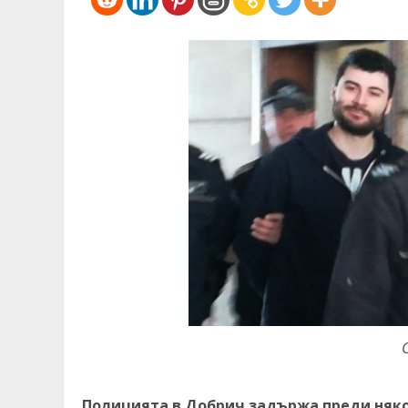
Полицията в Добрич задържа преди няко