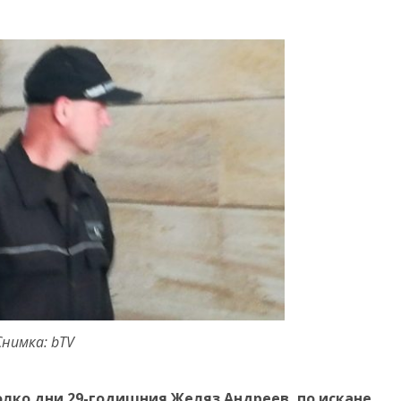
Снимка: bTV
лко дни 29-годишния Желяз Андреев, по искане