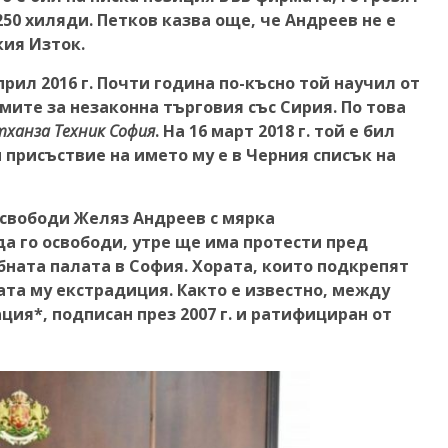
 250 хиляди. Петков казва още, че Андреев не е
кия Изток.
прил 2016 г. Почти година по-късно той научил от
мите за незаконна търговия със Сирия. По това
ханза Техник София
. На 16 март 2018 г. той е бил
 присъствие на името му е в Черния списък на
свободи Желяз Андреев с мярка
да го освободи, утре ще има протести пред
ната палата в София. Хората, които подкрепят
та му екстрадиция. Както е известно, между
ия*, подписан през 2007 г. и ратифициран от