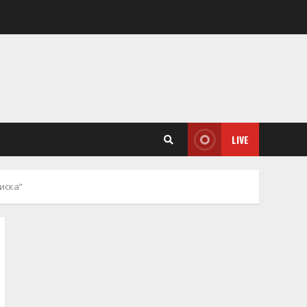
LIVE
иска“