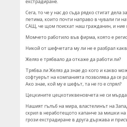
екстрадиране.
Сега, то че у нас до съда рядко стигат дела 
петима, които почти направо в чували ги на
САЩ, че щом поискат наш гражданин, и ние щ
Момчето работило във фирма, която е регис
Никой от шефчетата му ли не е разбрал как
Желяз е трябвало да откаже да работи ли?
Трябва ли Желяз да знае до кого и какво мо
софтуерът на компанията позволява да се ра
Ако знае, кой му е шефът, та не го е спрял?
Цецкините цецкотиквеновчета не си мърдат
Нашият гълъб на мира, властелинът на Запад
скрил в неработещото капанче за мишки на 
грози екстрадиране в друга държава и присъ