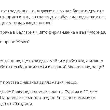
за екстрадиране, го видяхме в случая с Бююк и другите
товариха и хоп, на границата, обаче да подпишем със
е им го даваме, е потрес!
трана в България, чиято фирма-майка е във Флорида.
во прави Желяз?
же да пише, щото за едни мейли е работата, а и защо
боти с ембаргови стоки и страни? Ако не знае, защо?
 пръстта с някаква дипломация, нещо.
ните Балкани, покровителят на Турция и ЕС, се е
Цацаров и не мъцва, а едно българско момче го
да от 20 години.