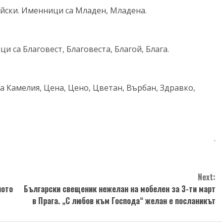
йски. Именници са Младен, Младена.
 са Благовест, Благовеста, Благой, Блага.
 Камелия, Цена, Цено, Цветан, Върбан, Здравко,
.
Next:
ното
Български свещеник нежелан на мобелен за 3-ти март
в Прага. „С любов към Господа“ желан е посланикът