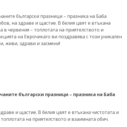
чаните български празници – празника на Баба
ов, на здраве и щастие. В белия цвят е втъкана
а в червения – топлотата на приятелството и
акцията на Еврочикаго ви поздравява с този уникален
и, живи, здрави и засмени!
ичаните български празници – празника на Баба
здраве и щастие. В белия цвят е втъкана чистотата и
 топлотата на приятелството и взаимната обич.