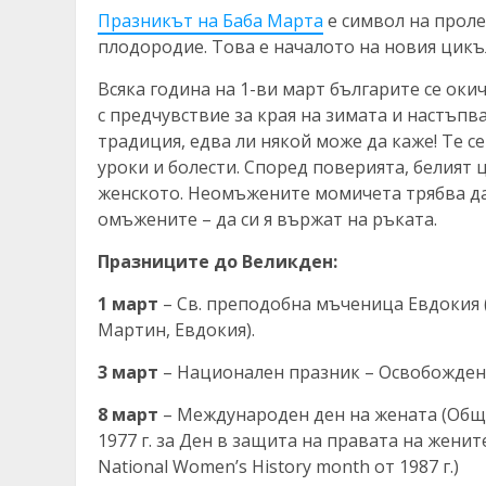
Празникът на Баба Марта
е символ на проле
плодородие. Това е началото на новия цикъ
Всяка година на 1-ви март българите се окич
с предчувствие за края на зимата и настъпв
традиция, едва ли някой може да каже! Те се
уроки и болести. Според поверията, белият
женското. Неомъжените момичета трябва да 
омъжените – да си я вържат на ръката.
Празниците до Великден:
1 март
– Св. преподобна мъченица Евдокия 
Мартин, Евдокия).
3 март
– Национален празник – Освобождени
8 март
– Международен ден на жената (Общо
1977 г. за Ден в защита на правата на женит
National Womеn’s History month от 1987 г.)