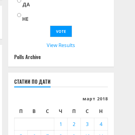
ДА
НЕ
View Results
Polls Archive
СТАТИИ ПО ДАТИ
март 2018
П
В
С
Ч
П
С
Н
1
2
3
4