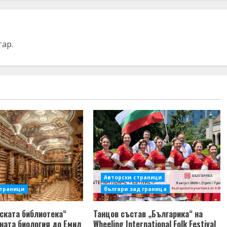
тар.
Авторски страници
страници
българи зад граница
ската библиотека“
Танцов състав „Българика“ на
ната биология до Емил
Wheeling International Folk Festival