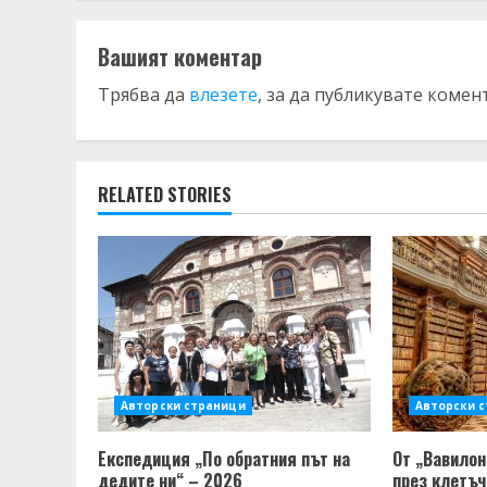
Вашият коментар
Трябва да
влезете
, за да публикувате комен
RELATED STORIES
Авторски страници
Авторски 
Експедиция „По обратния път на
От „Вавилон
дедите ни“ – 2026
през клетъч