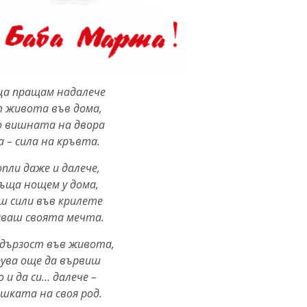
а пращам надалече
 живота във дома,
о вишната на двора
а – сила на кръвта.
пли даже и далече,
ръща нощем у дома,
аш сили във крилете
дваш своята мечта.
 дързост във живота,
рува още да вървиш
 и да си… далече –
шката на своя род.