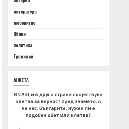
история
литература
любопитно
Обяви
политика
Традиции
АНКЕТА
В САЩ и в други страни съществува
клетва за вярност пред знамето. А
на нас, българите, нужен ли е
подобен обет или клетва?