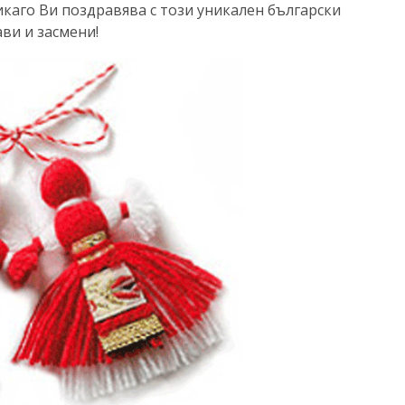
каго Ви поздравява с този уникален български
ави и засмени!