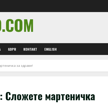
O.COM
А
GDPR
КОНТАКТ
ENGLISH
артеничка за здраве!
: Сложете мартеничка