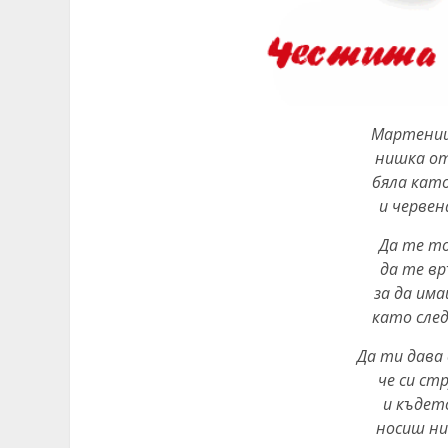
Мартениц
нишка от
бяла кат
и червен
Да те то
да те в
за да им
като сле
Да ти дава
че си ст
и където
носиш ни