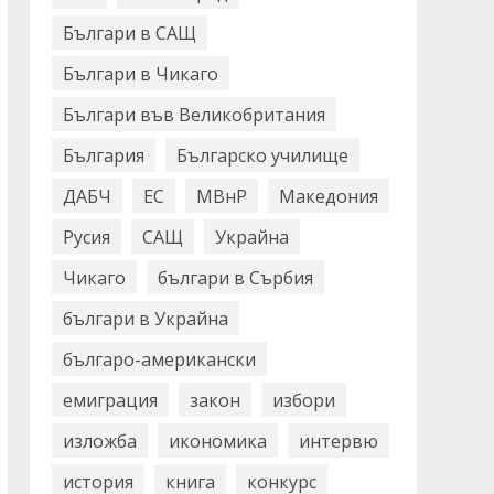
Българи в САЩ
Българи в Чикаго
Българи във Великобритания
България
Българско училище
ДАБЧ
ЕС
МВнР
Македония
Русия
САЩ
Украйна
Чикаго
българи в Сърбия
българи в Украйна
българо-американски
емиграция
закон
избори
изложба
икономика
интервю
история
книга
конкурс