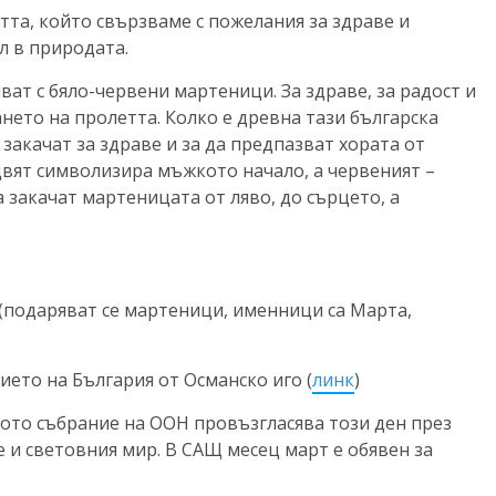
тта, който свързваме с пожелания за здраве и
л в природата.
ват с бяло-червени мартеници. За здраве, за радост и
ането на пролетта. Колко е древна тази българска
 закачат за здраве и за да предпазват хората от
 цвят символизира мъжкото начало, а червеният –
закачат мартеницата от ляво, до сърцето, а
(подаряват се мартеници, именници са Марта,
ето на България от Османско иго (
линк
)
то събрание на ООН провъзгласява този ден през
е и световния мир. В САЩ месец март е обявен за