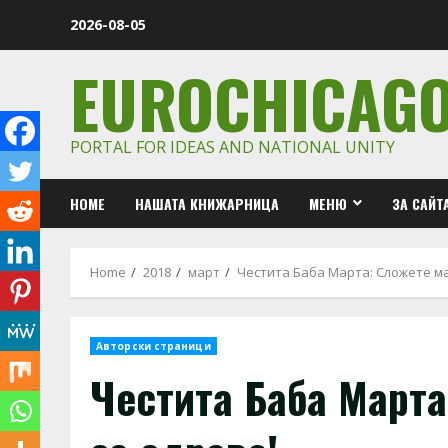
Skip
2026-08-05
to
content
EUROCHICAG
PORTAL FOR IDEAS AND NATIONAL UNITY
HOME
НАШАТА КНИЖАРНИЦА
МЕНЮ
ЗА САЙТ
Home
2018
март
Честита Баба Марта: Сложете м
Авторски страници
Честита Баба Марта