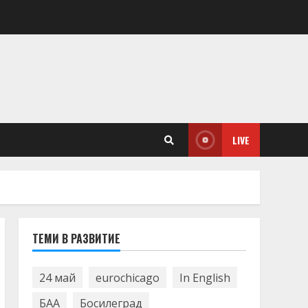
LIVE
ТЕМИ В РАЗВИТИЕ
24 май
eurochicago
In English
БАА
Босилеград