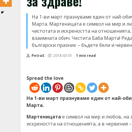
за здраве!
На 1-ви март празнуваме един от най-оби
Марта. Мартеницата е символ на мир и люб
чистотата и искреността на отношенията, 
взаимната обич. Честита Баба Марта! Ред
български празник – бъдете бели и червен
PetraS
2018-03-01
1 min read
Spread the love
На 1-ви март празнуваме един от най-об
Марта.
Мартеницата
е символ на мир и любов, на 
искреността на отношенията, а в червения –