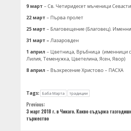
9 март
– Св. Четиридесет мъченици Севасти
22 март
– Първа пролет
25 март
– Благовещение (Благовец). Именници
31 март
–
Лазаровден
1 април
– Цветница, Връбница (именници са
Лилия, Теменужка, Цветелина, Ясен, Явор)
8 април
– Възкресение Христово – ПАСХА
Tags:
Баба Марта
традиции
Continue
Previous:
3 март 2018 г. в Чикаго. Какво съдържа тазгодиш
Reading
тържество