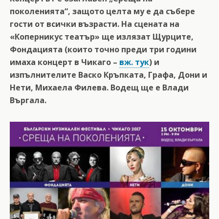
поколенията“, защото целта му е да събере
гости от всички възрасти. На сцената на
«Коперникус театър» ще излязат Щурците,
Фондацията (които точно преди три години
имаха концерт в Чикаго –
вж. тук
) и
изпълнителите Васко Кръпката, Графа, Дони и
Нети, Михаела Филева. Водещ ще е Влади
Въргала.