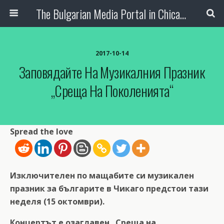
The Bulgarian Media Portal in Chicago
2017-10-14
Заповядайте На Музикалния Празник
„Среща На Поколенията“
Spread the love
Изключителен по мащабите си музикален
празник за българите в Чикаго предстои тази
неделя (15 октомври).
Концертът е озаглавен „Среща на