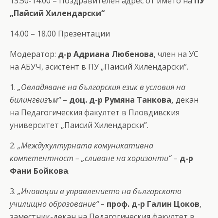
13.50-14.00 – Поздравителен адрес от името на
ПУ
„Пайсий Хилендарски“
14.00 – 18.00 Презентации
Модератор:
д-р Адриана Любенова
, член на УС
на АБУЧ, асистент в ПУ „Паисий Хилендарски”.
1.
„Овладяване на българския език в условия на
билингвизъм“
–
доц. д-р Румяна Танкова,
декан
на Педагогическия факултет в Пловдивския
университет „Паисий Хилендарски”.
2.
„Междукултурната комуникативна
компетентност – „сливане на хоризонти“
–
д-р
Фани Бойкова
.
3.
„Иновации в управлението на българското
училищно образование“ –
проф. д-р Галин Цоков
,
заместник-декан на Педагогическия факултет в