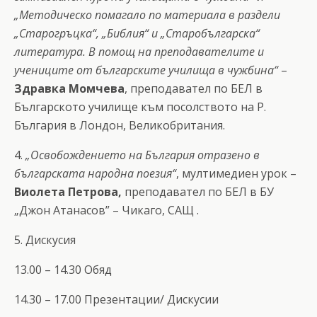
„Методическо помагало по материала в раздели
„Старогръцка“, „Библия“ и „Старобългарска“
литература. В помощ на преподавателите и
учениците от българските училища в чужбина“
–
Здравка Момчева
, преподавател по БЕЛ в
Българското училище към посолството на Р.
България в Лондон, Великобритания.
4.
„Освобождението на България отразено в
българската народна поезия“
, мултимедиен урок –
Виолета Петрова,
преподавател по БЕЛ в БУ
„Джон Атанасов” – Чикаго, САЩ .
5. Дискусия
13.00 – 14.30 Обяд
14.30 – 17.00 Презентации/ Дискусии