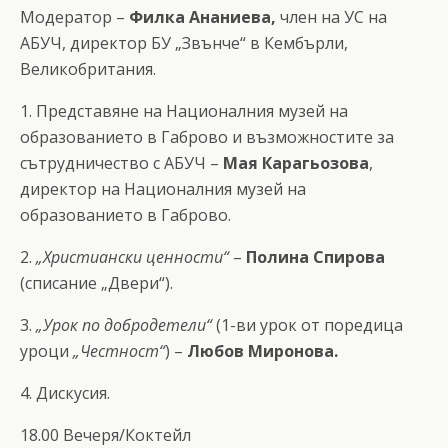
Модератор –
Филка Ананиева,
член на УС на
АБУЧ, директор БУ „Звънче“ в Кембърли,
Великобритания.
1. Представяне на Националния музей на
образованието в Габрово и възможностите за
сътрудничество с АБУЧ –
Мая Карагьозова
,
директор на Националния музей на
образованието в Габрово.
2.
„Христиански ценности“
–
Полина Спирова
(списание „Двери“).
3.
„Урок по добродетели“
(1-ви урок от поредица
уроци
„Честност“
) –
Любов Миронова.
4. Дискусия.
18.00 Вечеря/Коктейл