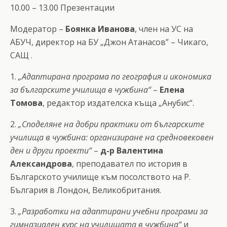
10.00 – 13.00 Презентации
Модератор –
Боянка Иванова
, член на УС на
АБУЧ, директор на БУ „Джон Атанасов” – Чикаго,
САЩ .
1.
„Адаптирана програма по география и икономика
за българските училища в чужбина“
–
Елена
Томова
, редактор издателска къща „Анубис“.
2.
„Споделяне на добри практики от българските
училища в чужбина: организиране на средновековен
ден и други проекти“
–
д-р Валентина
Александрова
, преподавател по история в
Българското училище към посолството на Р.
България в Лондон, Великобритания.
3.
„Разработки на адаптирани учебни програми за
гимназиален курс на училищата в чужбина“
и