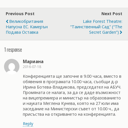
Previous Post
Next Post
Великобритания
Lake Forest Theatre:
Напусна ЕС. Камерън
“Таинственный Сад” (“The
Подава Оставка
Secret Garden”)
1 response
Мариана
2016-07-18
Конференцията ще започне в 9.00 часа, вместо в
обявения в програмата 10.00 часа, съобщи д-р
Ирина Ботева-Владикова, председател на АБУЧ.
Промяната се налага, за да се даде възможност
на вицепремиера и министър на образованието
и науката Меглена Кунева, която на 27 юли има
заседание на Министерски съвет от 10.00 ч., да
присъства на откриването на конференцията.
Reply