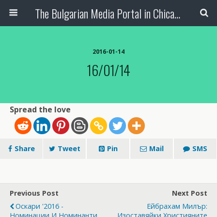
The Bulgarian Media Portal in Chicago
2016-01-14
16/01/14
Spread the love
Share
Tweet
Pin
Mail
SMS
Previous Post
Next Post
Оскари '2016 -
Ейбрахам Милър:
Номинации И Номинанти
Изоставяйки Християните