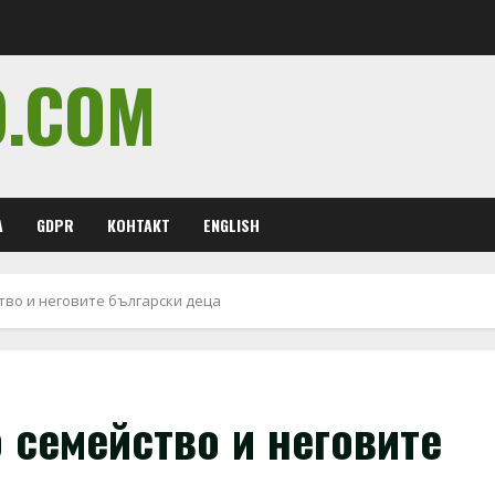
O.COM
А
GDPR
КОНТАКТ
ENGLISH
тво и неговите български деца
 семейство и неговите