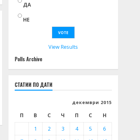
ДА
НЕ
View Results
Polls Archive
СТАТИИ ПО ДАТИ
декември 2015
П
В
С
Ч
П
С
Н
1
2
3
4
5
6