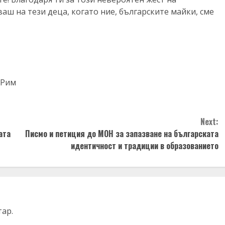
ваш на тези деца, когато ние, българските майки, сме
 Рим
Next:
ата
Писмо и петиция до МОН за запазване на българската
идентичност и традиции в образованието
тар.