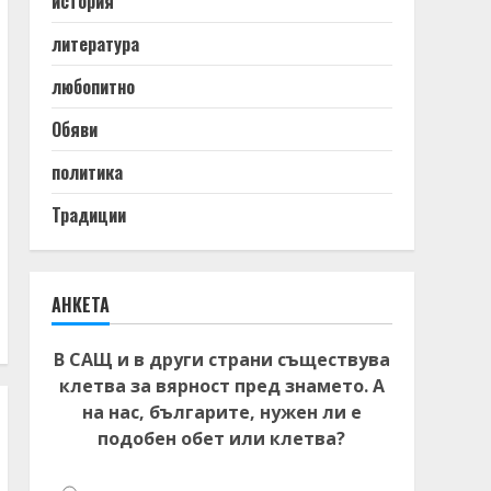
история
литература
любопитно
Обяви
политика
Традиции
АНКЕТА
В САЩ и в други страни съществува
клетва за вярност пред знамето. А
на нас, българите, нужен ли е
подобен обет или клетва?