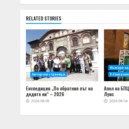
RELATED STORIES
българи за
Авторски страници
Е-Списание
Експедиция „По обратния път на
Апел на БПЦ
дедите ни“ – 2026
Луис
2026-08-05
2026-08-04