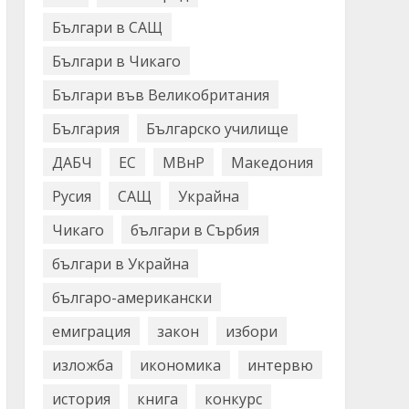
Българи в САЩ
Българи в Чикаго
Българи във Великобритания
България
Българско училище
ДАБЧ
ЕС
МВнР
Македония
Русия
САЩ
Украйна
Чикаго
българи в Сърбия
българи в Украйна
българо-американски
емиграция
закон
избори
изложба
икономика
интервю
история
книга
конкурс