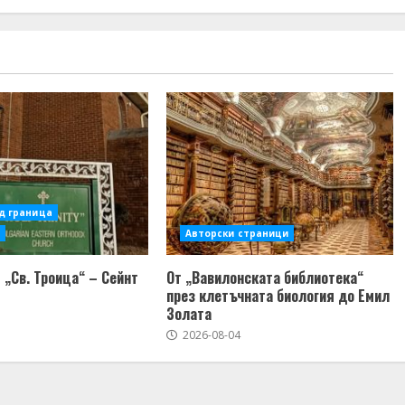
д граница
Авторски страници
 „Св. Троица“ – Сейнт
От „Вавилонската библиотека“
през клетъчната биология до Емил
Золата
2026-08-04