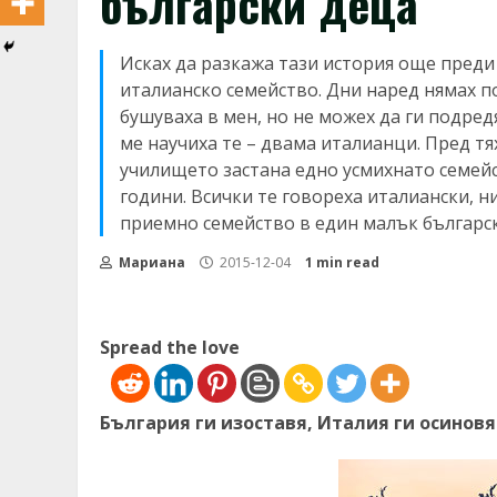
български деца
Исках да разкажа тази история още преди
италианско семейство. Дни наред нямах п
бушуваха в мен, но не можех да ги подредя
ме научиха те – двама италианци. Пред тя
училището застана едно усмихнато семейс
години. Всички те говореха италиански, н
приемно семейство в един малък български
Мариана
2015-12-04
1 min read
Spread the love
България ги изоставя, Италия ги осиновя