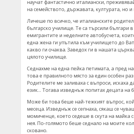
научат фантастично италиански, преживявай
на семейството, държавата, културата, но и 
Личеше по всичко, че италианските родител
българско училище. Те са търсили българи в
емигрантите и неделните автобусчета, коит
една жена ги упътила към училището до Ват
какво ги очаква. Заведох ги в нашата църк
цялото училище.
Седнахме на една пейка петимата, а пред на
това е правилното място за един особен разг
Родителите ме заливаха с въпроси, искаха да
език… Тогава изведнъж попитах децата на б
Може би това беше най-тежкият въпрос, кой
месеца. Изведнъж се сепнаха, сякаш се чува
момиченце, което седеше в скута на майка с
нея. По-голямото беше седнало на моите кол
сковано.