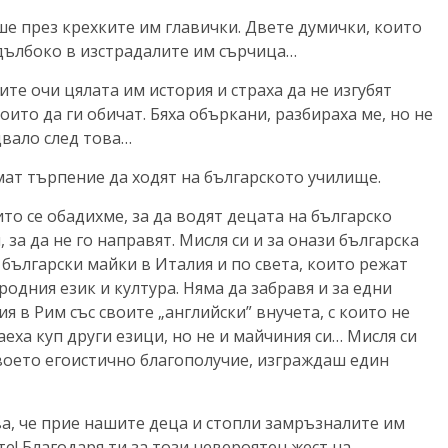
е през крехките им главички. Двете думички, които
 дълбоко в изстрадалите им сърчица…
ите очи цялата им история и страха да не изгубят
оито да ги обичат. Бяха объркани, разбираха ме, но не
двало след това…
нямат търпение да ходят на българското училище.
ито се обадихме, за да водят децата на българско
за да не го направят. Мисля си и за онази българска
е български майки в Италия и по света, които режат
родния език и култура. Няма да забравя и за едни
ия в Рим със своите „английски” внучета, с които не
ха куп други езици, но не и майчиния си… Мисля си
 своето егоистично благополучие, изграждаш един
ова, че прие нашите деца и стопли замръзналите им
те! Благодаря ти за този невероятен жест на