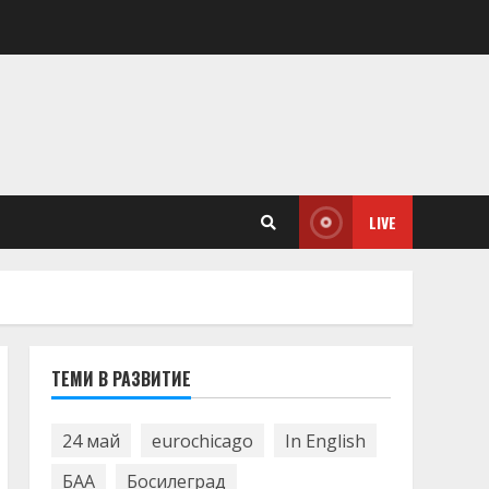
LIVE
ТЕМИ В РАЗВИТИЕ
24 май
eurochicago
In English
БАА
Босилеград