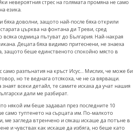
ки невероятния стрес на голямата промяна не само
на езика.
и бяха доволни, защото най-после бяха открили
 старата църква на фонтана ди Треви, сред
о всяка седмица пътуват до България. Най-накрая
икана. Децата бяха видимо притеснени, не знаеха
ва, защото беше единственото спокойно място в
с само разпънатия на кръст Исус… Мислих, че може би
овор, но те веднага отсякоха, че не са вярващи.
 знаят всеки детайл, те самите искаха да учат нашия
ългарски дали ме разбират.
то някой им беше задавал през последните 10
ше само туптенето на сърцата им. По-малкото
и, ме загледа втренчено и сякаш искаше да потъне в
ене и чувствах как искаше да избяга, но беше като