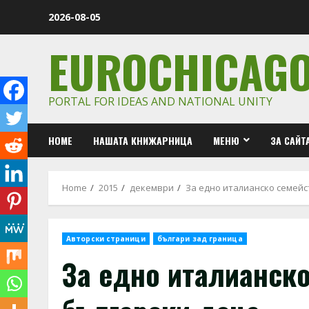
Skip
2026-08-05
to
content
EUROCHICAG
PORTAL FOR IDEAS AND NATIONAL UNITY
HOME
НАШАТА КНИЖАРНИЦА
МЕНЮ
ЗА САЙТ
Home
2015
декември
За едно италианско семейс
Авторски страници
българи зад граница
За едно италианско