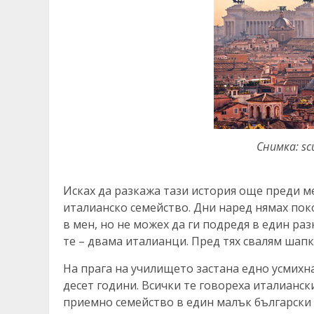
Снимка: sc
Исках да разкажа тази история още преди м
италианско семейство. Дни наред нямах пок
в мен, но не можех да ги подредя в един раз
те – двама италианци. Пред тях свалям шапк
На прага на училището застана едно усмихн
десет години. Всички те говореха италианск
приемно семейство в един малък български г