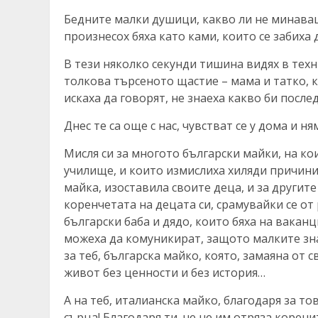
Бедните малки душици, какво ли не минаваш
произнесох бяха като ками, които се забиха
В тези няколко секунди тишина видях в техн
толкова търсеното щастие – мама и татко, к
искаха да говорят, не знаеха какво би после
Днес те са още с нас, чувстват се у дома и 
Мисля си за многото български майки, на ко
училище, и които измислиха хиляди причини, 
майка, изоставила своите деца, и за другит
коренчетата на децата си, срамувайки се от 
български баба и дядо, които бяха на ваканц
можеха да комуникират, защото малките знае
за теб, българска майко, която, замаяна от
живот без ценности и без история…
А на теб, италианска майко, благодаря за т
сърца! Благодаря ти, че не им отряза корени