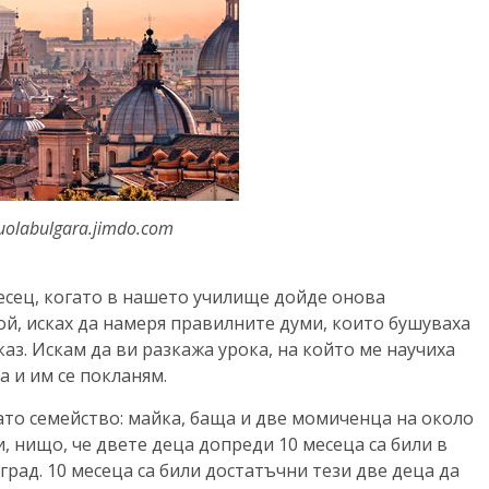
uolabulgara.jimdo.com
есец, когато в нашето училище дойде онова
ой, исках да намеря правилните думи, които бушуваха
каз. Искам да ви разкажа урока, на който ме научиха
а и им се покланям.
ато семейство: майка, баща и две момиченца на около
и, нищо, че двете деца допреди 10 месеца са били в
рад. 10 месеца са били достатъчни тези две деца да