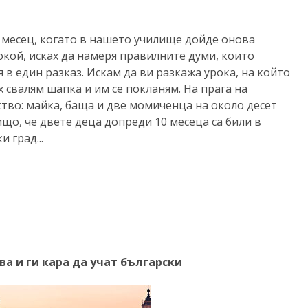
 месец, когато в нашето училище дойде онова
окой, исках да намеря правилните думи, които
 в един разказ. Искам да ви разкажа урока, на който
х свалям шапка и им се покланям. На прага на
тво: майка, баща и две момиченца на около десет
ищо, че двете деца допреди 10 месеца са били в
 град...
ва и ги кара да учат български