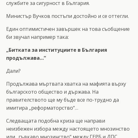
службите за сигурност в България.
Министър Вучков постъпи достойно и се оттегли.
Един оптимистичен завършек на това съобщение
би звучал например така:
„Битката за институциите в България
продължава…“
Дали?
Продължава мъртвата хватка на мафията върху
българското общество и държава. На
правителството ще му бъде все по-трудно да
имитира „реформаторство“…
Следващата подобна криза ще направи
неизбежен избора между настоящето мнозинство
или „гъвкаво мнозинство“ между ГЕРБ и ДПС.