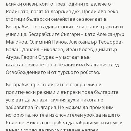
всички онези, които през годините, далече от
Родината, пазят българския дух. Преди два века
стотици български семейства се заселват в
Бесарабия. Те създават новите си къщи, църкви и
училища. Бесарабските българи – като Александър
Малинов, Олимпий Панов, Александър Теодоров-
Балан, Данаил Николаев, Иван Колев, Димитър
Агура, Георги Сгурев – участват във
възстановяването на независима България след
Освобождението й от турското робство.
Бесарабия през годините е под различни
политически режими и въпреки това българите
успяват да запазят силния дух и никога не
забравят за България. Не можем да променим
историята, но тя е изключителен урок за нашето
бъдеще. Никога не трябва да забравяме кои сме и
винаги гордо да продължаваме напред.