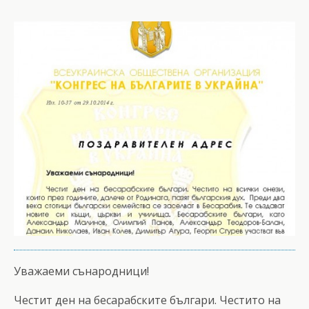
Уважаеми сънародници!
Честит ден на бесарабските българи. Честито на