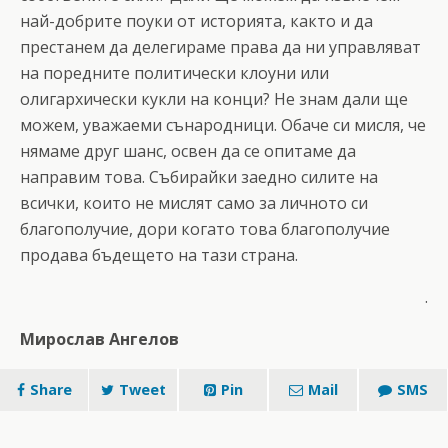
най-добрите поуки от историята, както и да
престанем да делегираме права да ни управляват
на поредните политически клоуни или
олигархически кукли на конци? Не знам дали ще
можем, уважаеми сънародници. Обаче си мисля, че
нямаме друг шанс, освен да се опитаме да
направим това. Събирайки заедно силите на
всички, които не мислят само за личното си
благополучие, дори когато това благополучие
продава бъдещето на тази страна.
.
Мирослав Ангелов
Share
Tweet
Pin
Mail
SMS