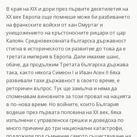
В края на XIX и дори през първите десетилетия на
ХХ век Европа още помнеше може би разбиването
на франкските войски от кан Омуртаг и
унищожението на кръстоносните рицари от цар
Калоян. Средновековната българска държавност
стигна в историческото си развитие до това да е
третата империя в Европа. Дали имахме шанс,
обаче, да продължим Третата българска държава
така, както някога Симеон I и Иван Асен II бяха
развивали тази държавност в своето време, е
реторичен въпрос. Тук ще замълча и няма да
споменавам виновните за този провал на нацията
в по-нова време. Но войните, които България
водеше през първата половина на XX век, бяха
изпълнени с управленски грешки и доведоха по
много причини до три национални катастрофи,
подложили под съмнение самото съществуване на