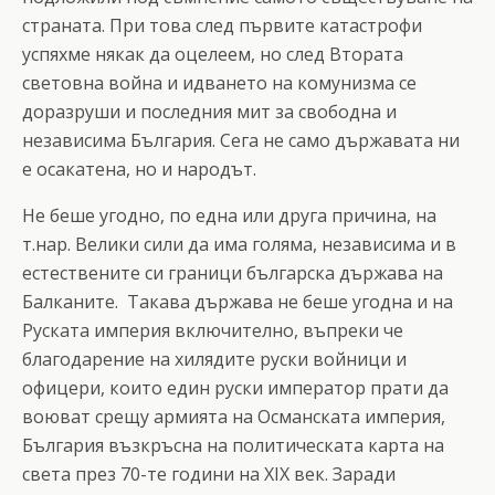
страната. При това след първите катастрофи
успяхме някак да оцелеем, но след Втората
световна война и идването на комунизма се
доразруши и последния мит за свободна и
независима България. Сега не само държавата ни
е осакатена, но и народът.
Не беше угодно, по една или друга причина, на
т.нар. Велики сили да има голяма, независима и в
естествените си граници българска държава на
Балканите. Такава държава не беше угодна и на
Руската империя включително, въпреки че
благодарение на хилядите руски войници и
офицери, които един руски император прати да
воюват срещу армията на Османската империя,
България възкръсна на политическата карта на
света през 70-те години на XIX век. Заради