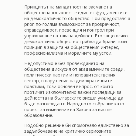
Принципът на мандатност на заемане на
обществена длъжност е един от фундаментите
на демократичното общество. Той предоставя a
priori по-голяма възможност за прозрачност,
справедливост, превенция и контрол при
упражняване на такава дейност. Ето защо всяко
демократично общество трябва да брани този
принцип в защита на обществения интерес,
професионализма и моралните му устои.
Недопустимо е без провеждането на
обществена дискусия от академичните среди,
политически партии и неправителствения
сектор, в нарушение на демократичните
практики, този основен въпрос, от които
протичат изключително важни последици за
дейността на българските висши училища да
бъде разглеждан в Народното събрание като
проект за изменение на Закона за висше
образование.
Подобно решение би спомогнало единствено за
задълбочаване на критично сериозните