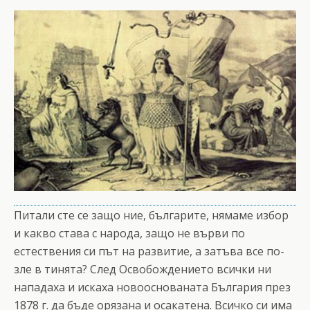
Питали сте се защо ние, българите, нямаме избор
и какво става с народа, защо не върви по
естествения си път на развитие, а затъва все по-
зле в тинята? След Освобождението всички ни
нападаха и искаха новооснованата България през
1878 г. да бъде орязана и осакатена. Всичко си има