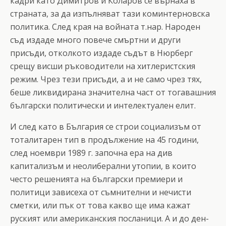
кадри като Димитров и Коларов се върнаха в
страната, за да изпълняват тази коминтерновска
политика. След края на войната т.нар. Народен
съд издаде много повече смъртни и други
присъди, отколкото издаде съдът в Нюрберг
срещу висши ръководители на хитлеристския
режим. Чрез тези присъди, а и не само чрез тях,
беше ликвидирана значителна част от тогавашния
български политически и интелектуален елит.
И след като в България се строи социализъм от
тоталитарен тип в продължение на 45 години,
след ноември 1989 г. започна ера на див
капитализъм и неолиберални утопии, в които
често решенията на български премиери и
политици зависеха от съмнителни и нечисти
сметки, или пък от това какво ще има кажат
руският или американския посланици. А и до ден-