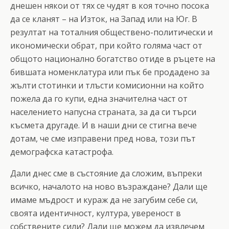
днешен някои от тях се чудят в коя точно посока
да се кланят – на Изток, на Запад или на Юг. В
резултат на тоталния обществено-политически и
икономически обрат, при който голяма част от
общото национално богатство отиде в ръцете на
бившата номенклатура или пък бе продадено за
жълти стотинки и тлъсти комисионни на който
пожела да го купи, една значителна част от
населението напусна страната, за да си търси
късмета другаде. И в наши дни се стигна вече
дотам, че сме изправени пред нова, този път
демографска катастрофа.
Дали днес сме в състояние да сложим, въпреки
всичко, началото на ново възраждане? Дали ще
имаме мъдрост и кураж да не загубим себе си,
своята идентичност, култура, увереност в
собствените сили? Дали ще можем да извлечем