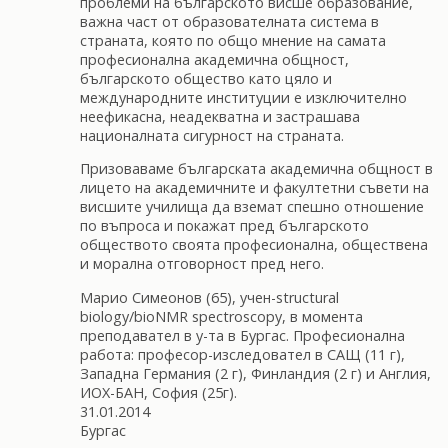
проблеми на българското висше образование,
важна част от образователната система в
страната, която по общо мнение на самата
професионална академична общност,
българското общество като цяло и
международните институции е изключително
неефикасна, неадекватна и застрашава
националната сигурност на страната.
Призоваваме българската академична общност в
лицето на академичните и факултетни съвети на
висшите училища да вземат спешно отношение
по въпроса и покажат пред българското
обществото своята професионална, обществена
и морална отговорност пред него.
Марио Симеонов (65), учен-structural
biology/bioNMR spectroscopy, в момента
преподавател в у-та в Бургас. Професионална
работа: професор-изследовател в САЩ (11 г),
Западна Германия (2 г), Финландия (2 г) и Англия,
ИОХ-БАН, София (25г).
31.01.2014
Бургас