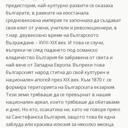
предистория, най-културно развити се оказаха
българите, в рамките на изостанала
средновековна империя те започнаха да създават
своя елит от учени, учители и революционери, в
т.нар. двувековно време на българското
Възраждане – XVIII-XIX век. И това се случи,
въпреки че след падането под османско
владичество България бе забравена от света и
най-вече от Западна Европа. Въпреки това
българският народ стигна до свой културен и
национален апогей през XIX век. Към 1870 г. се
формира територията на Българската екзархия.
Тези земи трябваше да се превърнат в нашия
национален ареал, които трябваше да обитаваме
и днес. Но ето, осакатиха ни, като не говоря пряко
за Санстефанска България, защото това бе една
заблуда или красива илюзия за няколко месеца.