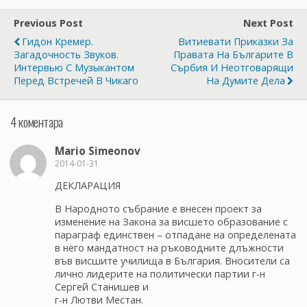
Previous Post
Next Post
Гидон Кремер.
Витиевати Приказки За
Загадочность Звуков.
Правата На Българите В
Интервью С Музыкантом
Сърбия И Неотговарящи
Перед Встречей В Чикаго
На Думите Дела
4 коментара
Mario Simeonov
2014-01-31
ДЕКЛАРАЦИЯ
В Народното събрание е внесен проект за
изменение на Закона за висшето образование с
параграф единствен – отпадане на определената
в него мандатност на ръководните длъжности
във висшите училища в България. Вносители са
лично лидерите на политически партии г-н
Сергей Станишев и
г-н Лютви Местан.