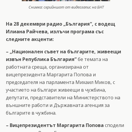
Снимка: скрийншот от видеозапис на БНТ
На 28 декември радио „България“, с водещ
Илиана Райчева, излъчи програма със
следните акценти:
– „Национален съвет на българите, живеещи
извън Република България”
бе темата на
работната среща, организирана от
вицепрезидента Маргарита Попова и
председателя на парламента Михаил Миков, с
участието на българи живеещи в чужбина,
депутати, представители на Министерството на
външните работи и Държавната агенция за
българите в чужбина.
– Вицепрезидентът Маргарита Попова
сподели