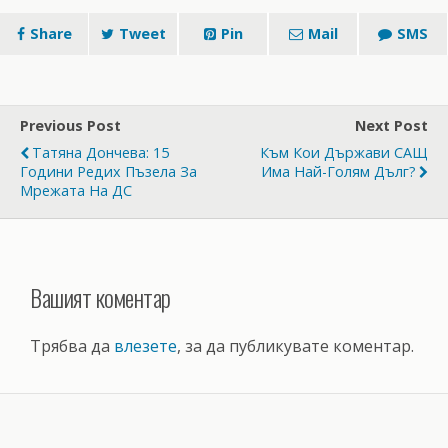
Share
Tweet
Pin
Mail
SMS
Previous Post
Next Post
Татяна Дончева: 15
Към Кои Държави САЩ
Години Редих Пъзела За
Има Най-Голям Дълг?
Мрежата На ДС
Вашият коментар
Трябва да
влезете
, за да публикувате коментар.