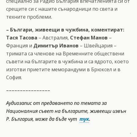
специално за Радио България впечатленията си от
срещите си с нашите сънародници по света и
техните проблеми.
– Българи, живеещи в чужбина, коментират:
Тася Тасова
– Австралия,
Стефан Манов
–
Франция и
Димитър Иванов
– Швейцария –
тримата са членове на Временните обществени
съвети на българите в чужбина и са ядрото, което
изготви приетите меморандуми в Брюксел и в
София.
––––––––––––––––
Аудиозапис от предаването по темата за
Националния съвет на българите, живеещи извън
Р. България, може да бъде чут
тук
.
.