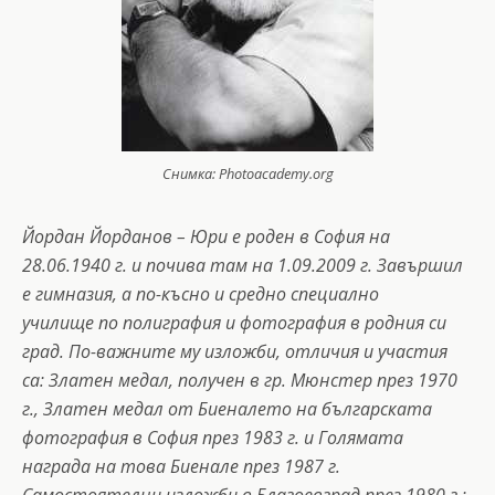
Снимка: Photoacademy.org
Йордан Йорданов – Юри е роден в София на
28.06.1940 г. и почива там на 1.09.2009 г. Завършил
е гимназия, а по-късно и средно специално
училище по полиграфия и фотография в родния си
град. По-важните му изложби, отличия и участия
са: Златен медал, получен в гр. Мюнстер през 1970
г., Златен медал от Биеналето на българската
фотография в София през 1983 г. и Голямата
награда на това Биенале през 1987 г.
Самостоятелни изложби в Благоевград през 1980 г.;