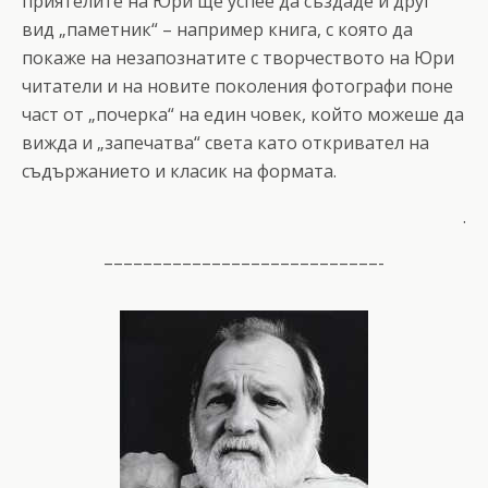
приятелите на Юри ще успее да създаде и друг
вид „паметник“ – например книга, с която да
покаже на незапознатите с творчеството на Юри
читатели и на новите поколения фотографи поне
част от „почерка“ на един човек, който можеше да
вижда и „запечатва“ света като откривател на
съдържанието и класик на формата.
.
––––––––––––––––––––––––––––-