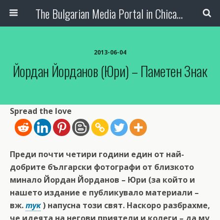
The Bulgarian Media Portal in Chicago
2013-06-04
Йордан Йорданов (Юри) – Паметен Знак
Spread the love
Преди почти четири години един от най-
добрите български фотографи от близкото
минало Йордан Йорданов – Юри (за който и
нашето издание е публикувало материали –
вж.
тук
) напусна този свят. Наскоро разбрахме,
че идеята на негови приятели и колеги – да му