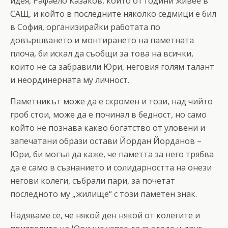
идея, Рафаело Казаков, който от години живее в
САЩ, и който в последните няколко седмици е бил
в София, организирайки работата по
довършването и монтирането на паметната
плоча, би искал да съобщи за това на всички,
които не са забравили Юри, неговия голям талант
и неординерната му личност.
Паметникът може да е скромен и този, над чийто
гроб стои, може да е починал в бедност, но само
който не познава какво богатство от уловени и
запечатани образи остави Йордан Йорданов –
Юри, би могъл да каже, че паметта за него трябва
да е само в съзнанието и солидарността на онези
негови колеги, събрали пари, за почетат
последното му „жилище“ с този паметен знак.
Надяваме се, че някой ден някой от колегите и