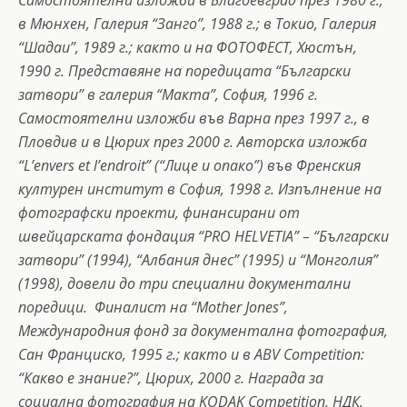
в Мюнхен, Галерия “Занго”, 1988 г.; в Токио, Галерия
“Шадаи”, 1989 г.; както и на ФОТОФЕСТ, Хюстън,
1990 г. Представяне на поредицата “Български
затвори” в галерия “Макта”, София, 1996 г.
Самостоятелни изложби във Варна през 1997 г., в
Пловдив и в Цюрих през 2000 г. Авторска изложба
“L’envers et l’endroit” (“Лице и опако”) във Френския
културен институт в София, 1998 г. Изпълнение на
фотографски проекти, финансирани от
швейцарската фондация “PRO HELVETIA” – “Български
затвори” (1994), “Албания днес” (1995) и “Монголия”
(1998), довели до три специални документални
поредици. Финалист на “Mother Jones”,
Международния фонд за документална фотография,
Сан Франциско, 1995 г.; както и в ABV Competition:
“Какво е знание?”, Цюрих, 2000 г. Награда за
социална фотография на KODAK Competition, НДК,