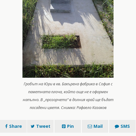
Гробът на Юри в кв. Бакърена фабрика в София с
паметната плоча, който още не е оформен
напълно. В „прозорчето“ в долния край ще бъдат
посадени цветя. Снимка: Рафаело Казаков
Share
Tweet
Pin
Mail
SMS