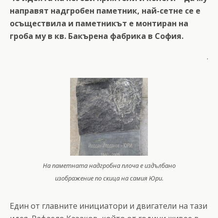
направят надгробен паметник, най-сетне се е
осъществила и паметникът е монтиран на
гроба му в кв. Бакърена фабрика в София.
.
На паметната надгробна плоча е издълбано
изображение по скица на самия Юри.
Един от главните инициатори и двигатели на тази