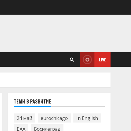
LIVE
ТЕМИ В РАЗВИТИЕ
24 май
eurochicago
In English
БАА
Босилеград