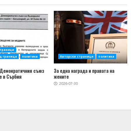
страници
д граница
политика
Авторски страници
политика
 Демократичния съюз
За една награда и правата на
е в Сърбия
жените
2026-07-30