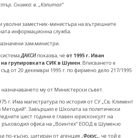
ър. Снимка: в. „Капитал“
и уволни заместник-министъра на вътрешните
ната информационна служба.
назначени зам.министри.
 система
ДАКСИ
показва, че
от 1995 г. Иван
 на групировката СИК в Шумен
. Вписването е
ъд от 20 декември 1995 г. по фирмено дело 217/1995
и назначаването му от Министерски съвет.
75 г. Има магистратура по история от СУ „Св. Климент
 и Методий“. Завършил е Школата за политически
ледните шест години е главен юрисконсулт на
е ръководил офиса на „Воинтех“ ЕООД в Шумен.ю
 по-късно, цитиран от агенция „
Фокус
„, че той е