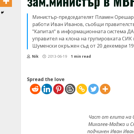
зам.министър в МВР
Министър-председателят Пламен Орешарс
работи Иван Иванов, съобщи правителст
"Капитал" в информационната система ДАК
управител на клона на групировката СИК 
Шуменски окръжен съд от 20 декември 1995
Nik
2013-06-19
1 min read
Spread the love
Част от елита на 
Михалев-Маджо и С
подчинен Иван Иван