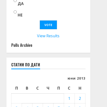
ДА
НЕ
View Results
Polls Archive
СТАТИИ ПО ДАТИ
юни 2013
П
В
С
Ч
П
С
Н
1
2