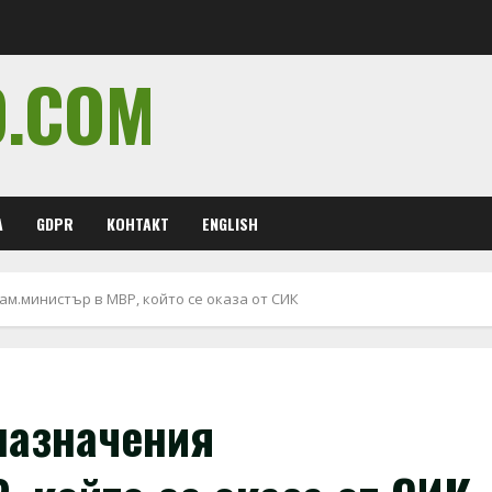
O.COM
А
GDPR
КОНТАКТ
ENGLISH
м.министър в МВР, който се оказа от СИК
назначения