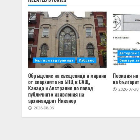
Авторски 
българи зад граница
Избрано
българи за
Обръщение на свещеници и миряни
Позиция на
от епархията на БПЦ в САЩ,
на българит
Канада и Австралия по повод
2026-07-30
публичните изявления на
архимандрит Никанор
2026-08-06