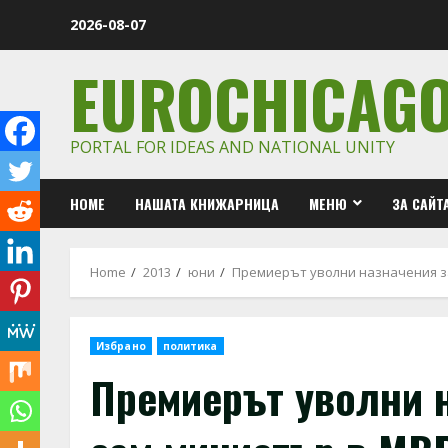
Skip
2026-08-07
to
content
EUROCHICAG
PORTAL FOR IDEAS AND NATIONAL UNITY
HOME
НАШАТА КНИЖАРНИЦА
МЕНЮ
ЗА САЙТ
Home
2013
юни
Премиерът уволни назначения за
Избрано
политика
Премиерът уволни 