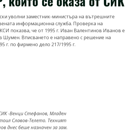
, който се оказа от СИК
ки уволни заместник-министъра на вътрешните
вената информационна служба. Проверка на
СИ показва, че от 1995 г. Иван Валентинов Иванов е
в Шумен. Вписването е направено с решение на
 г. по фирмено дело 217/1995 г.
СИК -Венци Стефанов, Младен
тоил Славов-Телето. Техният
ов днес беше назначен за зам.