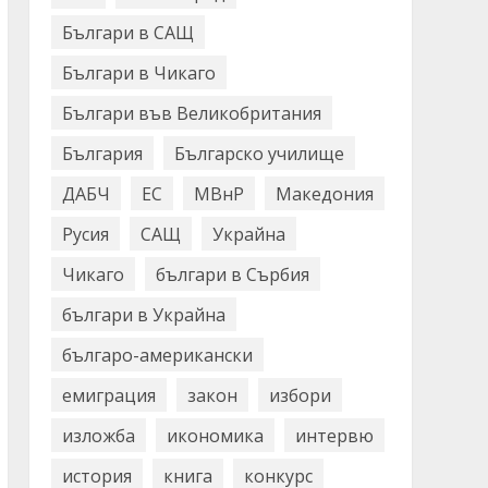
Българи в САЩ
Българи в Чикаго
Българи във Великобритания
България
Българско училище
ДАБЧ
ЕС
МВнР
Македония
Русия
САЩ
Украйна
Чикаго
българи в Сърбия
българи в Украйна
българо-американски
емиграция
закон
избори
изложба
икономика
интервю
история
книга
конкурс