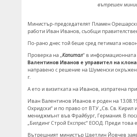
вътрешен минист
Министър-председателят Пламен Орешарск
работи Иван Иванов, съобщи правителстве
По-рано днес той беше сред петимата ново
Проверка на „
Капитал
“ в информационната
Валентинов Иванов е управител на клона
направено с решение на Шуменски окръжен с
г.
А ето и визитката на Иванов, изпратена пр
Иван Валентинов Иванов е роден на 13.08.19
Охридски“ и по право от ВТУ „Св. Св. Кирил
мениджмънт във Фрайбург, Германия. В пос
„Билдинг Строй Експрес“ ЕООД. Преди това 
Вътрешният министър Цветлин Йовчев заяви