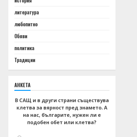
история
литература
любопитно
Обяви
политика
Традиции
АНКЕТА
В САЩ и в други страни съществува
клетва за вярност пред знамето. А
на нас, българите, нужен ли е
подобен обет или клетва?