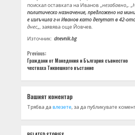
поискал оставката на Иванов „
незабавно
„. „
политическо назначение, предложено на мин
е излъчила г-н Иванов като депутат в 42-от
днес
„, заявява още Йовчев.
Източник:
dnevnik.bg
Continue
Previous:
Граждани от Македония и България съвместно
Reading
честваха Тиквешкото въстание
Вашият коментар
Трябва да
влезете
, за да публикувате комен
RELATED STORIES