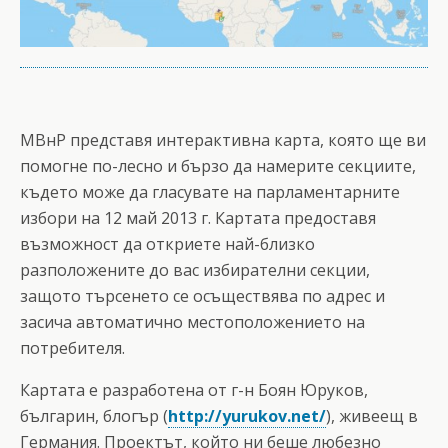
МВнР представя интерактивна карта, която ще ви
помогне по-лесно и бързо да намерите секциите,
където може да гласувате на парламентарните
избори на 12 май 2013 г. Картата предоставя
възможност да откриете най-близко
разположените до вас избирателни секции,
защото търсенето се осъществява по адрес и
засича автоматично местоположението на
потребителя.
Картата е разработена от г-н Боян Юруков,
българин, блогър (
http://yurukov.net/
), живеещ в
Германия. Проектът, който ни беше любезно