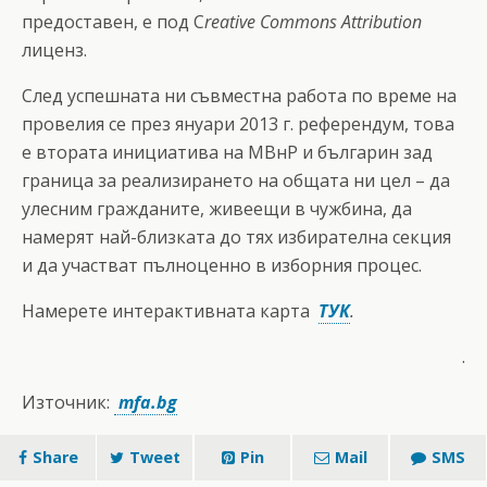
предоставен, е под C
reative Commons Attribution
лиценз.
След успешната ни съвместна работа по време на
провелия се през януари 2013 г. референдум, това
е втората инициатива на МВнР и българин зад
граница за реализирането на общата ни цел – да
улесним гражданите, живеещи в чужбина, да
намерят най-близката до тях избирателна секция
и да участват пълноценно в изборния процес.
Намерете интерактивната карта
ТУК
.
.
Източник:
mfa.bg
Share
Tweet
Pin
Mail
SMS