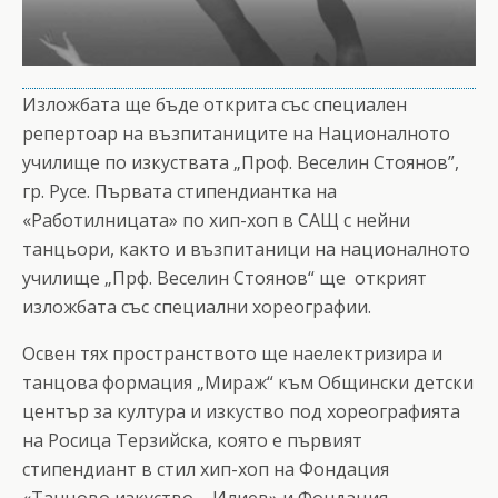
Изложбата ще бъде открита със специален
репертоар на възпитаниците на Националното
училище по изкуствата „Проф. Веселин Стоянов”,
гр. Русе. Първата стипендиантка на
«Работилницата» по хип-хоп в САЩ с нейни
танцьори, както и възпитаници на националното
училище „Прф. Веселин Стоянов“ ще открият
изложбата със специални хореографии.
Освен тях пространството ще наелектризира и
танцова формация „Мираж“ към Общински детски
център за култура и изкуство под хореографията
на Росица Терзийска, която е първият
стипендиант в стил хип-хоп на Фондация
«Танцово изкуство – Илиев» и Фондация