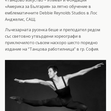
«Америка за България» за лятно обучение в
емблематичните Debbie Reynolds Studios в Лос
Анджелис, САЩ.
Лъчезарната русенка беше и преподател редом
със световно утвърдени хореографи в
приключилото съвсем наскоро шесто поредно
издание на “Танцова работилница” в гр. София.