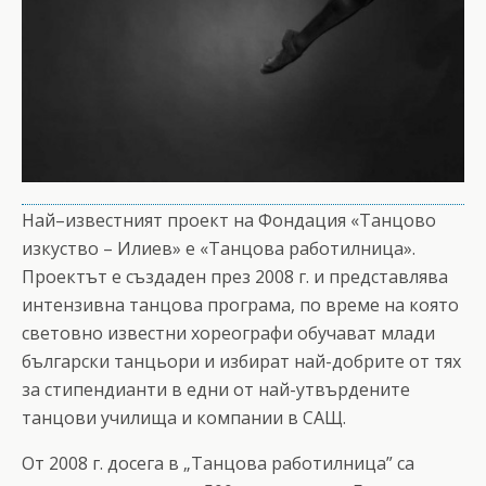
Най–известният проект на Фондация «Танцово
изкуство – Илиев» е «Танцова работилница».
Проектът е създаден през 2008 г. и представлява
интензивна танцова програма, по време на която
световно известни хореографи обучават млади
български танцьори и избират най-добрите от тях
за стипендианти в едни от най-утвърдените
танцови училища и компании в САЩ.
От 2008 г. досега в „Танцова работилница” са