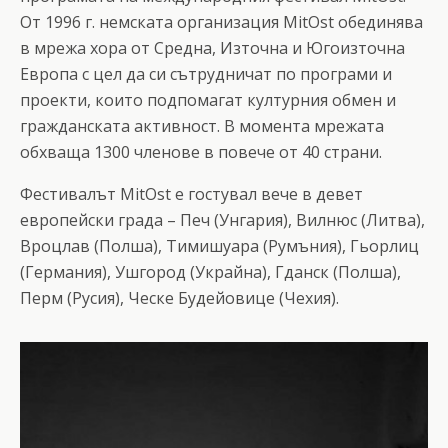
От 1996 г. немската организация MitOst обединява
в мрежа хора от Средна, Източна и Югоизточна
Европа с цел да си сътрудничат по програми и
проекти, които подпомагат културния обмен и
гражданската активност. В момента мрежата
обхваща 1300 членове в повече от 40 страни.
Фестивалът MitOst е гостувал вече в девет
европейски града – Печ (Унгария), Вилнюс (Литва),
Вроцлав (Полша), Тимишуара (Румъния), Гьорлиц
(Германия), Ушгород (Украйна), Гданск (Полша),
Перм (Русия), Ческе Будейовице (Чехия).