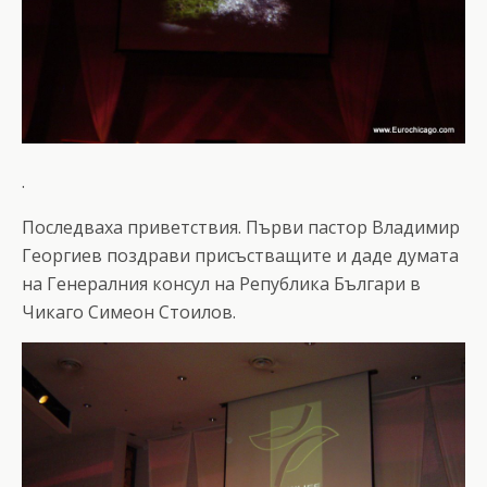
.
Последваха приветствия. Първи пастор Владимир
Георгиев поздрави присъстващите и даде думата
на Генералния консул на Република Българи в
Чикаго Симеон Стоилов.