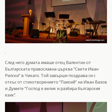
.
След него думата имаше отец Валентин от
Българската православна църква “Свети Иван
Рилски” в Чикаго. Той завърши поздрава си с
откъс от стихотворението “Паисий” на Иван Вазов
и Думите “Господ е велик и разбира българския
език”.