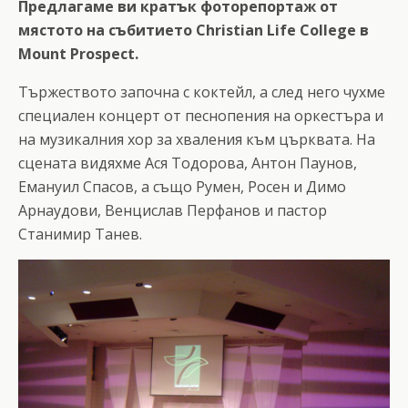
Предлагаме ви кратък фоторепортаж от
мястото на събитието Christian Life College в
Mount Prospect.
Тържеството започна с коктейл, а след него чухме
специален концерт от песнопения на оркестъра и
на музикалния хор за хваления към църквата. На
сцената видяхме Ася Тодорова, Антон Паунов,
Емануил Спасов, a също Румен, Росен и Димо
Арнаудови, Венцислав Перфанов и пастор
Станимир Танев.