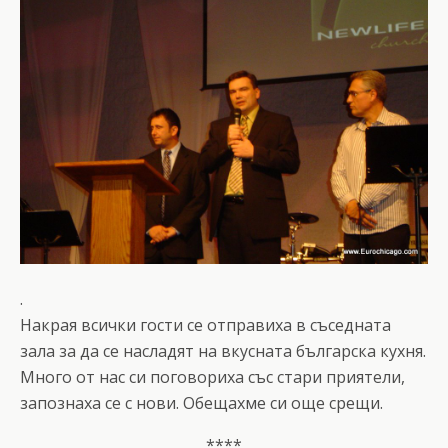
.
Накрая всички гости се отправиха в съседната
зала за да се насладят на вкусната българска кухня.
Много от нас си поговориха със стари приятели,
запознаха се с нови. Обещахме си още срещи.
****