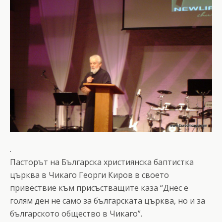
.
Пасторът на Българска християнска баптистка
църква в Чикаго Георги Киров в своето
привествие към присъстващите каза “Днес е
голям ден не само за българската църква, но и за
българското общество в Чикаго”.