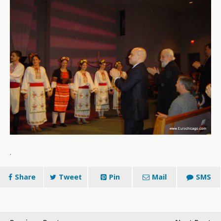
.
Share
Tweet
Pin
Mail
SMS