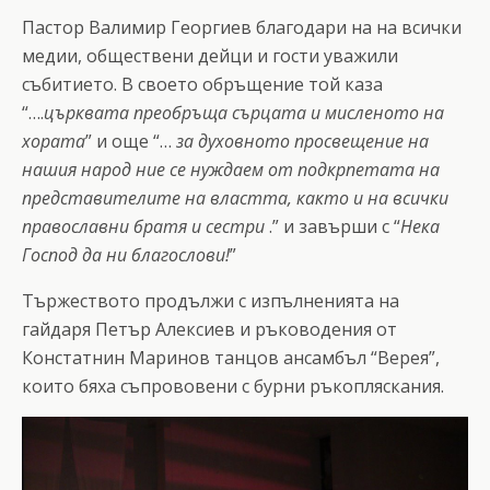
Пастор Валимир Георгиев благодари на на всички
медии, обществени дейци и гости уважили
събитието. В своето обръщение той каза
“….
църквата преобръща сърцата и мисленото на
хората
” и още “…
за духовното просвещение на
нашия народ ние се нуждаем от подкрпетата на
представителите на властта, както и на всички
православни братя и сестри
.” и завърши с “
Нека
Господ да ни благослови!
”
Тържеството продължи с изпълненията на
гайдаря Петър Алексиев и ръководения от
Констатнин Маринов танцов ансамбъл “Верея”,
които бяха съпрововени с бурни ръкопляскания.