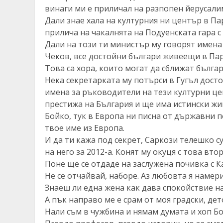
винаги ми е приличал на разпопен йерусали
Дали знае хала на културния ни център в Пар
прилича на чакалнята на Подуенската гара с 
Дали на този ти министър му говорят имена
Чеков, все достойни българи живеещи в Пар
Това са хора, които могат да сближат бълга
Нека секретарката му потърси в Гугъл дост
имена за ръководители на тези културни цен
престижа на България и ще има истински жи
Бойко, тук в Европа ни писна от държавни 
твое име из Европа.
И да ти кажа под секрет, Саркози телешко су
на него за 2012-а. Конят му окуця с това вт
Поне ще се отдаде на заслужена почивка с Ка
Не се отчайвай, наборе. Аз любовта я намери
Знаеш ли една жена как дава спокойствие н
А пък направо ме е срам от моя градски, де
Нали съм в чужбина и нямам думата и хоп Б