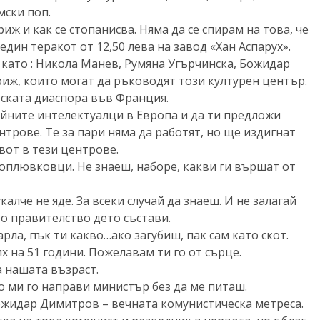
мски поп.
иж и как се стопанисва. Няма да се спирам на това, че
един теракот от 12,50 лева на завод «Хан Аспарух».
 като : Никола Манев, Румяна Угърчинска, Божидар
иж, които могат да ръководят този културен център.
рската диаспора във Франция.
ойните интелектуалци в Европа и да ти предложи
трове. Те за пари няма да работят, но ще издигнат
вот в тези центрове.
поплювковци. Не знаеш, наборе, какви ги вършат от
калче не яде. За всеки случай да знаеш. И не залагай
оро правителство дето състави.
рла, пък ти какво…ако загубиш, пак сам като скот.
х на 51 години. Пожелавам ти го от сърце.
а нашата възраст.
то ми го направи министър без да ме питаш.
ожидар Димитров – вечната комунистическа метреса.