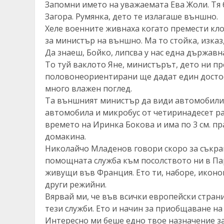
Запомни името на уважаемата Ева Жоли. Тя б
Загора. Румянка, дето те излагаше външно.
Хеле военните живнаха когато премести кл
за министър на външно. Ма то стойка, изказ,
Да знаеш, Бойко, липсва у нас една държавн
То туй ваклото Яне, министърът, дето ни п
половонеориентирани ще дадат един достоен
много влажен поглед.
Та външният министър да види автомобилия
автомобила и микробус от четиринадесет ра
времето на Иринка Бокова и има по 3 см. пр
домакина.
Николайчо Младенов говори скоро за съкращ
помощната служба към посолството ни в Па
живущи във Франция. Ето ти, наборе, иконо
други режийни.
Вярвай ми, че във всички европейски стран
тези служби. Ето и начин за приобщаване на
Интересно ми беше едно твое назначение за 