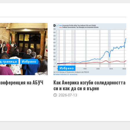
д граница
Избрано
Избрано
конференция на АБУЧ
Как Америка изгуби солидарността
си и как да си я върне
2026-07-13