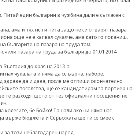
ка на това комунист и разведчик в червата, но с благ
о. Питай един българин в чужбина дали е съгласен с
на, ама и тях не ги пита защо не си отварят пазара
биона още не е хапвал сукалче, ама като го поканиш,
на българите на пазара на труда там.
ючили пазара на труда за българи до 01.01.2014
 България до края на 2013-а.
игнах чукалата и няма да се върна, наборе.
 здраве да и дава, после ме отпиши окончателно.
йските посолства, ще се кандидатирам за портиер на
ще те разходя, щото от тез официални посещения не
ич.
а колегите, бе Бойко! Та нали ако ни няма нас
да върже бюджета и Серьожата ще ти се смее с
и за този неблагодарен народ.