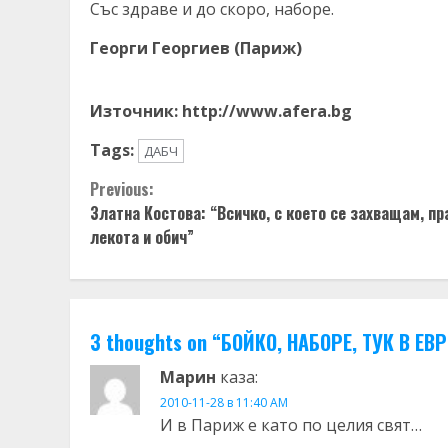
Със здраве и до скоро, наборе.
Георги Георгиев (Париж)
Източник: http://www.afera.bg
Tags:
ДАБЧ
Continue
Previous:
Златна Костова: “Всичко, с което се захващам, пр
Reading
лекота и обич”
3 thoughts on “
БОЙКО, НАБОРЕ, ТУК В Е
Марин
каза:
2010-11-28 в 11:40 AM
И в Париж е като по целия свят…