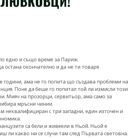
ПЛЮВКОВЦИ!
по едно и също време за Париж.
да остана окончателно и да не ти товаря
е години, ама не го попита що създава проблеми на
анция. Поне да беше го попитал той ли измисли този
ри. Мияч на прозорци, сервитьор, ама само за
прибира мръсни чинии.
съм неквалифициран с три западни, един източен и
ономика.
ранцузите са бели и живеели в Ньой. Ньой е
ш ли какво ни се случи там след Първата световна.