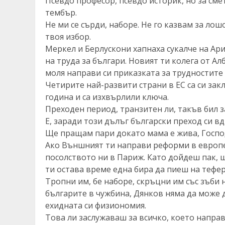
Псевдо професор, псевдо историк, но за смет
тембър.
Не ми се сърди, наборе. Не го казвам за лош
твоя избор.
Меркел и Берлускони хапнаха сукалче на Ариа
на труда за българи. Новият ти колега от Ал
моля направи си приказката за трудностите 
Четирите най-развити страни в ЕС са си закл
година и са изхвърлили ключа.
Преходен период, транзитен ли, такъв бил за
Е, заради този дълъг български преход си вд
Ще пращам пари докато мама е жива, Господ
Ако Външният ти направи реформи в европе
посолството ни в Париж. Като дойдеш пак, 
ти остава време една бира да пиеш на тефер
Тропни им, бе наборе, скръцни им със зъби н
българите в чужбина, Дянков няма да може 
ехидната си физиономия.
Това ли заслужаваш за всичко, което направ