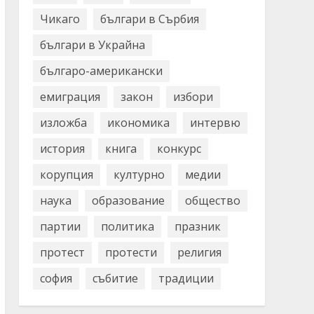
Чикаго
българи в Сърбия
българи в Украйна
българо-американски
емиграция
закон
избори
изложба
икономика
интервю
история
книга
конкурс
корупция
културно
медии
наука
образование
общество
партии
политика
празник
протест
протести
религия
софия
събитие
традиции