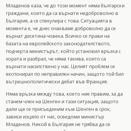
Младенов каза, че до този момент няма български
граждани, които да са върнати недоброволно в
България, а се спекулира с това. Ситуацията в
момента е, че днес очакваме доброволно да се
върнат десетина човека. Всичко се прави на
базата на европейското законодателството,
подчерта министърът, който установил връзка с
хората и разбрал, че няма такива, които са
върнати насилствено у нас. Целият проблем се
експонирал по неправилен начин, защото той бил
вътрешнополитически дебат във Франция.
Няма връзка между това, което ние правим, за да
станем член на Шенген и тази ситуация, защото
дали ще се присъединим към Шенген в срок,
зависи изцяло от нас, осведоми министър
Младенов. Никой в България не трябва да се