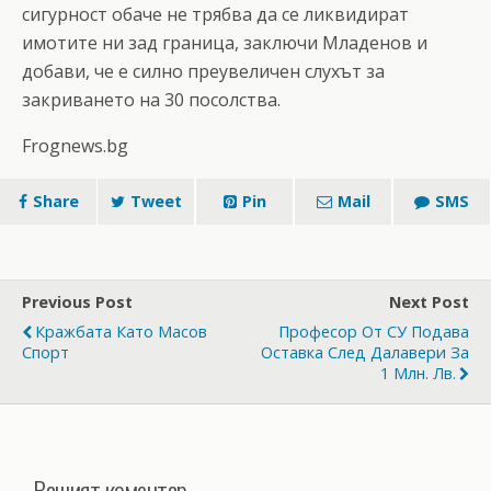
сигурност обаче не трябва да се ликвидират
имотите ни зад граница, заключи Младенов и
добави, че е силно преувеличен слухът за
закриването на 30 посолства.
Frognews.bg
Share
Tweet
Pin
Mail
SMS
Previous Post
Next Post
Кражбата Като Масов
Професор От СУ Подава
Спорт
Оставка След Далавери За
1 Млн. Лв.
Вашият коментар