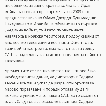
ще обяви официално края на войната в Ирак –
война, започната през пролетта на 2003 г. от
предшественика на Обама Джордж Буш младши.
Нахлуването в Ирак беше обявено като първата
„медийна война“, тъй като първите части
навлязоха в иракска територия, придружавани от
множество телевизии и вестници. Освен това,
тази война настрои голяма част от света срещу
САЩ заради липсата на ясни основания за нейното
започване.
Аргументите се сменяха постоянно – първо бяха
неубедителните данни, че диктаторът Саддам
Хюсеин все пак е успял да разработи оръжия за
масово поразяване и поради отказа му да ги
покаже и унищожи, се налага САЩ да го свалят от
власт. След това се оказа, че всъщност Саддам