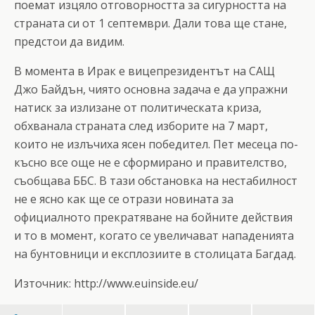
поемат изцяло отговорността за сигурността на
страната си от 1 септември. Дали това ще стане,
предстои да видим.
В момента в Ирак е вицепрезидентът на САЩ
Джо Байдън, чиято основна задача е да упражни
натиск за излизане от политическата криза,
обхванала страната след изборите на 7 март,
които не излъчиха ясен победител. Пет месеца по-
късно все още не е сформирано и правителство,
съобщава ББС. В тази обстановка на нестабилност
не е ясно как ще се отрази новината за
официалното прекратяване на бойните действия
и то в момент, когато се увеличават нападенията
на бунтовници и експлозиите в столицата Багдад.
Източник: http://www.euinside.eu/