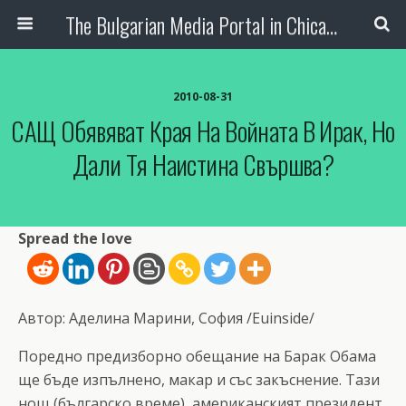
The Bulgarian Media Portal in Chicago
2010-08-31
САЩ Обявяват Края На Войната В Ирак, Но
Дали Тя Наистина Свършва?
Spread the love
Автор: Аделина Марини, София /Еuinside/
Поредно предизборно обещание на Барак Обама
ще бъде изпълнено, макар и със закъснение. Тази
нощ (българско време), американският президент