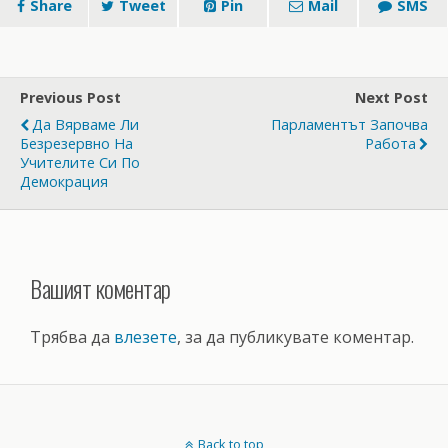
Share
Tweet
Pin
Mail
SMS
Previous Post
Next Post
Да Вярваме Ли
Парламентът Започва
Безрезервно На
Работа
Учителите Си По
Демокрация
Вашият коментар
Трябва да
влезете
, за да публикувате коментар.
Back to top