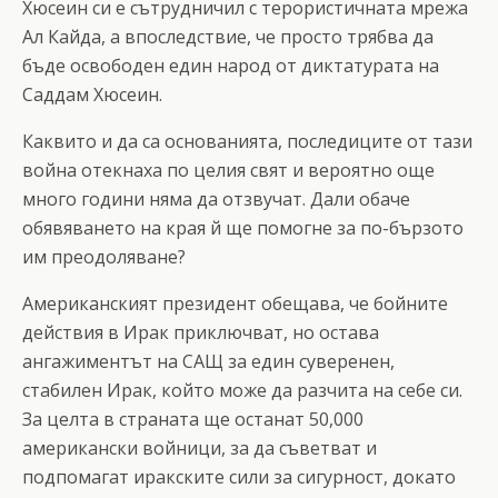
Хюсеин си е сътрудничил с терористичната мрежа
Ал Кайда, а впоследствие, че просто трябва да
бъде освободен един народ от диктатурата на
Саддам Хюсеин.
Каквито и да са основанията, последиците от тази
война отекнаха по целия свят и вероятно още
много години няма да отзвучат. Дали обаче
обявяването на края й ще помогне за по-бързото
им преодоляване?
Американският президент обещава, че бойните
действия в Ирак приключват, но остава
ангажиментът на САЩ за един суверенен,
стабилен Ирак, който може да разчита на себе си.
За целта в страната ще останат 50,000
американски войници, за да съветват и
подпомагат иракските сили за сигурност, докато