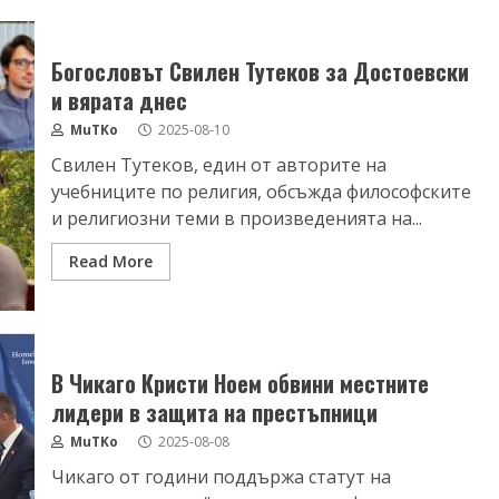
Богословът Свилен Тутеков за Достоевски
и вярата днес
MuTKo
2025-08-10
Свилен Тутеков, един от авторите на
учебниците по религия, обсъжда философските
и религиозни теми в произведенията на...
Read More
В Чикаго Кристи Ноем обвини местните
лидери в защита на престъпници
MuTKo
2025-08-08
Чикаго от години поддържа статут на