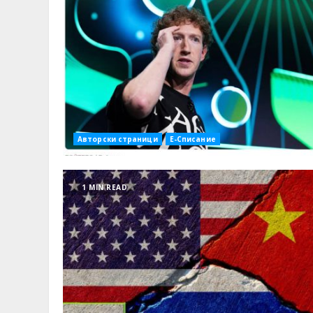
Авторски страници
Е-Списание
1 MIN READ