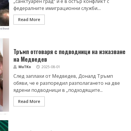
„санктуарен град“ и е в остър конфликт с
федералните имиграционни служби....
Read More
Тръмп отговаря с подводници на изказване
на Медведев
MuTKo
2025-08-01
След заплахи от Медведев, Доналд Тръмп
обяви, че е разпоредил разполагането на две
ядрени подводници в „подходящите...
Read More