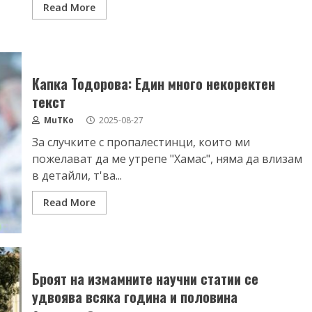
Read More
Капка Тодорова: Един много некоректен
текст
MuTKo
2025-08-27
За случките с пропалестинци, които ми
пожелават да ме утрепе "Хамас", няма да влизам
в детайли, т'ва...
Read More
Броят на измамните научни статии се
удвоява всяка година и половина