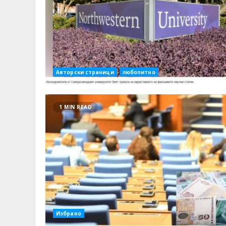
Авторски страници
любопитно
1 MIN READ
Избрано