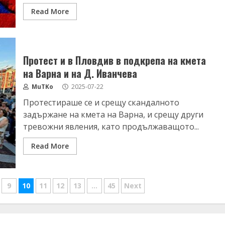
Read More
Протест и в Пловдив в подкрепа на кмета
на Варна и на Д. Иванчева
MuTKo
2025-07-22
Протестираше се и срещу скандалното
задържане на кмета на Варна, и срещу други
тревожни явления, като продължаващото...
Read More
9
10
11
12
13
…
45
Next