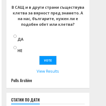
В САЩ и в други страни съществува
клетва за вярност пред знамето. А
на нас, българите, нужен ли е
подобен обет или клетва?
ДА
НЕ
View Results
Polls Archive
СТАТИИ ПО ДАТИ