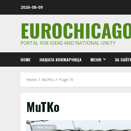
Skip
2026-08-09
to
content
EUROCHICAG
PORTAL FOR IDEAS AND NATIONAL UNITY
HOME
НАШАТА КНИЖАРНИЦА
МЕНЮ
ЗА САЙТ
Home
MuTKo
Page 10
MuTKo
1 MIN READ