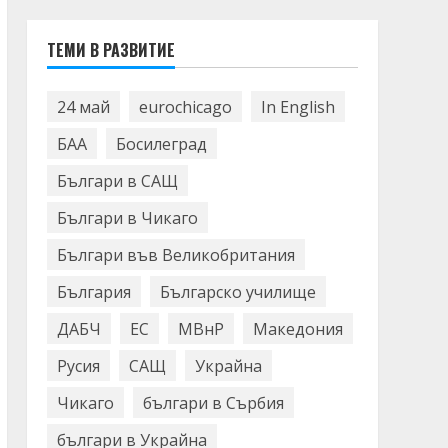
ТЕМИ В РАЗВИТИЕ
24 май
eurochicago
In English
БАА
Босилеград
Българи в САЩ
Българи в Чикаго
Българи във Великобритания
България
Българско училище
ДАБЧ
ЕС
МВнР
Македония
Русия
САЩ
Украйна
Чикаго
българи в Сърбия
българи в Украйна