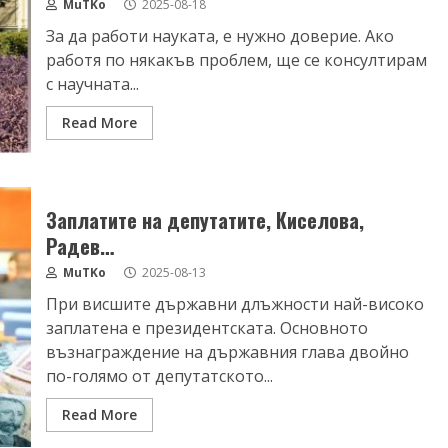
MuTKo
2025-08-18
За да работи науката, е нужно доверие. Ако
работя по някакъв проблем, ще се консултирам
с научната...
Read More
Заплатите на депутатите, Киселова,
Радев…
MuTKo
2025-08-13
При висшите държавни длъжности най-високо
заплатена е президентската. Основното
възнаграждение на държавния глава двойно
по-голямо от депутатското...
Read More