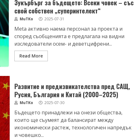
Зукърбърг за бъдещето: Всеки човек – със
свой собствен „суперинтелект“
MuTKo
2025-07-31
Meta активно наема персонал за проекта и
според съобщенията е предлагала на видни
изследователи осем- и деветцифрени...
Read More
Развитие и предизвикателства пред САЩ,
Русия, България и Китай (2000–2025)
MuTKo
2025-07-30
Бъдещето принадлежи на онези общества,
които ще съумеят да балансират между
икономически растеж, технологичен напредък
и човешко...