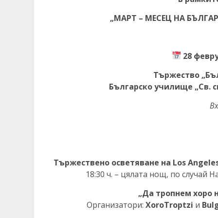
„МАРТ – МЕСЕЦ НА БЪЛГА
28 февру
Тържество „Бъ
Българско училище „Св. с
В
Тържествено осветяване на Los Angeles
18:30 ч. – цялата нощ, по случай
„Да тропнем хоро 
Организатори:
XoroTroptzi
и
Bulg