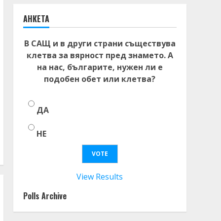
АНКЕТА
В САЩ и в други страни съществува
клетва за вярност пред знамето. А
на нас, българите, нужен ли е
подобен обет или клетва?
ДА
НЕ
View Results
Polls Archive