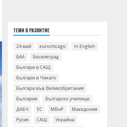
ТЕМИ В РАЗВИТИЕ
24 май
eurochicago
In English
БАА
Босилеград
Българи в САЩ
Българи в Чикаго
Българи във Великобритания
България
Българско училище
ДАБЧ
ЕС
МВнР
Македония
Русия
САЩ
Украйна