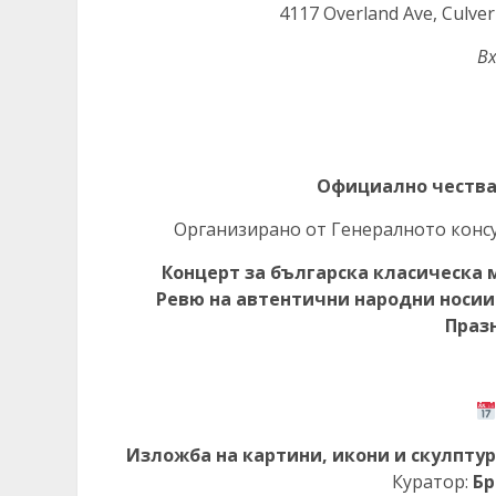
4117 Overland Ave, Culver
В
Официално чества
Организирано от Генералното консу
Концерт за българска класическа 
Ревю на автентични народни носии
Праз
Изложба на картини, икони и скулпту
Куратор:
Бр