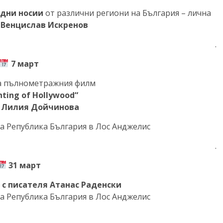
одни носии
от различни региони на България – лична
а
Венцислав Искренов
.
7 март
а пълнометражния филм
ting of Hollywood“
:
Лилия Дойчинова
а Република България в Лос Анджелис
.
31 март
р
с писателя Атанас Раденски
а Република България в Лос Анджелис