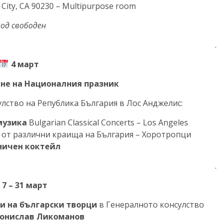
 City, CA 90230 – Multipurpose room
ход свободен
.
4 март
не на Националния празник
лство на Република България в Лос Анджелис:
музика
Bulgarian Classical Concerts – Los Angeles
от различни краища на България – Хоротропци
ничен коктейл
.
7 – 31 март
ри на български творци
в Генералното консулство
онислав Ликоманов