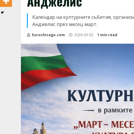
Анджелис
Календар на културните събития, организ
Анджелис през месец март.
Eurochicago.com
2026-03-02
1 min read