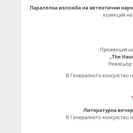
Паралелна изложба на автентични нар
колекция н
Прожекция н
„The Haun
Режисьор
В Генералното консулство н
Литературна вече
В Генералното консулство н