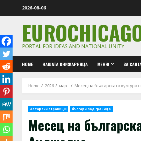
Skip
2026-08-06
to
content
EUROCHICAG
PORTAL FOR IDEAS AND NATIONAL UNITY
HOME
НАШАТА КНИЖАРНИЦА
МЕНЮ
ЗА САЙТ
Home
2026
март
Месец на българската култура в
Авторски страници
българи зад граница
Месец на българска