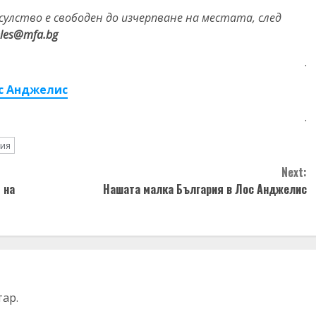
улство е свободен до изчерпване на местата, след
eles@mfa.bg
.
ос Анджелис
.
ия
Next:
 на
Нашата малка България в Лос Анджелис
тар.