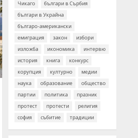
Чикаго
българи в Сърбия
българи в Украйна
българо-американски
емиграция
закон
избори
изложба
икономика
интервю
история
книга
конкурс
корупция
културно
медии
наука
образование
общество
партии
политика
празник
протест
протести
религия
софия
събитие
традиции