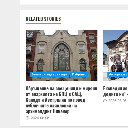
RELATED STORIES
българи зад граница
Избрано
Авторски 
Обръщение на свещеници и миряни
Експедиция 
от епархията на БПЦ в САЩ,
дедите ни“ 
Канада и Австралия по повод
2026-08-05
публичните изявления на
архимандрит Никанор
2026-08-06