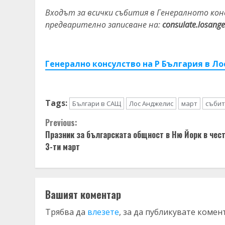
Входът за всички събития в Генералното конс
предварително записване на:
consulate.losang
Генерално консулство на Р България в Л
Tags:
Българи в САЩ
Лос Анджелис
март
събит
Continue
Previous:
Празник за българската общност в Ню Йорк в чест
Reading
3-ти март
Вашият коментар
Трябва да
влезете
, за да публикувате комен