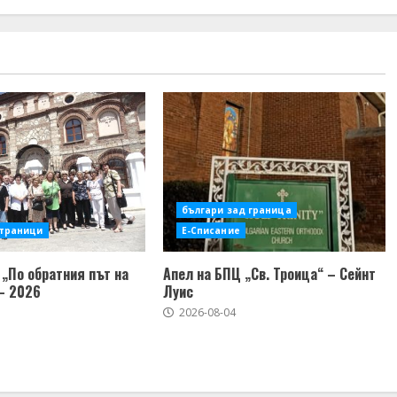
българи зад граница
страници
Е-Списание
„По обратния път на
Апел на БПЦ „Св. Троица“ – Сейнт
– 2026
Луис
2026-08-04