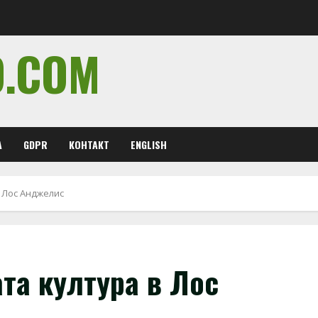
O.COM
А
GDPR
КОНТАКТ
ENGLISH
 Лос Анджелис
та култура в Лос