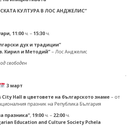
РСКАТА КУЛТУРА В ЛОС АНДЖЕЛИС“
ари, 11:00
ч. –
15:30
ч.
лгарски дух и традиции“
в. Кирил и Методий“
– Лос Анджелис
ход свободен
.
3 март
 City Hall в цветовете на българското знаме
– от
 Националния празник на Република България
на празника“
,
19:00
ч. –
22:00
ч.
arian Education and Culture Society Pchela