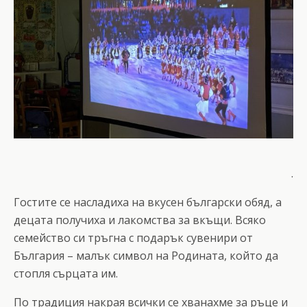
.
Гостите се насладиха на вкусен български обяд, а
децата получиха и лакомства за вкъщи. Всяко
семейство си тръгна с подарък сувенири от
България – малък символ на Родината, който да
стопля сърцата им.
По традиция накрая всички се хванахме за ръце и