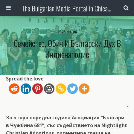
The Bulgarian Media Portal in Chicago
2025-11-06
Семейство, Обич И Български Дух В
Индианаполис
Spread the love
.
За втора поредна година Асоциация “Българи
в Чужбина 681”, със съдействието на Nightlight
Christian Adoptions, организира среща на