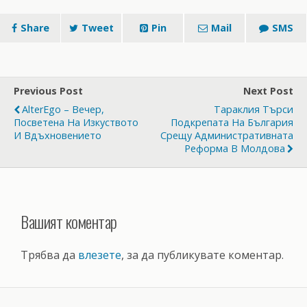
Share
Tweet
Pin
Mail
SMS
Previous Post
Next Post
AlterEgo – Вечер,
Тараклия Търси
Посветена На Изкуството
Подкрепата На България
И Вдъхновението
Срещу Административната
Реформа В Молдова
Вашият коментар
Трябва да
влезете
, за да публикувате коментар.