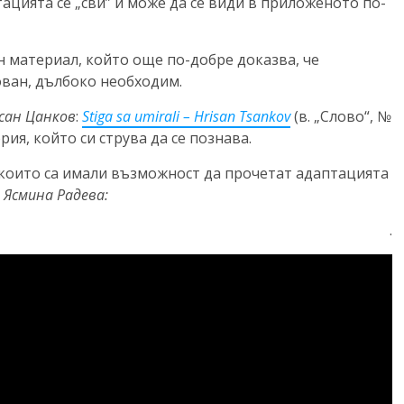
тацията се „сви” и може да се види в приложеното по-
н материал, който още по-добре доказва, че
ован, дълбоко необходим.
сан Цанков
:
Stiga sa umirali – Hrisan Tsankov
(в. „Слово“, №
ория, който си струва да се познава.
 които са имали възможност да прочетат адаптацията
,
Ясмина Радева:
.