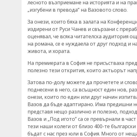
лесното възприемане на историята и на пр
„изгубени в превода” на Вазовото слово.
За онези, които бяха в залата на Конференц
издирени от Руси Чанев и свързани с прераб
оценявал, че всяка читателска аудитория о
на романа, се е нуждаела от друг подход и 
живота, и хората.
На премиерата в София не присъстваха пред
полезно тези открития, които актьорът напра
Затова по-долу можете да прочетете и слово
поднесени в него, са всъщност един нов, раз
онези, които по един или друг начин изпи
Вазов да бъде адаптирано. Има предишни не
представя нещо различно и полезно, подходи
Вазов и „Под игото” са се превърнали в част
тези наши колеги от близо 400-те българск
бъдат с нас през юли в София. Много от неща