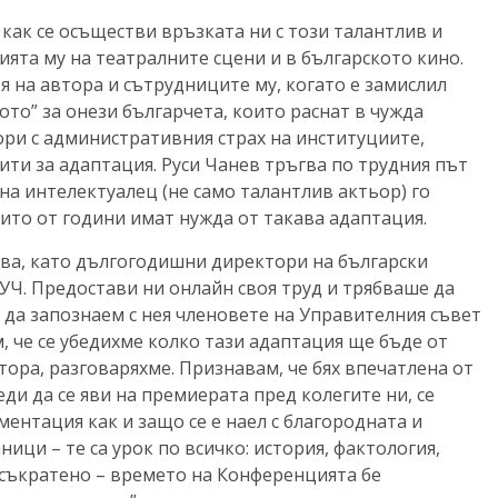
как се осъществи връзката ни с този талантлив и
тията му на театралните сцени и в българското кино.
 на автора и сътрудниците му, когато е замислил
ото” за онези българчета, които раснат в чужда
ори с административния страх на институциите,
ти за адаптация. Руси Чанев тръгва по трудния път
 на интелектуалец (не само талантлив актьор) го
оито от години имат нужда от такава адаптация.
ова, като дългогодишни директори на български
УЧ. Предостави ни онлайн своя труд и трябваше да
да запознаем с нея членовете на Управителния съвет
, че се убедихме колко тази адаптация ще бъде от
тора, разговаряхме. Признавам, че бях впечатлена от
ди да се яви на премиерата пред колегите ни, се
ентация как и защо се е наел с благородната и
ници – те са урок по всичко: история, фактология,
 съкратено – времето на Конференцията бе