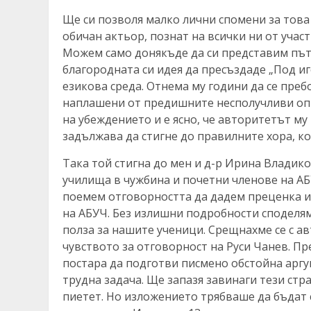
Ще си позволя малко лични спомени за това 
обичан актьор, познат на всички ни от учас
Можем само донякъде да си представим пътя
благородната си идея да пресъздаде „Под иг
езикова среда. Отнема му години да се преб
наплашени от предишните несполучливи опи
на убеждението и е ясно, че авторитетът му
задължава да стигне до правилните хора, к
Така той стигна до мен и д-р Ирина Владик
училища в чужбина и почетни членове на АБ
поемем отговорността да дадем преценка и 
на АБУЧ. Без излишни подробности споделям
полза за нашите ученици. Срещнахме се с ав
чувството за отговорност на Руси Чанев. Пре
постара да подготви писмено обстойна аргум
трудна задача. Ще запазя завинаги тези стра
пиетет. Но изложението трябваше да бъдат