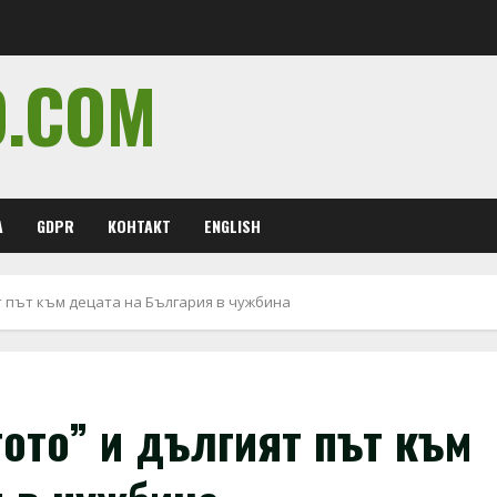
O.COM
А
GDPR
КОНТАКТ
ENGLISH
ят път към децата на България в чужбина
гото” и дългият път към