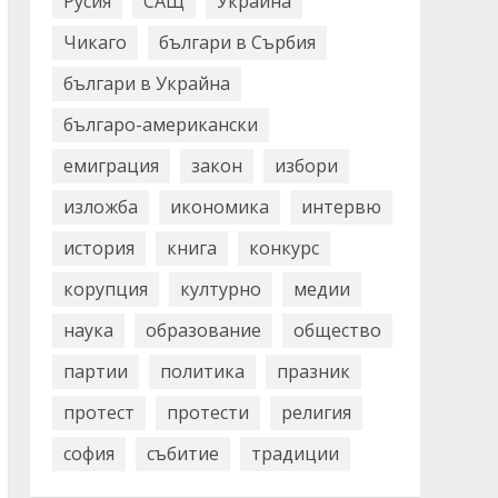
Русия
САЩ
Украйна
Чикаго
българи в Сърбия
българи в Украйна
българо-американски
емиграция
закон
избори
изложба
икономика
интервю
история
книга
конкурс
корупция
културно
медии
наука
образование
общество
партии
политика
празник
протест
протести
религия
софия
събитие
традиции