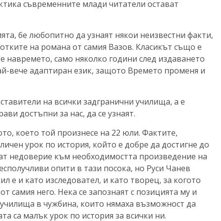
актика съвременните млади читатели остават
ията, бе любопитно да узнаят някои неизвестни факти,
отките на романа от самия Вазов. Класикът също е
ще навремето, само няколко години след издаването
най-вече адаптиран език, защото Времето променя и
ставители на всички задгранични училища, а е
ви достъпни за нас, да се узнаят.
то, което той произнесе на 22 юли. Фактите,
личен урок по история, който е добре да достигне до
тват недоверие към необходимостта произведение на
сполучливи опити в тази посока, но Руси Чанев
л е и като изследовател, и като творец, за когото
 от самия него. Нека се запознаят с позицията му и
и училища в чужбина, които нямаха възможност да
та са малък урок по история за всички ни.