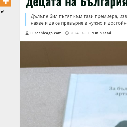
децата на България
Дълъг е бил пътят към тази премиера, изв
наяве и да се превърне в нужно и достойн
Eurochicago.com
2024-07-30
1 min read