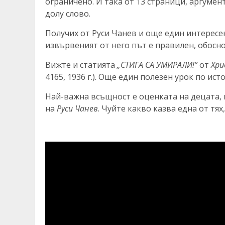
ограничено. И така от 13 страници, аргумен
долу слово.
Получих от Руси Чанев и още един интересе
извървеният от него път е правилен, обосн
Вижте и статията
„СТИГА СА УМИРАЛИ!”
от
Хри
4165, 1936 г.). Още един полезен урок по ист
Най-важна всъщност е оценката на децата,
на
Руси Чанев
. Чуйте какво казва една от тях