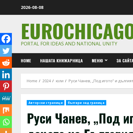
Skip
2026-08-08
to
content
EUROCHICAG
PORTAL FOR IDEAS AND NATIONAL UNITY
HOME
НАШАТА КНИЖАРНИЦА
МЕНЮ
ЗА САЙТ
Home
2024
юли
Руси Чанев, „Под игото” и дълги
Авторски страници
българи зад граница
Руси Чанев, „Под и