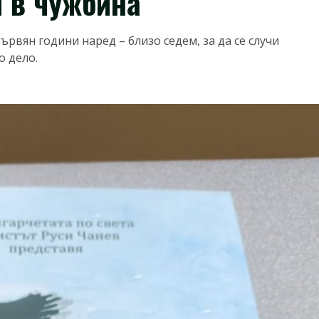
 в чужбина
ървян години наред – близо седем, за да се случи
о дело.