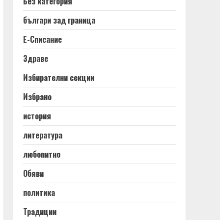
Без категория
българи зад граница
Е-Списание
Здраве
Избирателни секции
Избрано
история
литература
любопитно
Обяви
политика
Традиции