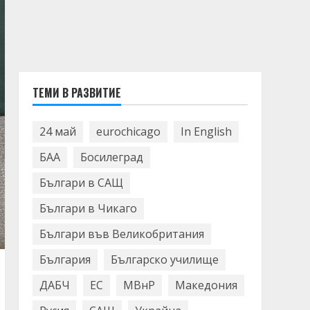
ТЕМИ В РАЗВИТИЕ
24 май
eurochicago
In English
БАА
Босилеград
Българи в САЩ
Българи в Чикаго
Българи във Великобритания
България
Българско училище
ДАБЧ
ЕС
МВнР
Македония