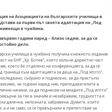
.
енция на Асоциацията на българските училища в
едстави за първи път своята адаптация на „Под
 живеещи в чужбина.
вървян години наред – близо седем, за да се
достойно дело.
гарски училища в чужбина получиха книжното издание
ест на БНР „Хр. Ботев”, което излъчи директно част
ме, което бе отделено на конференцията, за да се
д граница към адаптацията за деца на „Под игото”,
изследвано, събрано и поднесено, за да пристъпи
ависимо, че години наред ние, преподавателите в
лични начини, за да поднесем на младите „Под игото”
превърне за тях в значим и незабравим, трудността е
оха далечна, непозната, забравена. Думите, които
, а и не само, са се превърнали в препятствие за