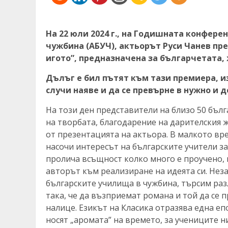
На 22 юли 2024 г., на Годишната конфер
чужбина (АБУЧ), актьорът Руси Чанев пр
игото”, предназначена за българчетата,
Дълъг е бил пътят към тази премиера, из
случи наяве и да се превърне в нужно и 
На този ден представители на близо 50 бъл
на творбата, благодарение на дарителския ж
от презентацията на актьора. В малкото вре
насочи интересът на българските учители за
пролича всъщност колко много е проучено, 
авторът към реализиране на идеята си. Нез
българските училища в чужбина, търсим раз
така, че да възприемат романа и той да се 
налице. Езикът на Класика отразява една еп
носят „аромата” на времето, за учениците ни