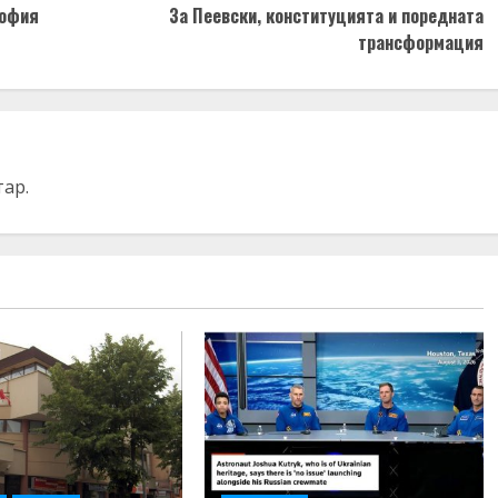
София
За Пеевски, конституцията и поредната
трансформация
тар.