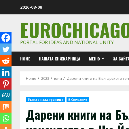
Skip
2026-08-08
to
content
EUROCHICAG
PORTAL FOR IDEAS AND NATIONAL UNITY
HOME
НАШАТА КНИЖАРНИЦА
МЕНЮ
ЗА САЙТ
Home
2023
юни
Дарени книги на Българското ге
българи зад граница
Е-Списание
Дарени книги на Бъ