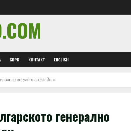
O.COM
А
GDPR
КОНТАКТ
ENGLISH
нерално консулство в Ню Йорк
лгарското генерално