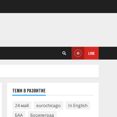
LIVE
ТЕМИ В РАЗВИТИЕ
24 май
eurochicago
In English
БАА
Босилеград