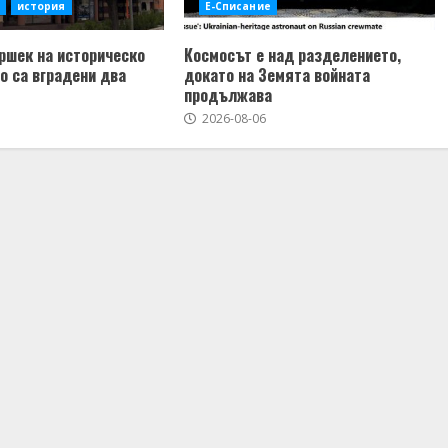
история
Е-Списание
ршек на историческо
Космосът е над разделението,
то са вградени два
докато на Земята войната
продължава
2026-08-06