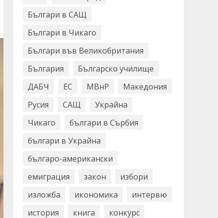
Българи в САЩ
Българи в Чикаго
Българи във Великобритания
България
Българско училище
ДАБЧ
ЕС
МВнР
Македония
Русия
САЩ
Украйна
Чикаго
българи в Сърбия
българи в Украйна
българо-американски
емиграция
закон
избори
изложба
икономика
интервю
история
книга
конкурс