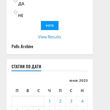
ДА
НЕ
View Results
Polls Archive
СТАТИИ ПО ДАТИ
юни 2023
П
В
С
Ч
П
С
Н
1
2
3
4