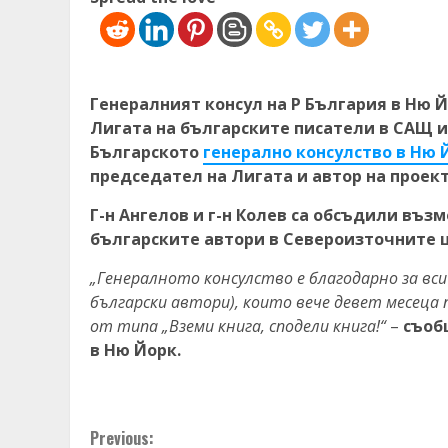
Генералният консул на Р България в Ню Й
Лигата на българските писатели в САЩ и 
Българското
генерално консулство в Ню 
председател на Лигата и автор на проект
Г-н Ангелов и г-н Колев са обсъдили въз
българските автори в Североизточните 
„Генералното консулство е благодарно за всич
български автори), които вече девет месец
от типа „Вземи книга, сподели книга!“
–
съоб
в Ню Йорк.
Continue
Previous: