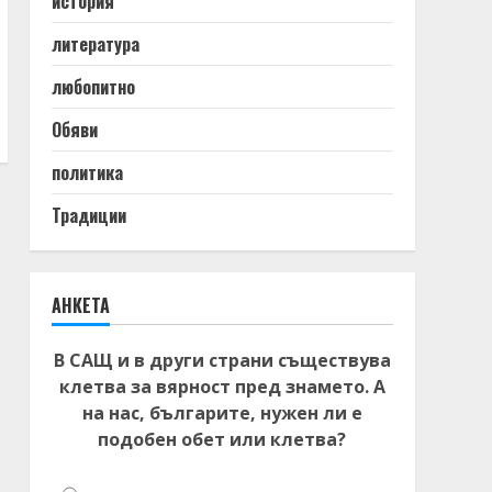
история
литература
любопитно
Обяви
политика
Традиции
АНКЕТА
В САЩ и в други страни съществува
клетва за вярност пред знамето. А
на нас, българите, нужен ли е
подобен обет или клетва?