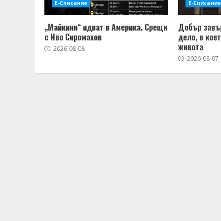
Е-Списание
Е-Списание
„Майкини“ идват в Америка. Срещи
Добър завъ
с Иво Сиромахов
дело, в кое
живота
2026-08-08
2026-08-07