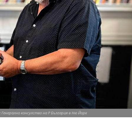
а: Генерално консулство на Р България в Ню Йорк