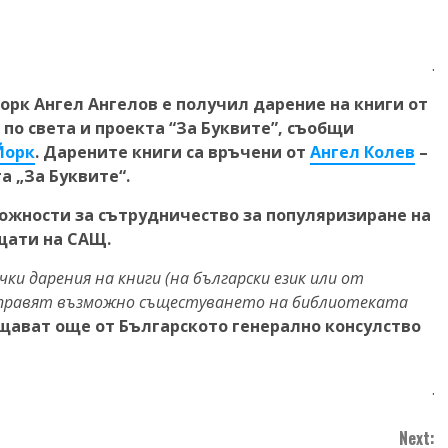
.
орк Ангел Ангелов e получил дарение на книги от
по света и проекта “За Буквите”, съобщи
Йорк
. Дарените книги са връчени от
Ангел Колев
–
а „За Буквите“.
можности за сътрудничество за популяризиране на
щати на САЩ.
ки дарения на книги (на български език или от
а правят възможно същестуването на библиотеката
щават още от Българското генерално консулство
.
Next: