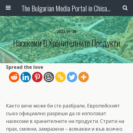
The Bulgarian Media Portal in Chicago
2023-01-26
Насекоми В Хранителните Продукти
Spread the love
Както вече може би сте разбрали, Европейският
съюз официално разреши да се използват
насекоми в хранителните ни продукти. Стрити на
прах, смлени, замразени – всякакви и във всичко.