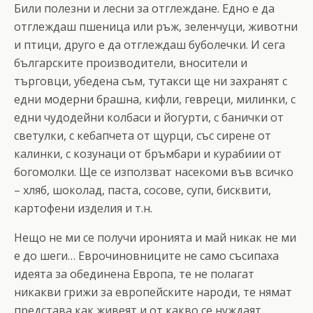
Били полезни и лесни за отглеждане. Едно е да
отглеждаш пшеница или ръж, зеленчуци, животни
и птици, друго е да отглеждаш буболечки. И сега
българските производители, вносители и
търговци, убедена съм, тутакси ще ни захранят с
едни модерни брашна, кифли, гевреци, милинки, с
едни чудодейни колбаси и йогурти, с банички от
светулки, с кебапчета от щурци, със сирене от
калинки, с козунаци от бръмбари и курабиии от
богомолки. Ще се използват насекоми във всичко
– хляб, шоколад, паста, сосове, супи, бисквити,
картофени изделия и т.н.
Нещо не ми се получи иронията и май никак не ми
е до шеги… Еврочиновниците не само съсипаха
идеята за обединена Европа, те не полагат
никакви грижи за европейските народи, те нямат
представа как живеят и от какво се нуждаят