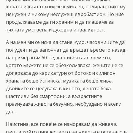
хората извън техния безсмислен, полиран, никому
ненужен и никому неслужещ евробастион. Но ние
продължаваме да ги храним и да плащаме за
тяхната умствена и духовна инвалидност.
А на мен ми се иска да стане чудо, часовниците да
полудеят и да започнат да връщат времето назад,
например към 60-те, да живея във времето,
когато мъжете не се обезкосмяваха, жените не се
докарваха до карикатури от ботокс и силикон,
храната беше истинска, музиката беше жива,
двойките се целуваха в киното, децата бяха
щастливи без смартфони, а възрастните
празнуваха живота безумно, необуздано и всеки
ден.
Наистина, все повече се изморявам да живея в
свят, в който пиршеството на живота е останало в