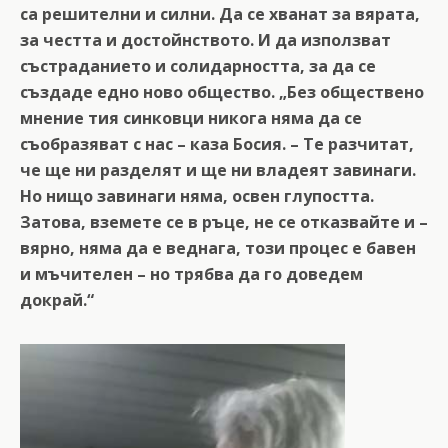
са решителни и силни. Да се хванат за вярата,
за честта и достойнството. И да използват
състраданието и солидарността, за да се
създаде едно ново общество. „Без обществено
мнение тия синковци никога няма да се
съобразяват с нас – каза Босия. – Те разчитат,
че ще ни разделят и ще ни владеят завинаги.
Но нищо завинаги няма, освен глупостта.
Затова, вземете се в ръце, не се отказвайте и –
вярно, няма да е веднага, този процес е бавен
и мъчителен – но трябва да го доведем
докрай.“