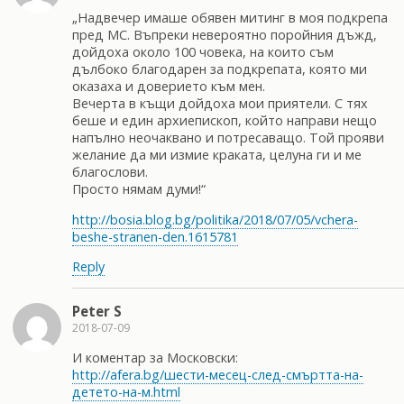
„Надвечер имаше обявен митинг в моя подкрепа
пред МС. Въпреки невероятно поройния дъжд,
дойдоха около 100 човека, на които съм
дълбоко благодарен за подкрепата, която ми
оказаха и доверието към мен.
Вечерта в къщи дойдоха мои приятели. С тях
беше и един архиепископ, който направи нещо
напълно неочаквано и потресаващо. Той прояви
желание да ми измие краката, целуна ги и ме
благослови.
Просто нямам думи!“
http://bosia.blog.bg/politika/2018/07/05/vchera-
beshe-stranen-den.1615781
Reply
Peter S
2018-07-09
И коментар за Московски:
http://afera.bg/шести-месец-след-смъртта-на-
детето-на-м.html