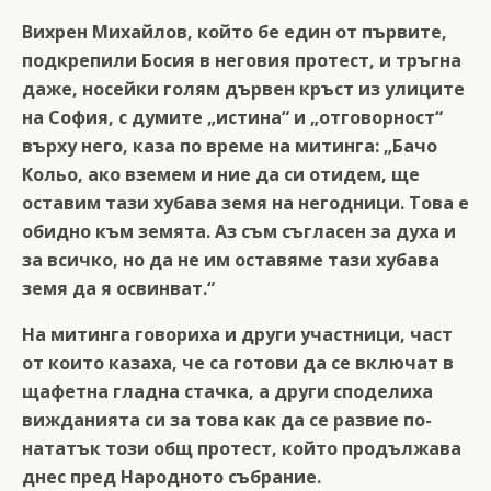
Вихрен Михайлов, който бе един от първите,
подкрепили Босия в неговия протест, и тръгна
даже, носейки голям дървен кръст из улиците
на София, с думите „истина“ и „отговорност“
върху него, каза по време на митинга: „Бачо
Кольо, ако вземем и ние да си отидем, ще
оставим тази хубава земя на негодници. Това е
обидно към земята. Аз съм съгласен за духа и
за всичко, но да не им оставяме тази хубава
земя да я освинват.“
На митинга говориха и други участници, част
от които казаха, че са готови да се включат в
щафетна гладна стачка, а други споделиха
вижданията си за това как да се развие по-
нататък този общ протест, който продължава
днес пред Народното събрание.