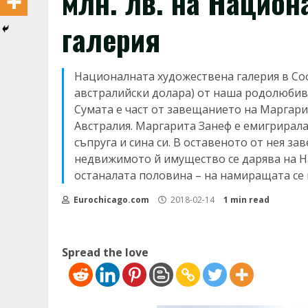
млн. лв. на Нацио
галерия
Националната художествена галерия в София
австралийски долара) от наша родолюби
Сумата е част от завещанието на Маргарит
Австралия. Маргарита Занеф е емигрирала 
съпруга и сина си. В оставеното от нея з
недвижимото й имущество се дарява на Н
останалата половина – на намиращата се 
Eurochicago.com
2018-02-14
1 min read
Spread the love