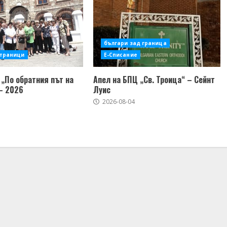
българи зад граница
страници
Е-Списание
„По обратния път на
Апел на БПЦ „Св. Троица“ – Сейнт
– 2026
Луис
2026-08-04