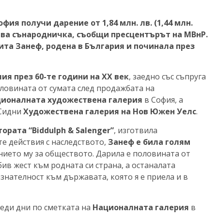
ия получи дарение от 1,84 млн. лв. (1,44 млн.
ва сънародничка, съобщи пресцентърът на МВнР.
ита Занеф, родена в България и починала през
ия през 60-те години на XX век
, заедно със съпруга
оловината от сумата след продажбата на
ионалната художествена галерия
в София, а
 Сидни
Художествена галерия на Нов Южен Уелс
.
ората “Biddulph & Salenger”
, изготвила
 действия с наследството,
Занеф е била
голям
нието му за обществото. Дарила е половината от
ив жест към родната си страна, а останалата
изнателност към държавата, която я е приела и в
еди дни по сметката на
Националната галерия
в