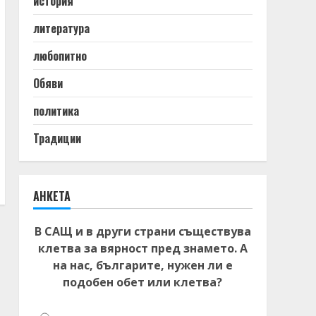
история
литература
любопитно
Обяви
политика
Традиции
АНКЕТА
В САЩ и в други страни съществува
клетва за вярност пред знамето. А
на нас, българите, нужен ли е
подобен обет или клетва?