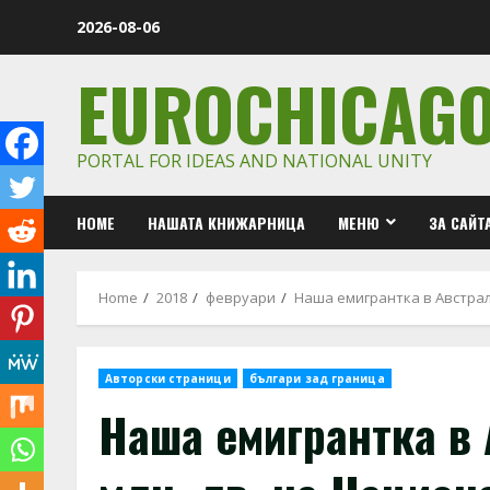
Skip
2026-08-06
to
content
EUROCHICAG
PORTAL FOR IDEAS AND NATIONAL UNITY
HOME
НАШАТА КНИЖАРНИЦА
МЕНЮ
ЗА САЙТ
Home
2018
февруари
Наша емигрантка в Австрал
Авторски страници
българи зад граница
Наша емигрантка в 