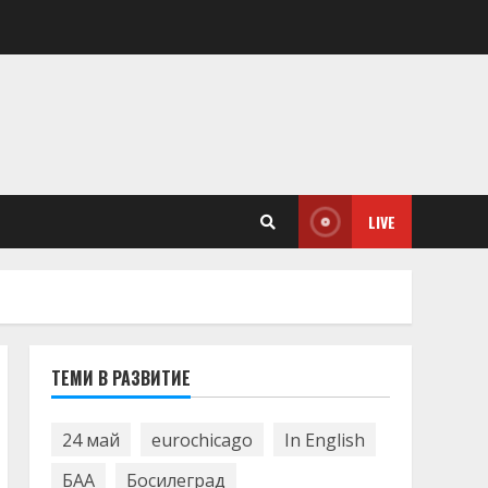
LIVE
ТЕМИ В РАЗВИТИЕ
24 май
eurochicago
In English
БАА
Босилеград