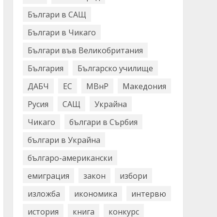
Българи в САЩ
Българи в Чикаго
Българи във Великобритания
България
Българско училище
ДАБЧ
ЕС
МВнР
Македония
Русия
САЩ
Украйна
Чикаго
българи в Сърбия
българи в Украйна
българо-американски
емиграция
закон
избори
изложба
икономика
интервю
история
книга
конкурс