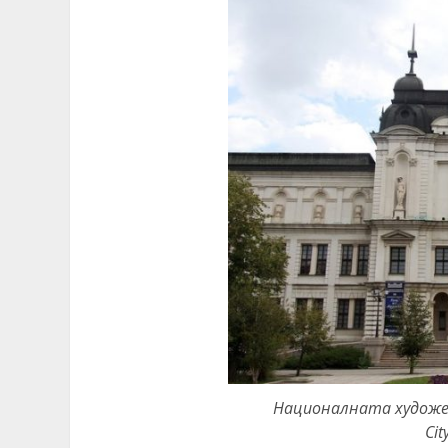
Националната художес
Сit