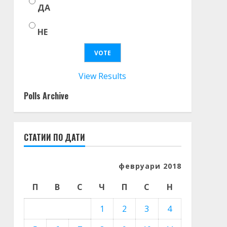
ДА
НЕ
View Results
Polls Archive
СТАТИИ ПО ДАТИ
февруари 2018
П
В
С
Ч
П
С
Н
1
2
3
4