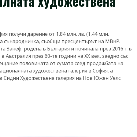
налната художествена
 получи дарение от 1,84 млн. лв. (1,44 млн.
ва сънародничка, съобщи пресцентърът на МВнР.
а Занеф, родена в България и починала през 2016 г. в
в Австралия през 60-те години на XX век, заедно със
авещание половината от сумата след продажбата на
ационалната художествена галерия в София, а
в Сидни Художествена галерия на Нов Южен Уелс.