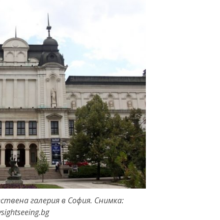
твена галерия в София. Снимка:
ysightseeing.bg