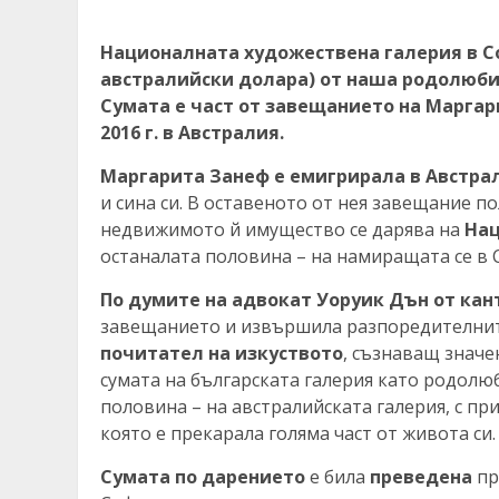
Националната художествена галерия в Соф
австралийски долара) от наша родолюби
Сумата е част от завещанието на Маргар
2016 г. в Австралия.
Маргарита Занеф
е
емигрирала в Австрал
и сина си. В оставеното от нея завещание п
недвижимото й имущество се дарява на
Нац
останалата половина – на намиращата се в
По думите на адвокат Уоруик Дън от кант
завещанието и извършила разпоредителните
почитател на изкуството
, съзнаващ значе
сумата на българската галерия като родолюб
половина – на австралийската галерия, с пр
която е прекарала голяма част от живота си.
Сумата по дарението
е била
преведена
пр