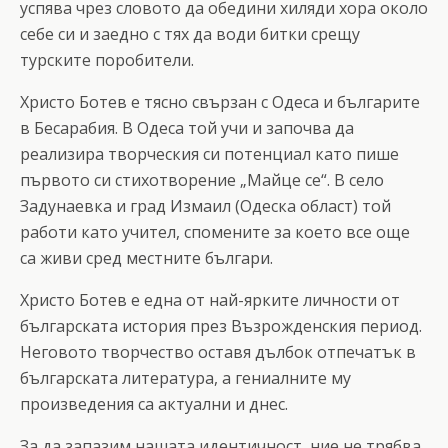
успява чрез словото да обедини хиляди хора около
себе си и заедно с тях да води битки срещу
турските поробители.
Христо Ботев е тясно свързан с Одеса и българите
в Бесарабия. В Одеса той учи и започва да
реализира творческия си потенциал като пише
първото си стихотворение „Майце се“. В село
Задунаевка и град Измаил (Одеска област) той
работи като учител, спомените за което все още
са живи сред местните българи.
Христо Ботев е една от най-ярките личности от
българската история през Възрожденския период.
Неговото творчество оставя дълбок отпечатък в
българската литература, а гениалните му
произведения са актуални и днес.
За да запазим нашата идентичност, ние не трябва