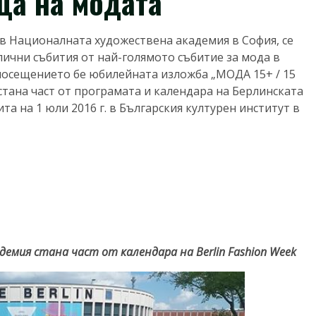
ца на модата
в Националната художествена академия в София, се
ични събития от най-голямото събитие за мода в
а посещението бе юбилейната изложба „МОДА 15+ / 15
стана част от програмата и календара на Берлинската
а на 1 юли 2016 г. в Българския културен институт в
демия стана част от календара на
Berlin Fashion Week