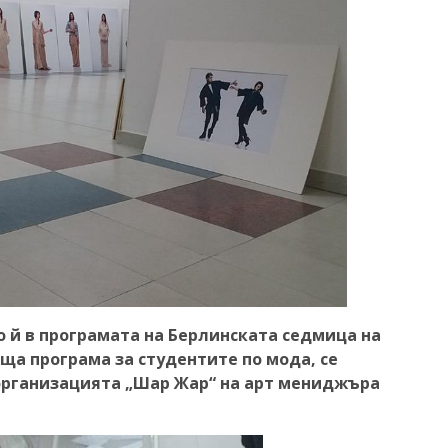
 й в програмата на Берлинската седмица на
ща програма за студентите по мода, се
 организацията „Шар Жар“ на арт мениджъра