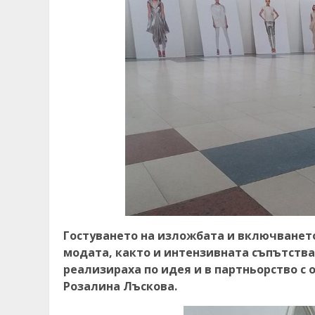
Гостуването на изложбата и включването
модата, както и интензивната съпътства
реализираха по идея и в партньорство с
Розалина Лъскова.