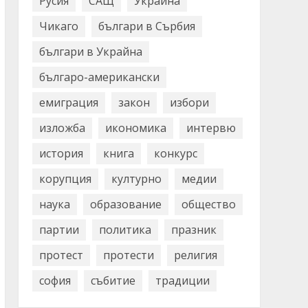
Русия
САЩ
Украйна
Чикаго
българи в Сърбия
българи в Украйна
българо-американски
емиграция
закон
избори
изложба
икономика
интервю
история
книга
конкурс
корупция
културно
медии
наука
образование
общество
партии
политика
празник
протест
протести
религия
софия
събитие
традиции