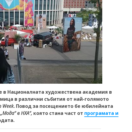
е в Националната художествена академия в
дмица в различни събития от най-голямото
on Week
. Повод за посещението бе юбилейната
„Мода“ в НХА“,
която стана част от
програмата и
одата.