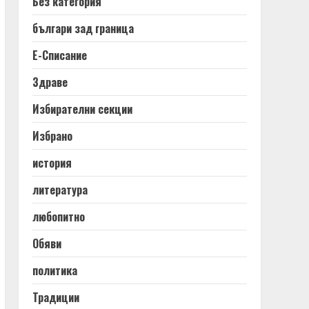
Без категория
българи зад граница
Е-Списание
Здраве
Избирателни секции
Избрано
история
литература
любопитно
Обяви
политика
Традиции