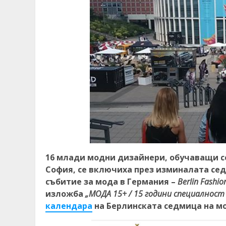
16 млади модни дизайнери, обучаващи с
София, се включиха през изминалата се
събитие за мода в Германия –
Berlin Fashi
изложба
„МОДА 15+ / 15 години специалност 
календара
на Берлинската седмица на м