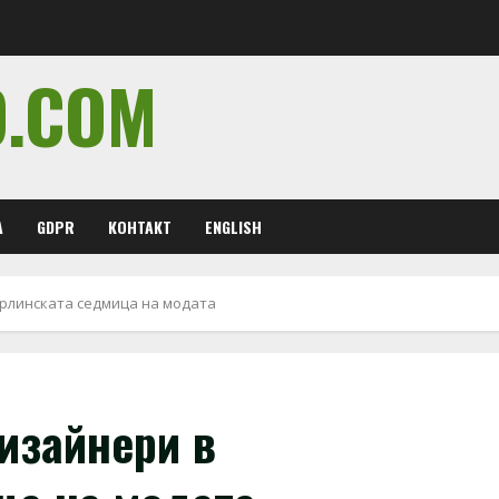
O.COM
А
GDPR
КОНТАКТ
ENGLISH
рлинската седмица на модата
изайнери в