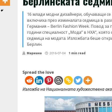
Берлинската седми
16 млади модни дизайнери, обучаващи се 
включиха през изминалата седмица в разл
Германия – Berlin Fashion Week. Повод з
години специалност „Мода“ в НХА“, която 
седмица на модата. Изложбата беше открит
Берлин.
Мариана
2016-07-04
1 min read
Spread the love
Изложба на Националната художествена ака