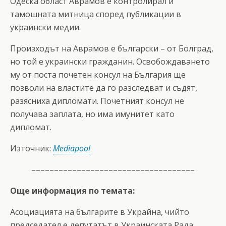
Одеска област Аврамов е контролирал и
тамошната митница според публикации в
украински медии.
Произходът на Аврамов е български – от Болград,
но той е украински гражданин. Освобождаването
му от поста почетен консул на България ще
позволи на властите да го разследват и съдят,
разясниха дипломати. Почетният консул не
получава заплата, но има имунитет като
дипломат.
Източник:
Mediapool
––––––––––––––––––––––––––––––––––––
Още информация по темата:
Асоциацията на българите в Украйна, чийто
председател е депутатът в Украинската Рада