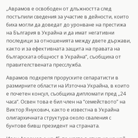
„Аврамов е освободен от длъжността след
постъпили сведения за участие в дейности, които
биха могли да доведат до уронване на престижа
на България в Украйна и да имат негативни
последици за отношенията между двете държави,
както и за ефективната защита на правата на
българската общност в Украйна“, съобщиха от
правителствената пресслужба.
Аврамов подкрепя проруските сепаратисти в
размирните области на Източна Украйна, в които
е почетен консул, съобщиха дипломати пред „24
часа“. Освен това е бил член на “семейството” на
Виктор Янукович, както е известна в Украйна
олигархичната структура около сваления с
бунтове бивш президент на страната.