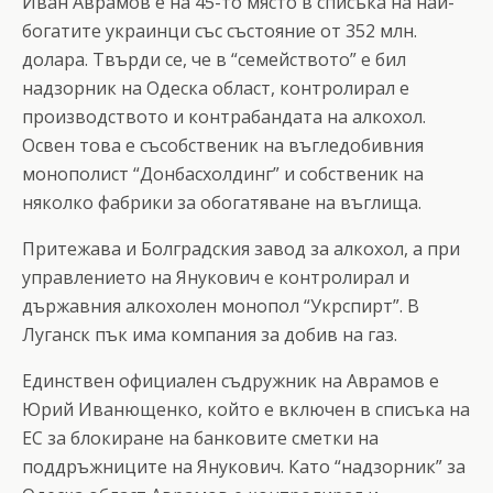
Иван Аврамов е на 45-то място в списъка на най-
богатите украинци със състояние от 352 млн.
долара. Твърди се, че в “семейството” е бил
надзорник на Одеска област, контролирал е
производството и контрабандата на алкохол.
Освен това е съсобственик на въгледобивния
монополист “Донбасхолдинг” и собственик на
няколко фабрики за обогатяване на въглища.
Притежава и Болградския завод за алкохол, а при
управлението на Янукович е контролирал и
държавния алкохолен монопол “Укрспирт”. В
Луганск пък има компания за добив на газ.
Единствен официален съдружник на Аврамов е
Юрий Иванющенко, който е включен в списъка на
ЕС за блокиране на банковите сметки на
поддръжниците на Янукович. Като “надзорник” за