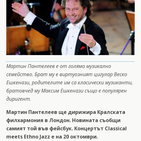
Мартин Пантелеев е от голямо музикално
семейство. Брат му е виртуозният цигулар Веско
Ешкенази, родителите им са класически музиканти,
братовчед му Максим Ешкенази също е популярен
диригент.
Мартин Пантелеев ще дирижира Кралската
филхармония в Лондон. Новината съобщи
самият той във фейсбук. Концертът Classical
meets Ethno Jazz е на 20 октомври.