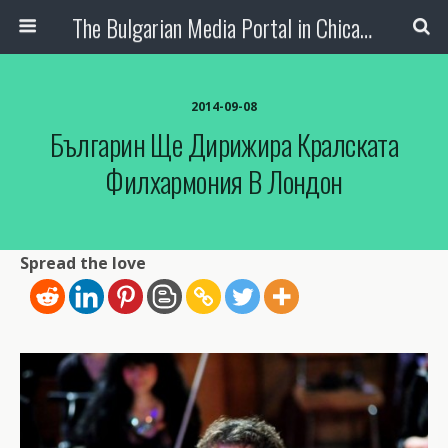
The Bulgarian Media Portal in Chicago
2014-09-08
Българин Ще Дирижира Кралската
Филхармония В Лондон
Spread the love