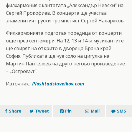
филхармония с кантатата „Александър Невски“ на
Сергей Прокофиев. В концерта ще участва
знаменитият руски тромпетист Сергей Накаряков.
Филхармонията подготвя поредица от концерти
още през септември. На 12, 13 и 14-и музикантите
ще свирят на открито в двореца Врана край
София. Публиката ще чуе соло на цигулка на
Мартин Пантелеев на друго негово произведение
– „Островът“.
Източник:
Рloshtadslaveikov.com
Share
Tweet
Pin
Mail
SMS