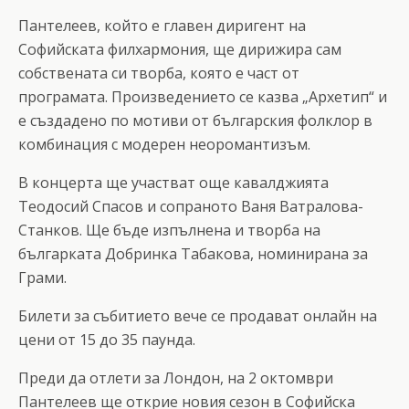
Пантелеев, който е главен диригент на
Софийската филхармония, ще дирижира сам
собствената си творба, която е част от
програмата. Произведението се казва „Архетип“ и
е създадено по мотиви от българския фолклор в
комбинация с модерен неоромантизъм.
В концерта ще участват още кавалджията
Теодосий Спасов и сопраното Ваня Ватралова-
Станков. Ще бъде изпълнена и творба на
българката Добринка Табакова, номинирана за
Грами.
Билети за събитието вече се продават онлайн на
цени от 15 до 35 паунда.
Преди да отлети за Лондон, на 2 октомври
Пантелеев ще открие новия сезон в Софийска