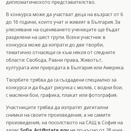
дипломатическото представителство.
В конкурса може да участват деца на възраст от 6
до 16 години, които учат и живеят в България. За
улесняване на оценяването учениците ще бъдат
разделени на шест групи. Всеки участник в
конкурса може да изпрати до две творби,
тематично отнасящи се към някоя от следните
области: Свобода, Равни права, Животът,
културата или природата в България или Америка.
Творбите трябва да са създадени специално за
конкурса и да бъдат рисунка с молив, с водни бои,
с маслени бои, графика, плакат или фотография.
Участниците трябва да изпратят дигитални
снимки на своите произведения, а не самите
произведения, на посолството на САЩ в София на
адрес
Sofia_Art@state.gov
не по-късно от 28 юни