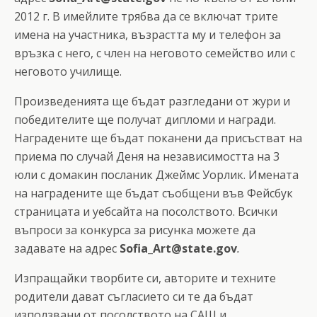
2012 г. В имейлите трябва да се включат трите
имена на участника, възрастта му и телефон за
връзка с него, с член на неговото семейство или с
неговото училище.
Произведенията ще бъдат разгледани от жури и
победителите ще получат дипломи и награди.
Наградените ще бъдат поканени да присъстват на
приема по случай Деня на независимостта на 3
юли с домакин посланик Джеймс Уорлик. Имената
на наградените ще бъдат съобщени във Фейсбук
страницата и уебсайта на посолството. Всички
въпроси за конкурса за рисунка можете да
задавате на адрес
Sofia_Art@state.gov
.
Изпращайки творбите си, авторите и техните
родители дават съгласието си те да бъдат
използвани от посолството на САЩ и