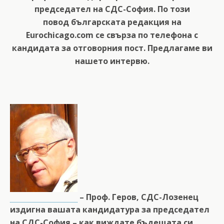
председател на СДС-София. По този
повод българската редакция на
Eurochicago.com се свърза по телефона с
кандидата за отговорния пост. Предлагаме ви
нашето интервю.
– Проф. Геров, СДС-Лозенец
издигна вашата кандидатура за председател
на СДС-София – как виждате бъдещата си