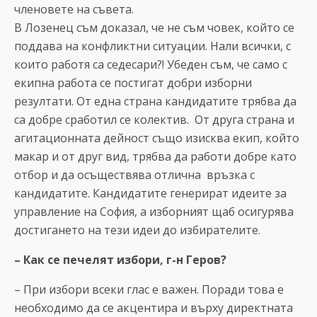
членовете на съвета.
В Лозенец съм доказал, че не съм човек, който се
поддава на конфликтни ситуации. Нали всички, с
които работя са седесари?! Убеден съм, че само с
екипна работа се постигат добри изборни
резултати. От една страна кандидатите трябва да
са добре сработил се колектив. От друга страна и
агитационната дейност също изисква екип, който
макар и от друг вид, трябва да работи добре като
отбор и да осъществява отлична връзка с
кандидатите. Кандидатите генерират идеите за
управление на София, а изборният щаб осигурява
достигането на тези идеи до избирателите.
– Как се печелят избори, г-н Геров?
– При избори всеки глас е важен. Поради това е
необходимо да се акцентира и върху директната