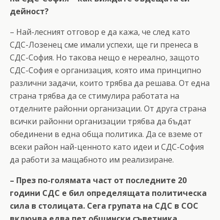
дейност?
– Най-лесният отговор е да кажа, че след като
СДС-Лозенец сме имали успехи, ще ги пренеса в
СДС-София. Но такова нещо е нереално, защото
СДС-София е организация, която има принципно
различни задачи, които трябва да решава. От една
страна трябва да се стимулира работата на
отделните районни организации. От друга страна
всички районни организации трябва да бъдат
обединени в една обща политика. Да се вземе от
всеки район най-ценното като идеи и СДС-София
да работи за мащабното им реализиране.
– През по-голямата част от последните 20
години СДС е бил определящата политическа
сила в столицата. Сега групата на СДС в СОС
включва едва пет общински съветника.