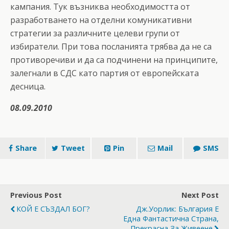
кампания. Тук възниква необходимостта от
разработването на отделни комуникативни
стратегии за различните целеви групи от
избиратели. При това посланията трябва да не са
противоречиви и да са подчинени на принципите,
залегнали в СДС като партия от европейската
десница.
08.09.2010
Share
Tweet
Pin
Mail
SMS
Previous Post
Next Post
КОЙ Е СЪЗДАЛ БОГ?
Дж.Уорлик: България Е
Една Фантастична Страна,
Прекрасна За Живеене