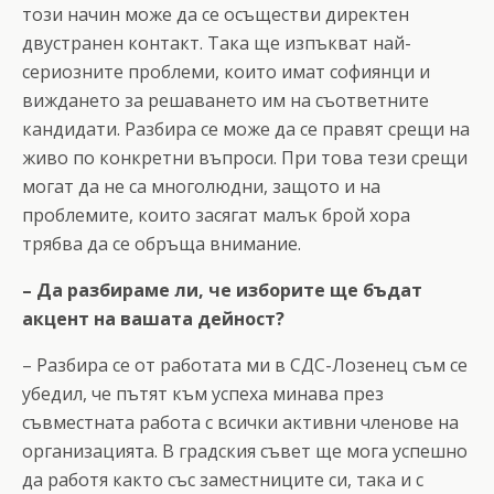
този начин може да се осъществи директен
двустранен контакт. Така ще изпъкват най-
сериозните проблеми, които имат софиянци и
виждането за решаването им на съответните
кандидати. Разбира се може да се правят срещи на
живо по конкретни въпроси. При това тези срещи
могат да не са многолюдни, защото и на
проблемите, които засягат малък брой хора
трябва да се обръща внимание.
– Да разбираме ли, че изборите ще бъдат
акцент на вашата дейност?
– Разбира се от работата ми в СДС-Лозенец съм се
убедил, че пътят към успеха минава през
съвместната работа с всички активни членове на
организацията. В градския съвет ще мога успешно
да работя както със заместниците си, така и с