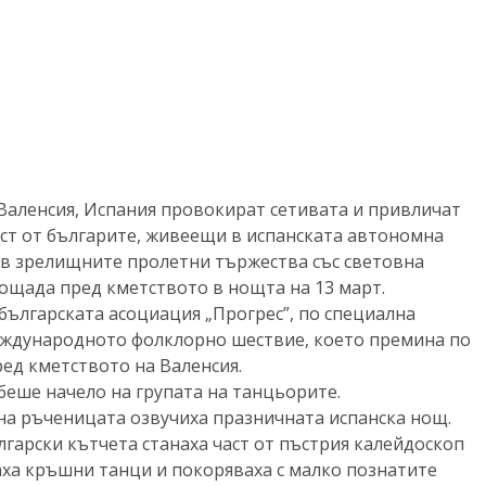
 Валенсия, Испания провокират сетивата и привличат
аст от българите, живеещи в испанската автономна
и в зрелищните пролетни тържества със световна
лощада пред кметството в нощта на 13 март.
ългарската асоциация „Прогрес”, по специална
еждународното фолклорно шествие, което премина по
ед кметството на Валенсия.
беше начело на групата на танцьорите.
на ръченицата озвучиха празничната испанска нощ.
лгарски кътчета станаха част от пъстрия калейдоскоп
паха кръшни танци и покоряваха с малко познатите