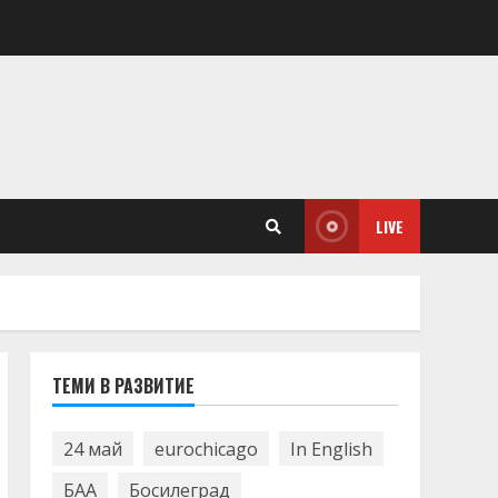
LIVE
ТЕМИ В РАЗВИТИЕ
24 май
eurochicago
In English
БАА
Босилеград