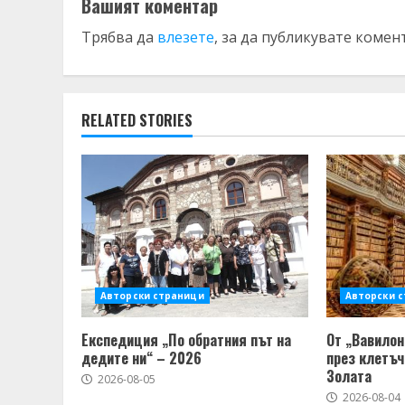
Вашият коментар
Трябва да
влезете
, за да публикувате комен
RELATED STORIES
Авторски страници
Авторски 
Експедиция „По обратния път на
От „Вавилон
дедите ни“ – 2026
през клетъч
Золата
2026-08-05
2026-08-04