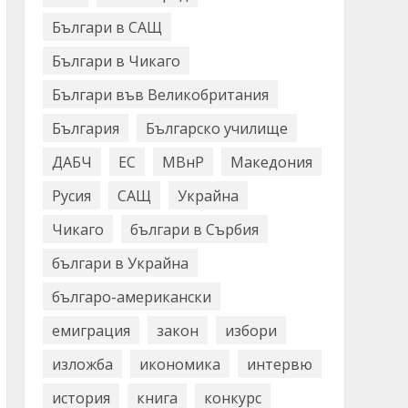
Българи в САЩ
Българи в Чикаго
Българи във Великобритания
България
Българско училище
ДАБЧ
ЕС
МВнР
Македония
Русия
САЩ
Украйна
Чикаго
българи в Сърбия
българи в Украйна
българо-американски
емиграция
закон
избори
изложба
икономика
интервю
история
книга
конкурс