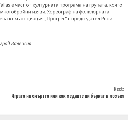
llas е част от културната програма на групата, която
многобройни изяви. Хореограф на фолклорната
ена към асоциация „Прогрес“ с председател Рени
град Валенсия
Next:
Играта на смъртта или как медиите ни бъркат в мозъка