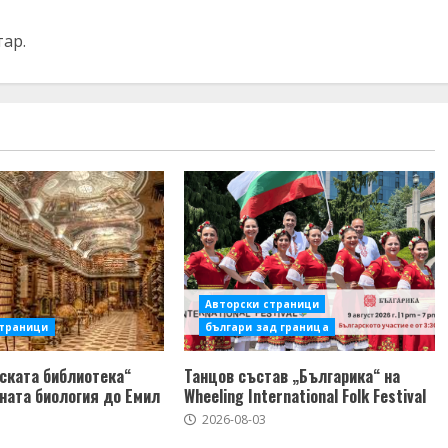
тар.
Авторски страници
страници
българи зад граница
ската библиотека“
Танцов състав „Българика“ на
ната биология до Емил
Wheeling International Folk Festival
2026-08-03