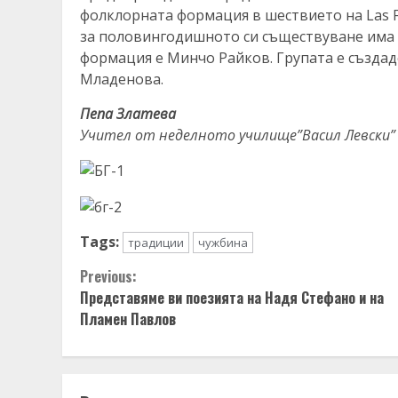
фолклорната формация в шествието на Las Fa
за половингодишното си съществуване има 
формация е Минчо Райков. Групата е създад
Младенова.
Пепа Златева
Учител от неделното училище”Васил Левски” 
Tags:
традиции
чужбина
Continue
Previous:
Представяме ви поезията на Надя Стефано и на
Reading
Пламен Павлов