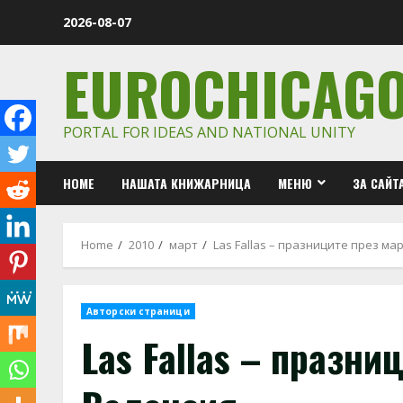
Skip
2026-08-07
to
content
EUROCHICAG
PORTAL FOR IDEAS AND NATIONAL UNITY
HOME
НАШАТА КНИЖАРНИЦА
МЕНЮ
ЗА САЙТ
Home
2010
март
Las Fallas – празниците през ма
Авторски страници
Las Fallas – празни