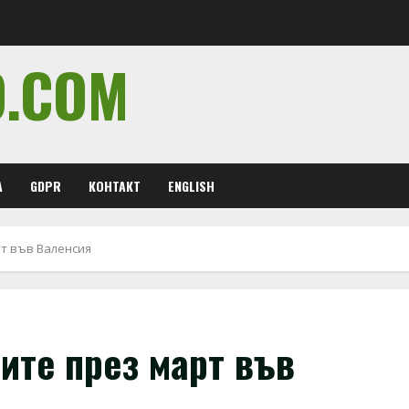
O.COM
А
GDPR
КОНТАКТ
ENGLISH
рт във Валенсия
ците през март във