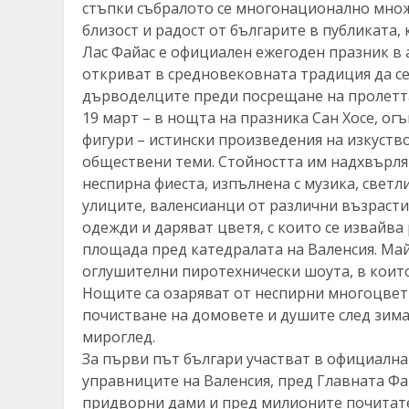
стъпки събралото се многонационално множ
близост и радост от българите в публиката, 
Лас Файас е официален ежегоден празник в 
откриват в средновековната традиция да с
дърводелците преди посрещане на пролетта
19 март – в нощта на празника Сан Хосе, о
фигури – истински произведения на изкуств
обществени теми. Стойността им надхвърля 
неспирна фиеста, изпълнена с музика, светл
улиците, валенсианци от различни възрасти
одежди и даряват цветя, с които се извайва
площада пред катедралата на Валенсия. Mа
оглушителни пиротехнически шоута, в които
Нощите са озаряват от неспирни многоцвет
почистване на домовете и душите след зима
мироглед.
За първи път българи участват в официалнат
управниците на Валенсия, пред Главната Фа
придворни дами и пред милионите почитате