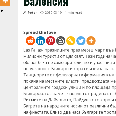
Валенсия
Peter
2010-03-19
1 min read
Spread the love
Las Fallas- празниците през месец март във
милиони туристи от цял свят. Тази година ч
област бяха не само зрители, но и участниц
популярност. Български хора се извиха на п
Танцьорите от фолклорната формация към б
покана на местните власти, предвождаха м
централните градски улици и по площада пр
Българското знаме – частица от родината – 
Ритмите на Дайчовото, Пайдушкото хоро и 
Багрите на народните носии от различни бъ
на фиестата. Близо два часа българите тро