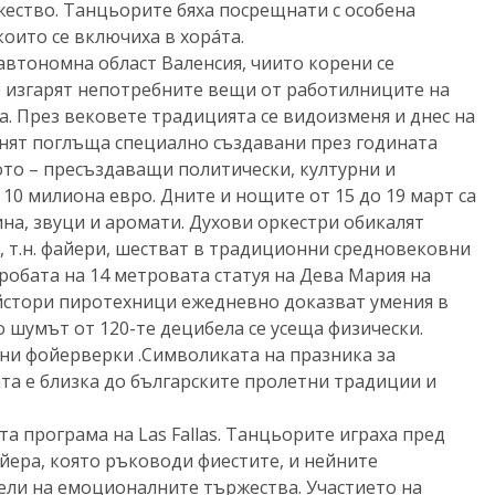
ество. Танцьорите бяха посрещнати с особена
които се включиха в хорáта.
автономна област Валенсия, чиито корени се
е изгарят непотребните вещи от работилниците на
. През вековете традицията се видоизменя и днес на
гънят поглъща специално създавани през годината
ото – пресъздаващи политически, културни и
10 милиона евро. Дните и нощите от 15 до 19 март са
ина, звуци и аромати. Духови оркестри обикалят
, т.н. файери, шестват в традиционни средновековни
 робата на 14 метровата статуя на Дева Мария на
йстори пиротехници ежедневно доказват умения в
 шумът от 120-те децибела се усеща физически.
ни фойерверки .Символиката на празника за
та е близка до българските пролетни традиции и
а програма на Las Fallas. Танцьорите играха пред
йера, която ръководи фиестите, и нейните
ли на емоционалните тържества. Участието на