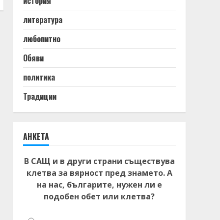
история
литература
любопитно
Обяви
политика
Традиции
АНКЕТА
В САЩ и в други страни съществува
клетва за вярност пред знамето. А
на нас, българите, нужен ли е
подобен обет или клетва?