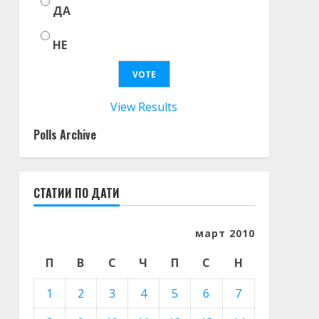
ДА
НЕ
View Results
Polls Archive
СТАТИИ ПО ДАТИ
март 2010
П
В
С
Ч
П
С
Н
1
2
3
4
5
6
7