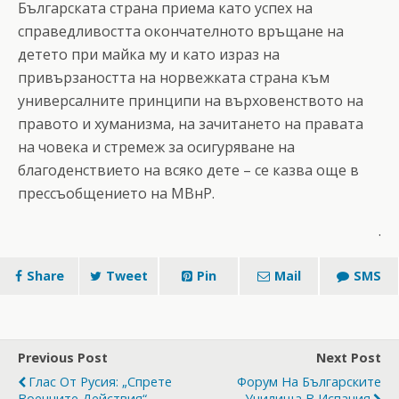
Българската страна приема като успех на
справедливостта окончателното връщане на
детето при майка му и като израз на
привързаността на норвежката страна към
универсалните принципи на върховенството на
правото и хуманизма, на зачитането на правата
на човека и стремеж за осигуряване на
благоденствието на всяко дете – се казва още в
прессъобщението на МВнР.
.
Share
Tweet
Pin
Mail
SMS
Previous Post
Next Post
Глас От Русия: „Спрете
Форум На Българските
Военните Действия“
Училища В Испания