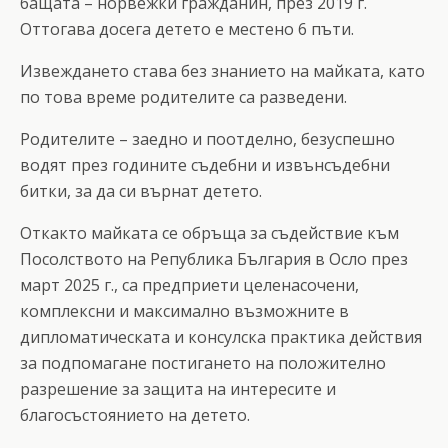
бащата – норвежки гражданин, през 2019 г.
Оттогава досега детето е местено 6 пъти.
Извеждането става без знанието на майката, като
по това време родителите са разведени.
Родителите – заедно и поотделно, безуспешно
водят през годините съдебни и извънсъдебни
битки, за да си върнат детето.
Откакто майката се обръща за съдействие към
Посолството на Република България в Осло през
март 2025 г., са предприети целенасочени,
комплексни и максимално възможните в
дипломатическата и консулска практика действия
за подпомагане постигането на положително
разрешение за защита на интересите и
благосъстоянието на детето.