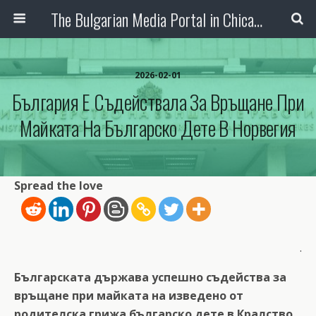
The Bulgarian Media Portal in Chicago
2026-02-01
България Е Съдействала За Връщане При
Майката На Българско Дете В Норвегия
Spread the love
.
Българската държава успешно съдейства за
връщане при майката на изведено от
родителска грижа българско дете в Кралство