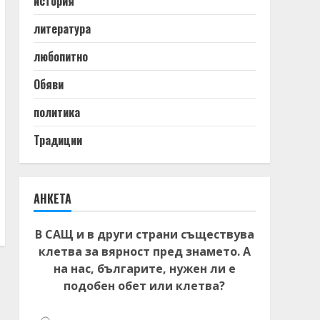
история
литература
любопитно
Обяви
политика
Традиции
АНКЕТА
В САЩ и в други страни съществува
клетва за вярност пред знамето. А
на нас, българите, нужен ли е
подобен обет или клетва?