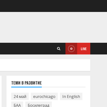
LIVE
ТЕМИ В РАЗВИТИЕ
24 май
eurochicago
In English
БАА
Босилеград