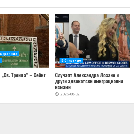
д граница
Е-Списание
 „Св. Троица“ – Сейнт
Случаят Александра Лозано и
други адвокатски имиграционни
измами
2026-08-02