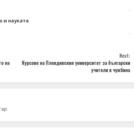
.
о и науката
.
Next:
то на
Курсове на Пловдивския университет за български
учители в чужбина
тар.