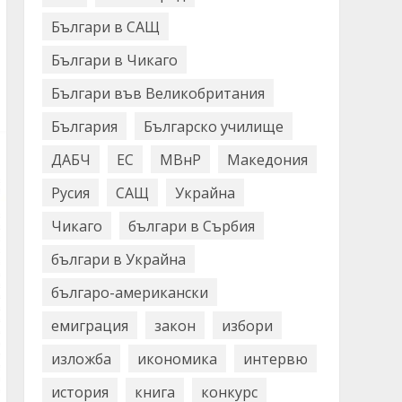
Българи в САЩ
Българи в Чикаго
Българи във Великобритания
България
Българско училище
ДАБЧ
ЕС
МВнР
Македония
Русия
САЩ
Украйна
Чикаго
българи в Сърбия
българи в Украйна
българо-американски
емиграция
закон
избори
изложба
икономика
интервю
история
книга
конкурс