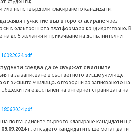
ат-студенти;
ли или непотвърдили класирането кандидати.
да заявят участие във второ класиране
чрез
 си в електронната платформа за кандидатстване. В
е на до 5 желания и прикачване на допълнителни
-16082024.pdf
туденти следва да се свържат с висшите
ловията за записване в съответното висше училище.
 от висшите училища, отговорни за записването на
и общежития е достъпен на интернет страницата на
a-18062024.pdf
я на потвърдилите първото класиране кандидати ще
о
05.09.2024
г., откъдето кандидатите ще могат да ги