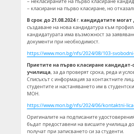
– некласираните на първо класиране кандид
– класирани на първо класиране, но отказа
В срок
до 21.08.2024
г.
кандидатите
могат 
създаване на нова кандидатура към профила
кандидатурата има възможност за заявяван
документи при необходимост.
https://www.mon.bg/nfs/2024/08/103-svobodni
Приетите на първо класиране кандидат-с
училища
, за да проверят срока, реда и ус
Списъкът с информация за контактните лица
студентите и настаняването им в студентск
МОН.
https://www.mon.bg/nfs/2024/06/kontaktni-lic
Оригиналите на подписаните удостоверени
бъдат предоставени на висшите училища д
получат при записването си за студенти.