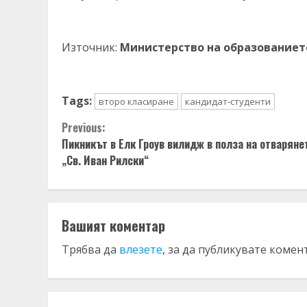
Източник:
Министерство на образованиет
Tags:
второ класиране
кандидат-студенти
Continue
Previous:
Пикникът в Елк Гроув вилидж в полза на отваряне
Reading
„Св. Иван Рилски“
Вашият коментар
Трябва да
влезете
, за да публикувате комен