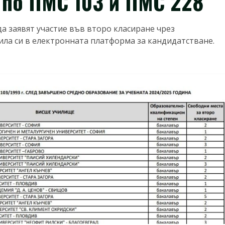
 по ПМС 103 и ПМС 228
 да заявят участие във второ класиране чрез
ла си в електронната платформа за кандидатстване.