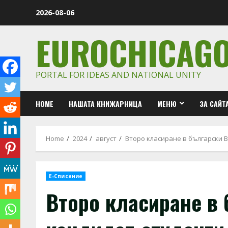
Skip
2026-08-06
to
content
EUROCHICAG
PORTAL FOR IDEAS AND NATIONAL UNITY
HOME
НАШАТА КНИЖАРНИЦА
МЕНЮ
ЗА САЙТ
Home
2024
август
Второ класиране в български В
Е-Списание
Второ класиране в 