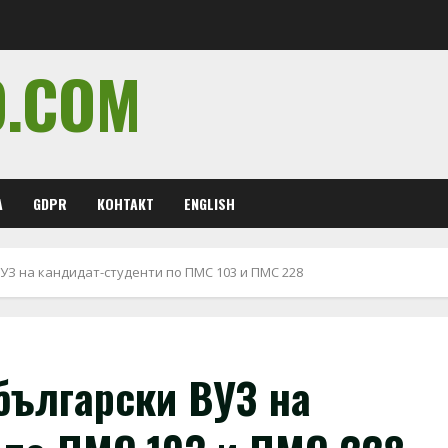
O.COM
А
GDPR
КОНТАКТ
ENGLISH
УЗ на кандидат-студенти по ПМС 103 и ПМС 228
български ВУЗ на