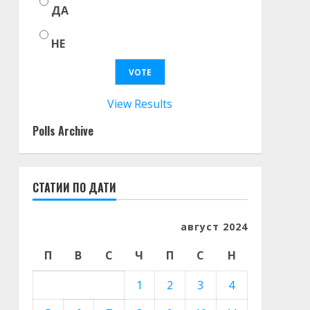
ДА
НЕ
View Results
Polls Archive
СТАТИИ ПО ДАТИ
август 2024
П
В
С
Ч
П
С
Н
1
2
3
4