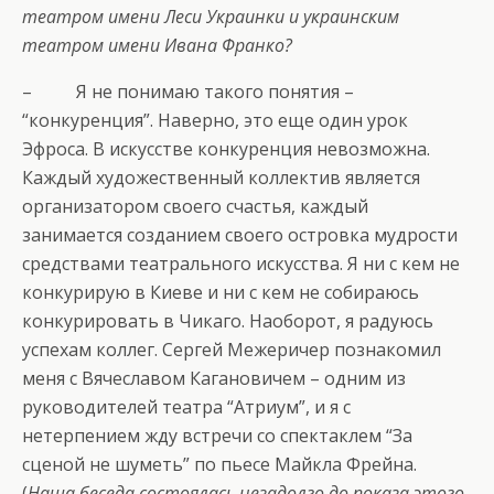
театром имени Леси Украинки и украинским
театром имени Ивана Франко?
– Я не понимаю такого понятия –
“конкуренция”. Наверно, это еще один урок
Эфроса. В искусстве конкуренция невозможна.
Каждый художественный коллектив является
организатором своего счастья, каждый
занимается созданием своего островка мудрости
средствами театрального искусства. Я ни с кем не
конкурирую в Киеве и ни с кем не собираюсь
конкурировать в Чикаго. Наоборот, я радуюсь
успехам коллег. Сергей Межеричер познакомил
меня с Вячеславом Кагановичем – одним из
руководителей театра “Атриум”, и я с
нетерпением жду встречи со спектаклем “За
сценой не шуметь” по пьесе Майкла Фрейна.
(
Наша беседа состоялась незадолго до показа этого