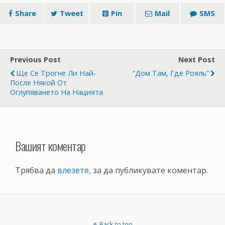
Share
Tweet
Pin
Mail
SMS
Previous Post
Next Post
Ще Се Трогне Ли Най-
“Дом Там, Где Рояль”
После Някой От
Оглупяването На Нацията
Вашият коментар
Трябва да
влезете
, за да публикувате коментар.
Back to top