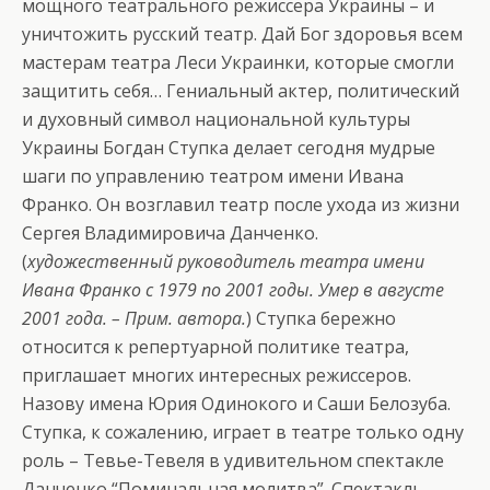
мощного театрального режиссера Украины – и
уничтожить русский театр. Дай Бог здоровья всем
мастерам театра Леси Украинки, которые смогли
защитить себя… Гениальный актер, политический
и духовный символ национальной культуры
Украины Богдан Ступка делает сегодня мудрые
шаги по управлению театром имени Ивана
Франко. Он возглавил театр после ухода из жизни
Сергея Владимировича Данченко.
(
художественный руководитель театра имени
Ивана Франко с 1979 по 2001 годы. Умер в августе
2001 года. – Прим. автора.
) Ступка бережно
относится к репертуарной политике театра,
приглашает многих интересных режиссеров.
Назову имена Юрия Одинокого и Саши Белозуба.
Ступка, к сожалению, играет в театре только одну
роль – Тевье-Тевеля в удивительном спектакле
Данченко “Поминальная молитва”. Спектакль