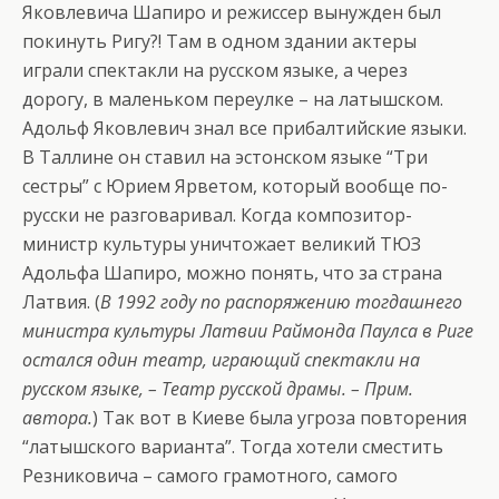
Яковлевича Шапиро и режиссер вынужден был
покинуть Ригу?! Там в одном здании актеры
играли спектакли на русском языке, а через
дорогу, в маленьком переулке – на латышском.
Адольф Яковлевич знал все прибалтийские языки.
В Таллине он ставил на эстонском языке “Три
сестры” с Юрием Ярветом, который вообще по-
русски не разговаривал. Когда композитор-
министр культуры уничтожает великий ТЮЗ
Адольфа Шапиро, можно понять, что за страна
Латвия. (
В 1992 году по распоряжению тогдашнего
министра культуры Латвии Раймонда Паулса в Риге
остался один театр, играющий спектакли на
русском языке, – Театр русской драмы. – Прим.
автора.
) Так вот в Киеве была угроза повторения
“латышского варианта”. Тогда хотели сместить
Резниковича – самого грамотного, самого