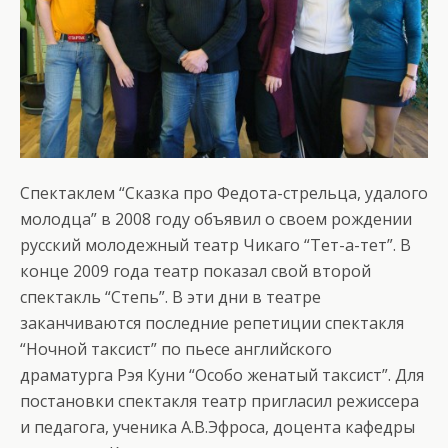
Спектаклем “Сказка про Федота-стрельца, удалого
молодца” в 2008 году объявил о своем рождении
русский молодежный театр Чикаго “Тет-а-тет”. В
конце 2009 года театр показал свой второй
спектакль “Степь”. В эти дни в театре
заканчиваются последние репетиции спектакля
“Ночной таксист” по пьесе английского
драматурга Рэя Куни “Особо женатый таксист”. Для
постановки спектакля театр пригласил режиссера
и педагога, ученика А.В.Эфроса, доцента кафедры