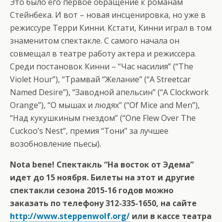
Это было его первое обращение к романам
Стейнбека. И вот – новая инсценировка, но уже в
режиссуре Терри Кинни. Кстати, Кинни играл в том
знаменитом спектакле. С самого начала он
совмещал в театре работу актера и режиссера.
Среди постановок Кинни – “Час насилия” (“The
Violet Hour”), “Трамвай “Желание” (“A Streetcar
Named Desire”), “Заводной апельсин” (“A Clockwork
Orange”), “О мышах и людях” (“Of Mice and Men”),
“Над кукушкиным гнездом” (“One Flew Over The
Cuckoo’s Nest”, премия “Тони” за лучшее
возобновление пьесы).
Nota bene! Спектакль “На восток от Эдема”
идет до 15 ноября. Билеты на этот и другие
спектакли сезона 2015-16 годов можно
заказать по телефону 312-335-1650, на сайте
http://www.steppenwolf.org/
или в кассе театра