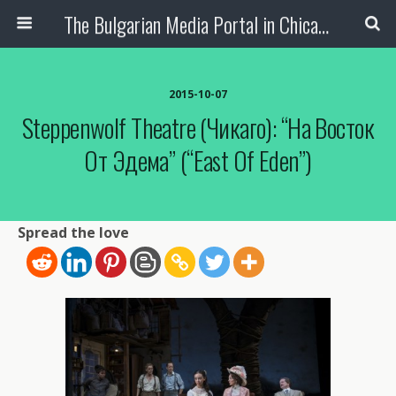
The Bulgarian Media Portal in Chicago
2015-10-07
Steppenwolf Theatre (Чикаго): “На Восток
От Эдема” (“East Of Eden”)
Spread the love