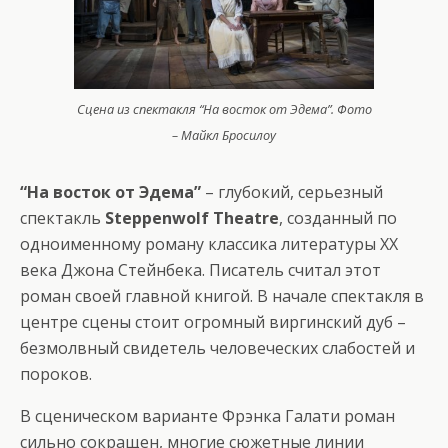
Сцена из спектакля “На восток от Эдема”. Фото
– Майкл Бросилоу
“На восток от Эдема”
– глубокий, серьезный
спектакль
Steppenwolf Theatre
, созданный по
одноименному роману классика литературы XX
века Джона Стейнбека. Писатель считал этот
роман своей главной книгой. В начале спектакля в
центре сцены стоит огромный виргинский дуб –
безмолвный свидетель человеческих слабостей и
пороков.
В сценическом варианте Фрэнка Галати роман
сильно сокращен, многие сюжетные линии