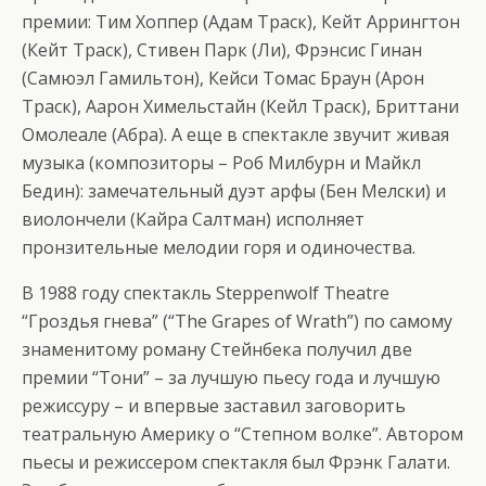
премии: Тим Хоппер (Адам Траск), Кейт Аррингтон
(Кейт Траск), Стивен Парк (Ли), Фрэнсис Гинан
(Самюэл Гамильтон), Кейси Томас Браун (Арон
Траск), Аарон Химельстайн (Кейл Траск), Бриттани
Омолеале (Абра). А еще в спектакле звучит живая
музыка (композиторы – Роб Милбурн и Майкл
Бедин): замечательный дуэт арфы (Бен Мелски) и
виолончели (Кайра Салтман) исполняет
пронзительные мелодии горя и одиночества.
В 1988 году спектакль Steppenwolf Theatre
“Гроздья гнева” (“The Grapes of Wrath”) по самому
знаменитому роману Стейнбека получил две
премии “Тони” – за лучшую пьесу года и лучшую
режиссуру – и впервые заставил заговорить
театральную Америку о “Степном волке”. Автором
пьесы и режиссером спектакля был Фрэнк Галати.