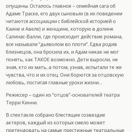
опущены. Осталось главное – семейная сага об
Адаме Траске, его двух сыновьях (в их поведении
читаются ассоциации с библейской историей о
Каине и Авеле) и женщине, которую в долине
Салинас-Валли, где происходит действие романа,
все называли “дьяволом во плоти”. Едва родив
близнецов, она бросила их, и Адам никак не мог
понять, как ТАКОЕ возможно. Дети выросли, не
зная, кто их мать, а потом, узнав, испытали те же
чувства, что и их отец. Они борются за отцовскую
любовь, постигая главные уроки жизни…
Режиссер – один из “отцов”-основателей театра
Терри Кинни.
В спектакле собрано блестящее созвездие
актеров, каждый из которых смело может
претендовать на самые престижные театральные