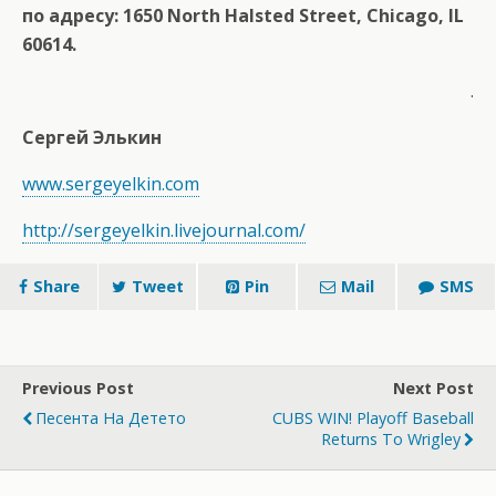
по адресу: 1650 North Halsted Street, Chicago, IL
60614.
.
Сергей Элькин
www.sergeyelkin.com
http://sergeyelkin.livejournal.com/
Share
Tweet
Pin
Mail
SMS
Previous Post
Next Post
Песента На Детето
CUBS WIN! Playoff Baseball
Returns To Wrigley