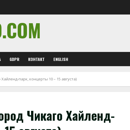
O.COM
А
GDPR
КОНТАКТ
ENGLISH
 Хайленд-парк, концерты 10 – 15 августа)
ород Чикаго Хайленд-