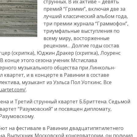
струнных. В их активе – девять
премий “Грэмми”, включая две за
лучший классический альбом года,
три премии журнала “Граммофон”,
триумфальные выступления по
всему миру, восторженные
рецензии… Долгие годы состав
цер (скрипка), Юджин Дракер (скрипка), Лоуренс
 В конце этого сезона ученик Мстислава
мерного музыкального общества при Линкольн-
квартет, и в концерте в Равинии в составе
ектива, музыкант из Уэльса Пол Уоткинс. Все
uartet.com/
.
ена и Третий струнный квартет Б.Бриттена. Седьмой
вартет “Разумовский” и посвящен дипломату,
Разумовскому.
ют на фестивале в Равинии двадцатипятилетнего
на. Выпускник Московской консерватории, он получил