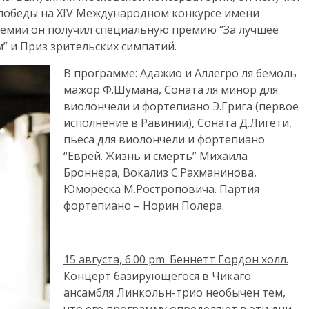
победы на XIV Международном конкурсе имени
премии он получил специальную премию “За лучшее
” и Приз зрительских симпатий.
В программе: Адажио и Аллегро ля бемоль
мажор Ф.Шумана, Соната ля минор для
виолончели и фортепиано Э.Грига (первое
исполнение в Равинии), Соната Д.Лигети,
пьеса для виолончели и фортепиано
“Еврей. Жизнь и смерть” Михаила
Броннера, Вокализ С.Рахманинова,
Юмореска М.Ростроповича. Партия
фортепиано – Норин Полера.
15 августа, 6.00
pm
. Беннетт Гордон холл.
Концерт базирующегося в Чикаго
ансамбля Линкольн-трио необычен тем,
что его программу определяют в эти дни