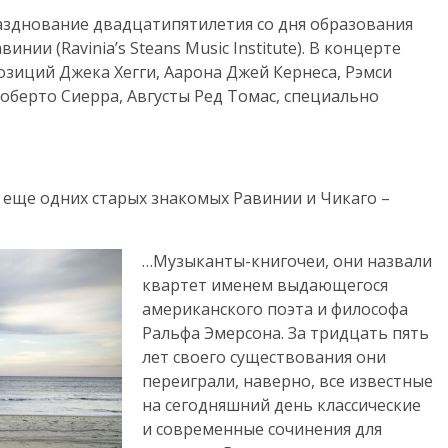
зднование двадцатипятилетия со дня образования
нии (Ravinia’s Steans Music Institute). В концерте
зиций Джека Хегги, Аарона Джей Кернеса, Рэмси
оберто Сиерра, Августы Ред Томас, специально
еще одних старых знакомых Равинии и Чикаго –
…Музыканты-книгочеи, они назвали
квартет именем выдающегося
американского поэта и философа
Ральфа Эмерсона. За тридцать пять
лет своего существования они
переиграли, наверно, все известные
на сегодняшний день классические
и современные сочинения для