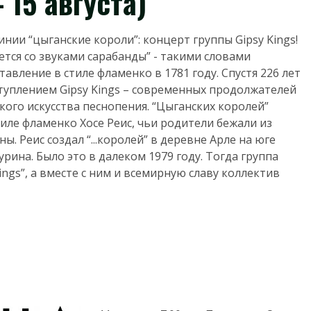
 15 августа)
винии “цыганские короли”: концерт группы Gipsy Kings!
тся со звуками сарабанды” - такими словами
вление в стиле фламенко в 1781 году. Спустя 226 лет
уплением Gipsy Kings – современных продолжателей
кого искусства песнопения. “Цыганских королей”
иле фламенко Хосе Реис, чьи родители бежали из
. Реис создал “...королей” в деревне Арле на юге
рина. Было это в далеком 1979 году. Тогда группа
ings”, а вместе с ним и всемирную славу коллектив