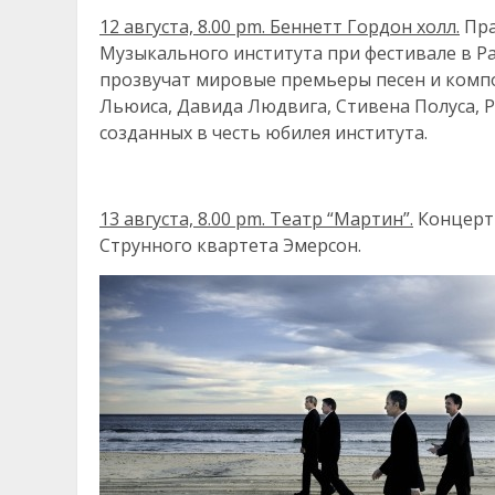
12 августа, 8.00
pm
. Беннетт Гордон холл.
Пра
Музыкального института при фестивале в Рави
прозвучат мировые премьеры песен и компо
Льюиса, Давида Людвига, Стивена Полуса, Р
созданных в честь юбилея института.
13 августа, 8.00
pm
. Театр “Мартин”.
Концерт 
Струнного квартета Эмерсон.