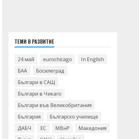
ТЕМИ В РАЗВИТИЕ
24 май
eurochicago
In English
БАА
Босилеград
Българи в САЩ
Българи в Чикаго
Българи във Великобритания
България
Българско училище
ДАБЧ
ЕС
МВнР
Македония