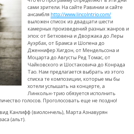
сами зрители. На сайте Равинии и сайте
ансамбля
http://www.lincolntrio.com/
выложен список из двадцати шести
камерных произведений разных жанров и
эпох: от Бетховена и Дворжака до Леры
Ауэрбах, от Брамса и Шопена до
Дженнифер Хигдон, от Мендельсона и
Моцарта до Августы Ред Томас, от
Чайковского и Шостаковича до Конрада
Тао. Нам предлагается выбрать из этого
списка те композиции, которые мы бы
хотели услышать на концерте, а
Линкольн-трио обязуется исполнить
ичество голосов. Проголосовать еще не поздно!
Дэвид Канлифф (виолончель), Марта Азнавурян
аса (альт).