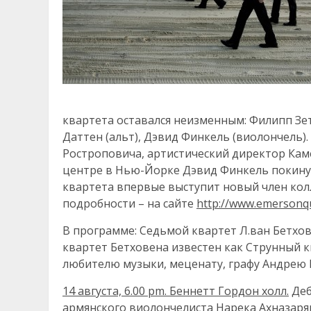
квартета оставался неизменным: Филипп Зет
Даттен (альт), Дэвид Финкель (виолончель).
Ростроповича, артистический директор Ка
центре в Нью-Йорке Дэвид Финкель покинул 
квартета впервые выступит новый член колл
подробности – на сайте
http://www.emersonq
В программе: Седьмой квартет Л.ван Бетхов
квартет Бетховена известен как Струнный к
любителю музыки, меценату, графу Андрею 
14 августа, 6.00
pm
. Беннетт Гордон холл.
Деб
армянского виолончелиста Нарека Ахназаря