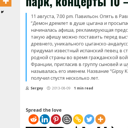
парк, концерты 10 –
11 августа, 7.00 pm. Павильон. Опять в Ра
“Демон дремлет в душе цыгана и просыпае
начиналась афиша, рекламирующая предста
такую афишу можно поставить перед выст
древнего, уникального цыганско-андалусс
придумал известный испанский певец в ст
родной страны во время гражданской войны
Франции, пригласив в группу сыновей и шу
называлась его именем. Название “Gipsy K
получил спустя несколько лет.
Sergey
2013-08-09
1 min read
Spread the love