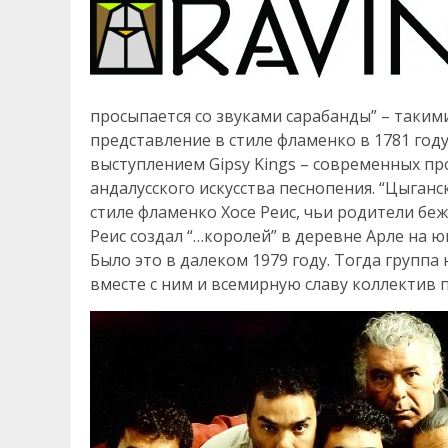
просыпается со звуками сарабанды” – таки
представление в стиле фламенко в 1781 год
выступлением Gipsy Kings – современных п
андалусского искусства песнопения. “Цыган
стиле фламенко Хосе Реис, чьи родители бе
Реис создал “…королей” в деревне Арле на ю
Было это в далеком 1979 году. Тогда группа 
вместе с ним и всемирную славу коллектив п