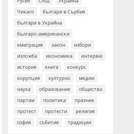
Русия
САЩ
Украйна
Чикаго
българи в Сърбия
българи в Украйна
българо-американски
емиграция
закон
избори
изложба
икономика
интервю
история
книга
конкурс
корупция
културно
медии
наука
образование
общество
партии
политика
празник
протест
протести
религия
софия
събитие
традиции