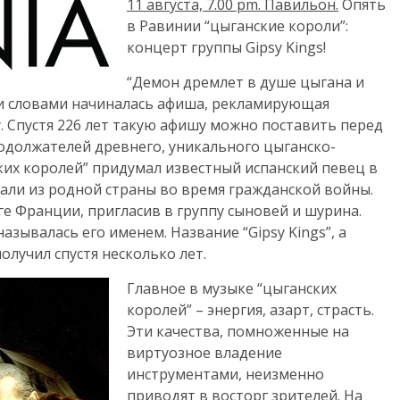
11 августа, 7.00
pm
. Павильон.
Опять
в Равинии “цыганские короли”:
концерт группы Gipsy Kings!
“Демон дремлет в душе цыгана и
ми словами начиналась афиша, рекламирующая
у. Спустя 226 лет такую афишу можно поставить перед
родолжателей древнего, уникального цыганско-
ских королей” придумал известный испанский певец в
жали из родной страны во время гражданской войны.
ге Франции, пригласив в группу сыновей и шурина.
называлась его именем. Название “Gipsy Kings”, а
олучил спустя несколько лет.
Главное в музыке “цыганских
королей” – энергия, азарт, страсть.
Эти качества, помноженные на
виртуозное владение
инструментами, неизменно
приводят в восторг зрителей. На