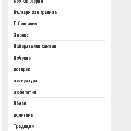
Без категория
българи зад граница
Е-Списание
Здраве
Избирателни секции
Избрано
история
литература
любопитно
Обяви
политика
Традиции